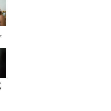
ா
s
்