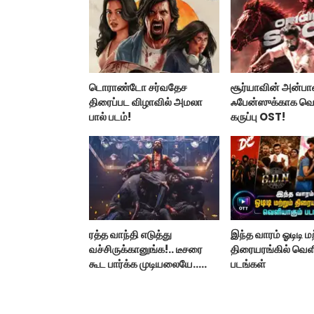
டொராண்டோ சர்வதேச
சூர்யாவின் அன்ப
திரைப்பட விழாவில் அமலா
ஃபேன்ஸுக்காக வ
பால் படம்!
கருப்பு OST!
ரத்த வாந்தி எடுத்து
இந்த வாரம் ஓடிடி மற
வச்சிருக்கானுங்க!.. டீசரை
திரையரங்கில் வெள
கூட பார்க்க முடியலையே..
படங்கள்
நானியின் ‘பாரடைஸ்’
பிழைக்குமா?