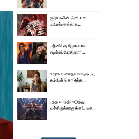
பால் படம்!
சூர்யாவின் அன்பான
ஃபேன்ஸுக்காக
வெளியானது கருப்பு OST!
ரஜினிக்கு ஜோடியாக
நடிக்கப்போகிறாரா
சிவகார்த்திகேயன் பட
ஹீரோயின்?
சமூக வலைதளங்களுக்கு
கம்பேக் கொடுத்த
கெனிஷா
ரத்த வாந்தி எடுத்து
வச்சிருக்கானுங்க!.. டீசரை
கூட பார்க்க முடியலையே..
நானியின் ‘பாரடைஸ்’
பிழைக்குமா?