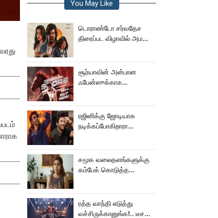
You May Like
டொராண்டோ சர்வதேச
திரைப்பட விழாவில் அமலா
பால் படம்!
அவரது
சூர்யாவின் அன்பான
ஃபேன்ஸுக்காக
வெளியானது கருப்பு OST!
ரஜினிக்கு ஜோடியாக
்படம்
நடிக்கப்போகிறாரா
ாளராக
சிவகார்த்திகேயன் பட
ஹீரோயின்?
சமூக வலைதளங்களுக்கு
கம்பேக் கொடுத்த
கெனிஷா
ரத்த வாந்தி எடுத்து
வச்சிருக்கானுங்க!.. டீசரை