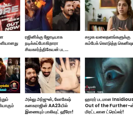
ான
ரஜினிக்கு ஜோடியாக
சமூக வலைதளங்களுக்கு
ெளியானது
நடிக்கப்போகிறாரா
கம்பேக் கொடுத்த கெனிஷ
சிவகார்த்திகேயன் பட
ஹீரோயின்?
்றும்
அல்லு அர்ஜுன், லோகேஷ்
ஹாரர் படமான Insidiou
ியாகும்
கனகராஜின் AA23யில்
Out of the Further-ன
இணையும் பாலிவுட் ஹீரோ!
மிரட்டலான ட்ரெய்லர்!