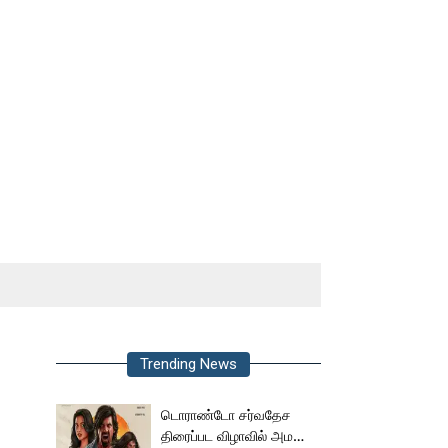
Trending News
டொராண்டோ சர்வதேச
திரைப்பட விழாவில் அமலா