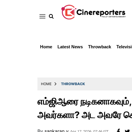
Home
Latest News
Throwback
Televis
Home
Latest
News
Throwback
HOME
THROWBACK
Television
எம்ஜிஆரை நடிகனாகவும்,
Reviews
அவர்களா? அட அவரே சொல
Photos
Story
By
sankaran v
Apr 17, 2026, 07:46 IST