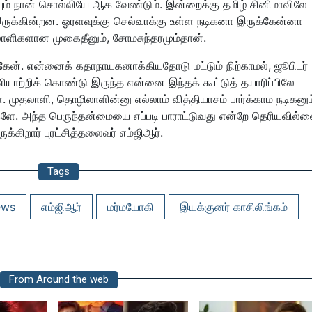
ும் நான் சொல்லியே ஆக வேண்டும். இன்றைக்கு தமிழ் சினிமாவிலே
இருக்கின்றன. ஓரளவுக்கு செல்வாக்கு உள்ள நடிகனா இருக்கேன்னா
தலாளிகளான முகைதீனும், சோமசுந்தரமும்தான்.
்கேன். என்னைக் கதாநாயகனாக்கியதோடு மட்டும் நிற்காமல், ஜூபிடர்
பணியாற்றிக் கொண்டு இருந்த என்னை இந்தக் கூட்டுத் தயாரிப்பிலே
. முதலாளி, தொழிலாளின்னு எல்லாம் வித்தியாசம் பார்க்காம நடிகனும
களே. அந்த பெருந்தன்மையை எப்படி பாராட்டுவது என்றே தெரியவில்
்கிறார் புரட்சித்தலைவர் எம்ஜிஆர்.
Tags
ews
எம்ஜிஆர்
மர்மயோகி
இயக்குனர் காசிலிங்கம்
From Around the web