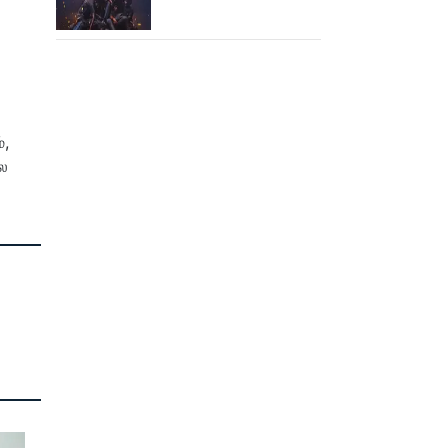
கூட பார்க்க முடியலையே..
நானியின் ‘பாரடைஸ்’
பிழைக்குமா?
்,
லை