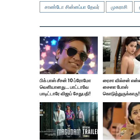
சாண்டோ சின்னப்பா தேவர்
முகராசி
பிக் பாஸ் சீசன் 10 ப்ரோமோ
ரைசா வில்சன் என்
வெளியானது... பாட்டாவே
சைஸா போஸ்
பாடிட்டாரே விஜய் சேதுபதி!
கொடுத்துருக்காரு!
கவர்ச்சியின் உச்சம்!