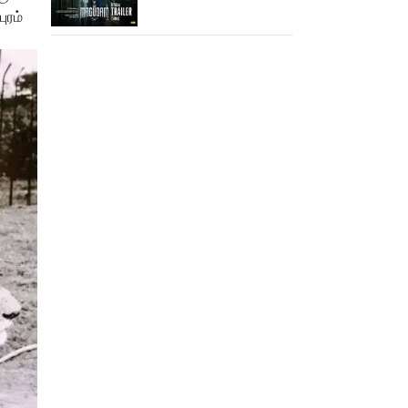
ட்ரெய்லர்!
ுரம்