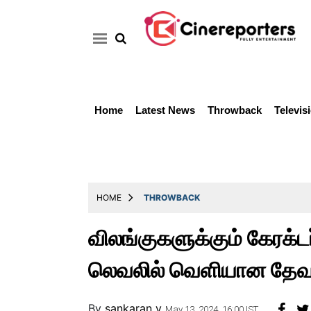
Home
Latest News
Throwback
Televis
Home
Latest
News
Throwback
HOME
THROWBACK
Television
விலங்குகளுக்கும் கேரக்டர
Reviews
லெவலில் வெளியான தேவர் 
Photos
Story
By
sankaran v
May 13, 2024, 16:00 IST