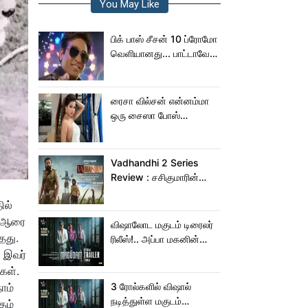
You May Like
பிக் பாஸ் சீசன் 10 ப்ரோமோ
வெளியானது... பாட்டாவே
பாடிட்டாரே விஜய் சேதுபதி!
ரைசா வில்சன் என்னம்மா
ஒரு சைஸா போஸ்
கொடுத்துருக்காரு!..
கவர்ச்சியின் உச்சம்!..
Vadhandhi 2 Series
Review : சசிகுமாரின்
வதந்தி 2 வெப் சீரிஸ் எப்படி
ில்
இருக்கு?... ட்விட்டர்
ஜிஆரை
விமர்சனம்!
விஷாலோட மகுடம் டிரைலர்
தது.
ரிலீஸ்!.. அப்பா மகனின்
. இவர்
ஆக்‌ஷன், காமெடி
அட்டகாசம்!..
கள்.
ாம்
3 ரோல்களில் விஷால்
நடித்துள்ள மகுடம்
ும்