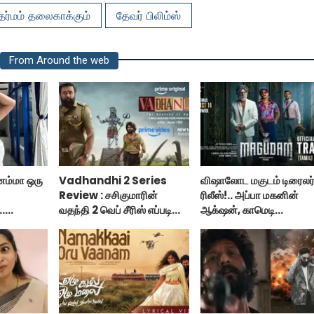
தர்மம் தலைகாக்கும்
தேவர் பிலிம்ஸ்
From Around the web
னம்மா ஒரு
Vadhandhi 2 Series
விஷாலோட மகுடம் டிரைலர
Review : சசிகுமாரின்
ரிலீஸ்!.. அப்பா மகனின்
..
வதந்தி 2 வெப் சீரிஸ் எப்படி
ஆக்‌ஷன், காமெடி
..
இருக்கு?... ட்விட்டர்
அட்டகாசம்!..
விமர்சனம்!