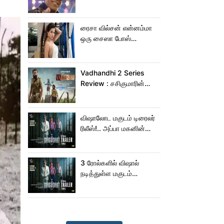
பாடிட்டாரே விஜய் சேதுபதி!
ரைசா வில்சன் என்னம்மா
ஒரு சைஸா போஸ்
கொடுத்துருக்காரு!..
கவர்ச்சியின் உச்சம்!..
Vadhandhi 2 Series
Review : சசிகுமாரின்
வதந்தி 2 வெப் சீரிஸ் எப்படி
இருக்கு?... ட்விட்டர்
விமர்சனம்!
விஷாலோட மகுடம் டிரைலர்
ரிலீஸ்!.. அப்பா மகனின்
ஆக்‌ஷன், காமெடி
அட்டகாசம்!..
3 ரோல்களில் விஷால்
நடித்துள்ள மகுடம்
ட்ரெய்லர்!