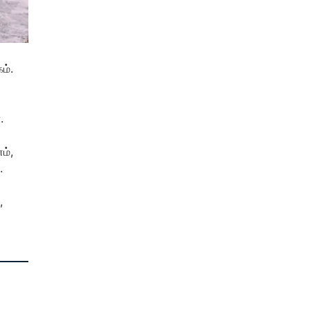
ம்.
.
ம்,
.
,