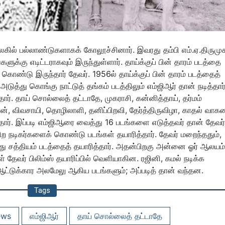
லகில் பல்லாண்டுகளாகக் கோலூச்சினார். இவரது தம்பி எம்.ஏ.திருமுக
க்கு எடிட்டராகவும் இருந்துள்ளார். தாய்க்குப் பின் தாரம் படத்தை
 கொண்டு இருந்தார் தேவர். 1956ல் தாய்க்குப் பின் தாரம் படத்தைத்
டுத்து கொங்கு நாட்டுத் தங்கம் படத்திலும் எம்ஜிஆர் தான் நடித்தார்
ார். தாய் சொல்லைத் தட்டாதே, முகராசி, கன்னித்தாய், தர்மம்
ாரன், விவசாயி, தொழிலாளி, தனிப்பிறவி, தேர்த்திருவிழா, காதல் வாகன
தார். இப்படி எம்ஜிஆரை வைத்து 16 படங்களை எடுத்தவர் தான் தேவர்
ிற நடிகர்களைக் கொண்டு படங்கள் தயாரித்தார். தேவர் மறைந்ததும்,
ீது சத்தியம் படத்தைத் தயாரித்தார். அதன்பிறகு அன்னை ஓர் ஆலயம்
தேவர் பிலிம்ஸ் தயாரிப்பில் வெளியாகின. ரஜினி, கமல் நடிக்க
ட்டுக்கார அலமேலு ஆகிய படங்களும்; அப்படித் தான் வந்தன.
Tags
ews
எம்ஜிஆர்
தாய் சொல்லைத் தட்டாதே