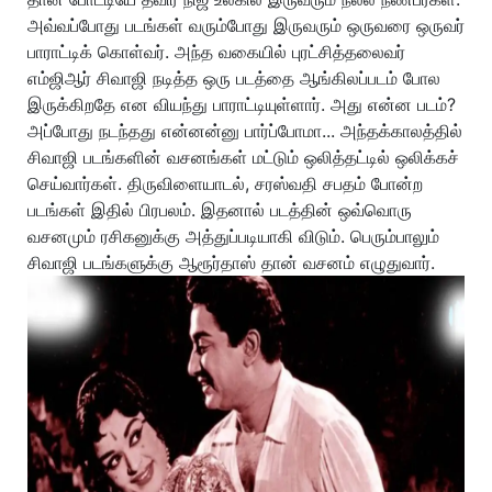
அவ்வப்போது படங்கள் வரும்போது இருவரும் ஒருவரை ஒருவர்
பாராட்டிக் கொள்வர். அந்த வகையில் புரட்சித்தலைவர்
எம்ஜிஆர் சிவாஜி நடித்த ஒரு படத்தை ஆங்கிலப்படம் போல
இருக்கிறதே என வியந்து பாராட்டியுள்ளார். அது என்ன படம்?
அப்போது நடந்தது என்னன்னு பார்ப்போமா... அந்தக்காலத்தில்
சிவாஜி படங்களின் வசனங்கள் மட்டும் ஒலித்தட்டில் ஒலிக்கச்
செய்வார்கள். திருவிளையாடல், சரஸ்வதி சபதம் போன்ற
படங்கள் இதில் பிரபலம். இதனால் படத்தின் ஒவ்வொரு
வசனமும் ரசிகனுக்கு அத்துப்படியாகி விடும். பெரும்பாலும்
சிவாஜி படங்களுக்கு ஆரூர்தாஸ் தான் வசனம் எழுதுவார்.