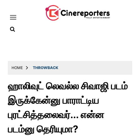
Home
Latest
HOME
THROWBACK
News
ஹாலிவுட் லெவல்ல சிவாஜி படம்
Throwback
இருக்கேன்னு பாராட்டிய
Television
Reviews
புரட்சித்தலைவர்... என்ன
Photos
படம்னு தெரியுமா?
Story