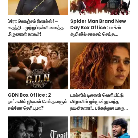
ப்ரோ கொஞ்சம் ரிலாக்ஸ்! –
Spider Man Brand New
வதந்தி.. முற்றுப்புள்ளி வைத்த
Day Box Office : பாக்ஸ்
மிருணாள் தாகூர்!
ஆபிஸில் சாகசம் செய்த
ஸ்பைடர் மேன் பிராண்ட் நியூ டே!
GDN Box Office : 2
டாக்ஸிக் டிரைலர் வெளியீட்டு
நாட்களில் ஜிடிஎன் செய்த வசூல்
விழாவில் ஜம்முன்னு வந்த
எவ்ளோ தெரியுமா?
நயன்தாரா!.. பக்கத்துல யாரு
பாருங்க!..