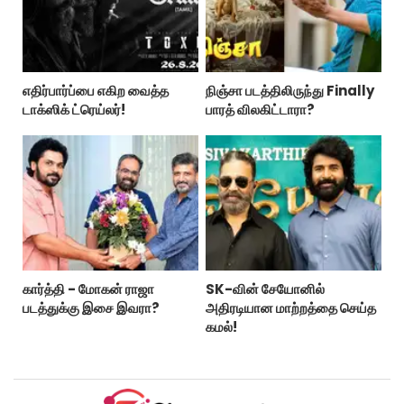
எதிர்பார்ப்பை எகிற வைத்த
நிஞ்சா படத்திலிருந்து Finally
டாக்ஸிக் ட்ரெய்லர்!
பாரத் விலகிட்டாரா?
கார்த்தி - மோகன் ராஜா
SK-வின் சேயோனில்
படத்துக்கு இசை இவரா?
அதிரடியான மாற்றத்தை செய்த
கமல்!