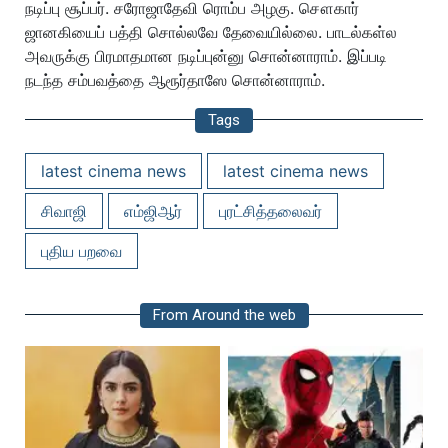
நடிப்பு சூப்பர். சரோஜாதேவி ரொம்ப அழகு. சௌகார்
ஜானகியைப் பத்தி சொல்லவே தேவையில்லை. பாடல்கள்ல
அவருக்கு பிரமாதமான நடிப்புன்னு சொன்னாராம். இப்படி
நடந்த சம்பவத்தை ஆரூர்தாஸே சொன்னாராம்.
Tags
latest cinema news
latest cinema news
சிவாஜி
எம்ஜிஆர்
புரட்சித்தலைவர்
புதிய பறவை
From Around the web