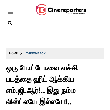
Home
Latest
HOME
THROWBACK
News
ஒரு போட்டோவை வச்சி
Throwback
படத்தை ஹிட் ஆக்கிய
Television
Reviews
எம்.ஜி.ஆர்!.. இது நம்ம
Photos
லிஸ்ட்லயே இல்லயே!..
Story