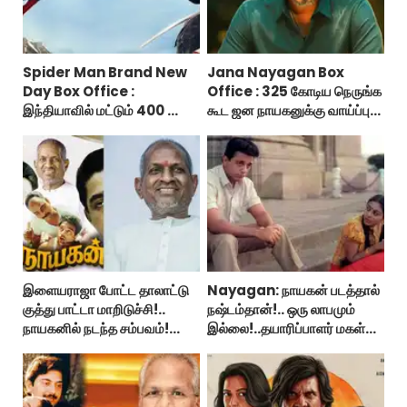
Spider Man Brand New
Jana Nayagan Box
Day Box Office :
Office : 325 கோடிய நெருங்க
இந்தியாவில் மட்டும் 400 கோடி
கூட ஜன நாயகனுக்கு வாய்ப்பு
வசூலித்ததா ஸ்பைடர் மேன்
இல்ல!
பிராண்ட் நியூ டே?
இளையராஜா போட்ட தாலாட்டு
Nayagan: நாயகன் படத்தால்
குத்து பாட்டா மாறிடுச்சி!..
நஷ்டம்தான்!.. ஒரு லாபமும்
நாயகனில் நடந்த சம்பவம்!...
இல்லை!..தயாரிப்பாளர் மகள்
பேட்டி..