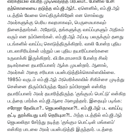
விரக்தியில் விபரீத முடிவெடுத்த பிரபலம்!.. போனில் பேசி
தற்கொலையை தடுத்த எம்.ஜி.ஆர்!..
ஏனெனில், எம்.ஜி.ஆர்
படத்தில் வேலை செய்திருக்கிறேன் என சொல்வது
அவர்களுக்கு பெரிய கவுரமாகவும், பெருமையாகவும்
நினைத்தார்கள். அதோடு, தங்களுக்கு வாய்ப்புகளும் அதிகம்
வரும் என நம்பினார்கள். எம்.ஜி.ஆர் அப்படி பலருக்கும் தனது
படங்களில் வாய்ப்பு கொடுத்திருக்கிறார். வாலி போன்ற புதிய
பாடலாசிரியர்கள் மற்றும் பல புதிய தயாரிப்பாளர்களை
உருவாக்கி இருக்கிறார். வி.கே.ராமசாமி போன்ற சிலர்
நடிகர்களை தயாரிப்பாளர் ஆக்க முயன்றார். ஆனால்,
அவர்கள் அதை சரியாக பயன்படுத்திக்கொள்ளவில்லை.
1985ம் வருடம் எம்.ஜி.ஆர் அமெரிக்காவில் சிகிச்சை முடித்து
சென்னை திரும்பியிருந்த நேரம் நம்பிராஜன் என்கிற
தயாரிப்பாளர் அவர் தயாரித்திருந்த ‘குங்குமப் பொட்டு’ என்கிற
படத்தை பார்க்க எம்.ஜி.ஆரை அழைத்தார். இதையும் படிங்க:
சரோஜா தேவியா?.. ஜெயலலிதாவா?!.. எம்.ஜி.ஆர் பட வாய்ப்பு
தட்டி தூக்கியது யார் தெரியுமா?!..
அந்த படத்தில் எம்.ஜி.ஆர்
ஜெயலலிதா சேர்ந்து நடித்த ‘குங்கும பொட்டின் மங்களம்’
என்கிற பாடலை அவர் பயன்படுத்தி இருந்தார். படத்தை