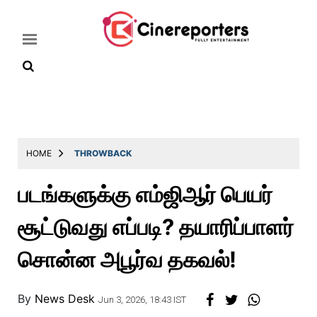
Home
Latest
HOME
THROWBACK
News
படங்களுக்கு எம்ஜிஆர் பெயர்
Throwback
சூட்டுவது எப்படி? தயாரிப்பாளர்
Television
Reviews
சொன்ன அபூர்வ தகவல்!
Photos
By
News Desk
Story
Jun 3, 2026, 18:43 IST