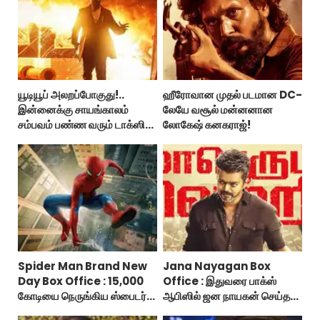
யூடியூப் அலறப்போகுது!..
ஹீரோவான முதல் படமான DC-
இன்னைக்கு சாயங்காலம்
லேயே வசூல் மன்னனான
சம்பவம் பண்ண வரும் டாக்ஸிக்
லோகேஷ் கனகராஜ்!
டிரைலர்!..
Spider Man Brand New
Jana Nayagan Box
Day Box Office : 15,000
Office : இதுவரை பாக்ஸ்
கோடியை நெருங்கிய ஸ்பைடர்
ஆபிஸில் ஜன நாயகன் செய்த
மேன் பிராண்ட் நியூ டே!
வசூல்?