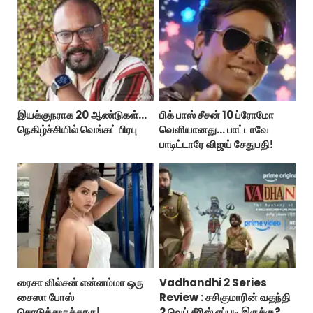
இயக்குநராக 20 ஆண்டுகள்...
பிக் பாஸ் சீசன் 10 ப்ரோமோ
நெகிழ்ச்சியில் வெங்கட் பிரபு
வெளியானது... பாட்டாவே
பாடிட்டாரே விஜய் சேதுபதி!
ரைசா வில்சன் என்னம்மா ஒரு
Vadhandhi 2 Series
சைஸா போஸ்
Review : சசிகுமாரின் வதந்தி
கொடுத்துருக்காரு!..
2 வெப் சீரிஸ் எப்படி இருக்கு?...