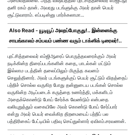
அமைவதில்லை. அந்த விஷயத்தில் புரட்சித்தலைவர் எம்ஜிஆர்
தனி ரகம் தான். அவரது படங்ளுக்கு அவர் தான் பெயர்
சூட்டுவாராம். எப்படின்னு பார்க்கலாமா...
Also Read -
யூடியூப் அலறப்போகுது!.. இன்னைக்கு
சாயங்காலம் சம்பவம் பண்ண வரும் டாக்ஸிக் டிரைலர்!..
புரட்சித்தலைவர் எம்ஜிஆரைப் பொருத்தவரைக்கும் அவர்
நடிக்கின்ற திரைப்படங்களின் கதை, பாடல்கள் மட்டும்
இல்லாம படத்தின் தலைப்பிலும் மிகுந்த கவனம்
செலுத்தினார். அவர் படங்களுக்குப் பெயர் சூட்டும் விதத்தைப்
பற்றிச் சொல்ல வருகிற போது தன்னுடைய படங்கள் சொல்ல
வருகின்ற அடிப்படைக் கருத்தை உணர்த்தி, மக்களிடம்
அதைக்கொண்டு போய் சேர்க்க வேண்டும் என்பதை
வலியுறுத்தும் வகையிலே அவர் கொண்டு போய் சேர்ப்பார்
என்று அவர் பெயர் வைக்கிற திறமையைப் பற்றிப் பல
பத்திரிகைப் பேட்டியில் பதிவு செய்துள்ளார் ஏவிஎம்.சரவணன்.