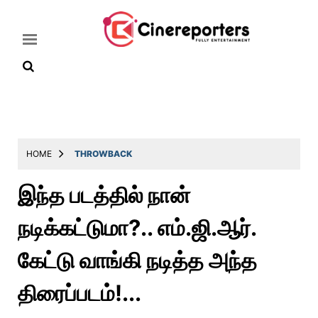
Home
Latest
HOME
THROWBACK
News
இந்த படத்தில் நான்
Throwback
நடிக்கட்டுமா?.. எம்.ஜி.ஆர்.
Television
Reviews
கேட்டு வாங்கி நடித்த அந்த
Photos
திரைப்படம்!...
Story