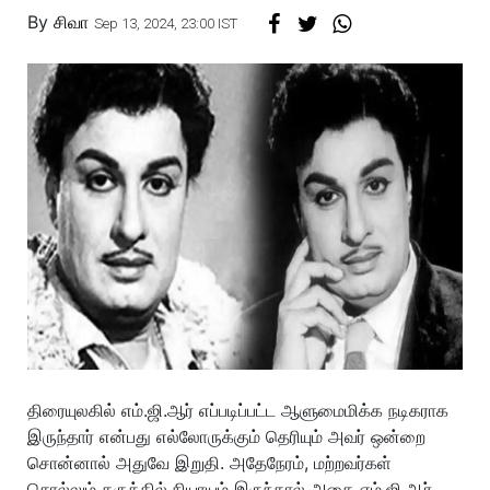
By
சிவா
Sep 13, 2024, 23:00 IST
திரையுலகில் எம்.ஜி.ஆர் எப்படிப்பட்ட ஆளுமைமிக்க நடிகராக
இருந்தார் என்பது எல்லோருக்கும் தெரியும் அவர் ஒன்றை
சொன்னால் அதுவே இறுதி. அதேநேரம், மற்றவர்கள்
சொல்லும் கருத்தில் நியாயம் இருந்தால் அதை எம்.ஜி.ஆர்