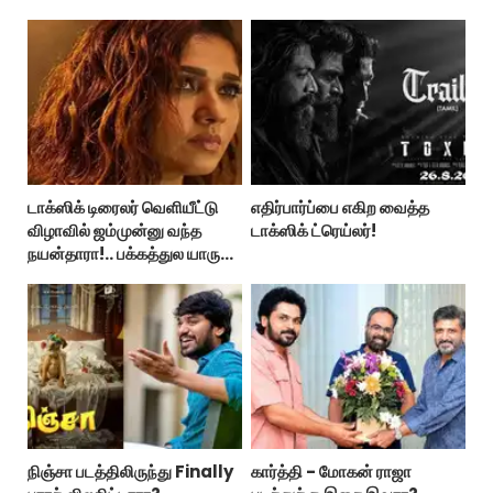
ஸ்பைடர் மேன் பிராண்ட் நியூ டே!
டாக்ஸிக் டிரைலர் வெளியீட்டு
எதிர்பார்ப்பை எகிற வைத்த
விழாவில் ஜம்முன்னு வந்த
டாக்ஸிக் ட்ரெய்லர்!
நயன்தாரா!.. பக்கத்துல யாரு
பாருங்க!..
நிஞ்சா படத்திலிருந்து Finally
கார்த்தி - மோகன் ராஜா