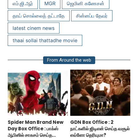
எம்.ஜி.ஆர்
MGR
ஜெமினி கணேசன்
தாய் சொல்லைத் தட்டாதே
சின்னப்ப தேவர்
latest cinem news
thaai sollai thattadhe movie
From Around the web
Spider Man Brand New
GDN Box Office : 2
Day Box Office : பாக்ஸ்
நாட்களில் ஜிடிஎன் செய்த வசூல்
ஆபிஸில் சாகசம் செய்த
எவ்ளோ தெரியுமா?