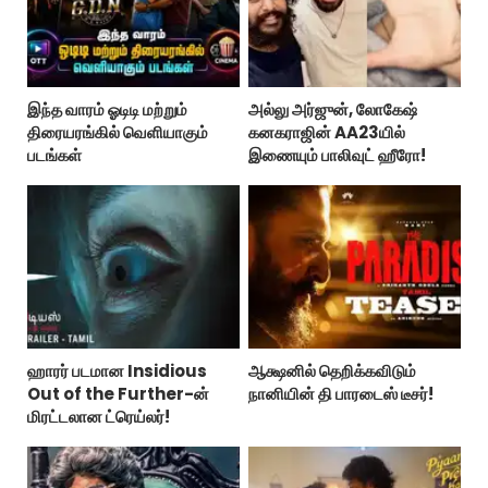
இந்த வாரம் ஓடிடி மற்றும்
அல்லு அர்ஜுன், லோகேஷ்
திரையரங்கில் வெளியாகும்
கனகராஜின் AA23யில்
படங்கள்
இணையும் பாலிவுட் ஹீரோ!
ஹாரர் படமான Insidious
ஆக்ஷனில் தெறிக்கவிடும்
Out of the Further-ன்
நானியின் தி பாரடைஸ் டீசர்!
மிரட்டலான ட்ரெய்லர்!