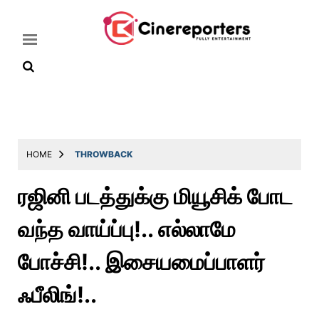
Home
Latest
HOME
THROWBACK
News
ரஜினி படத்துக்கு மியூசிக் போட
Throwback
வந்த வாய்ப்பு!.. எல்லாமே
Television
Reviews
போச்சி!.. இசையமைப்பாளர்
Photos
ஃபீலிங்!..
Story