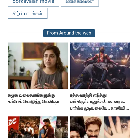
oorkavalan movie
ஊர்க்காவலன்
சிற்பி பாடல்கள்
From Around the web
சமூக வலைதளங்களுக்கு
ரத்த வாந்தி எடுத்து
கம்பேக் கொடுத்த கெனிஷா
வச்சிருக்கானுங்க!.. டீசரை கூட
பார்க்க முடியலையே.. நானியின்
‘பாரடைஸ்’ பிழைக்குமா?