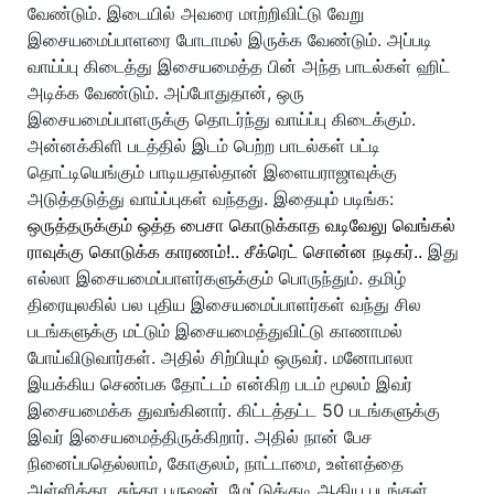
வேண்டும். இடையில் அவரை மாற்றிவிட்டு வேறு
இசையமைப்பாளரை போடாமல் இருக்க வேண்டும். அப்படி
வாய்ப்பு கிடைத்து இசையமைத்த பின் அந்த பாடல்கள் ஹிட்
அடிக்க வேண்டும். அப்போதுதான், ஒரு
இசையமைப்பாளருக்கு தொடர்ந்து வாய்ப்பு கிடைக்கும்.
அன்னக்கிளி படத்தில் இடம் பெற்ற பாடல்கள் பட்டி
தொட்டியெங்கும் பாடியதால்தான் இளையராஜாவுக்கு
அடுத்தடுத்து வாய்ப்புகள் வந்தது. இதையும் படிங்க:
ஒருத்தருக்கும் ஒத்த பைசா கொடுக்காத வடிவேலு வெங்கல்
ராவுக்கு கொடுக்க காரணம்!.. சீக்ரெட் சொன்ன நடிகர்..
இது
எல்லா இசையமைப்பாளர்களுக்கும் பொருந்தும். தமிழ்
திரையுலகில் பல புதிய இசையமைப்பாளர்கள் வந்து சில
படங்களுக்கு மட்டும் இசையமைத்துவிட்டு காணாமல்
போய்விடுவார்கள். அதில் சிற்பியும் ஒருவர். மனோபாலா
இயக்கிய செண்பக தோட்டம் என்கிற படம் மூலம் இவர்
இசையமைக்க துவங்கினார். கிட்டத்தட்ட 50 படங்களுக்கு
இவர் இசையமைத்திருக்கிறார். அதில் நான் பேச
நினைப்பதெல்லாம், கோகுலம், நாட்டாமை, உள்ளத்தை
அள்ளித்தா, சுந்தர புருஷன், மேட்டுக்குடி ஆகிய படங்கள்