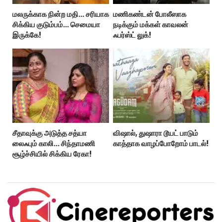
மலருக்காக நின்ற மதி… சரியாக
மணிகண்டன் போலீஸாக
சிக்கிய குடும்பம்… செமையா
நடிக்கும் மக்கள் காவலன்
இருக்கே!
ஃபர்ஸ்ட் லுக்!
சீதாவுக்கு அடுத்த சத்யா
விஷால், துஷாரா டூயட் பாடும்
லைஃபும் காலி… சிந்தாமணி
காத்தாக வாழப்போறோம் பாடல்!
சூழ்ச்சியில் சிக்கிய ரேகா!