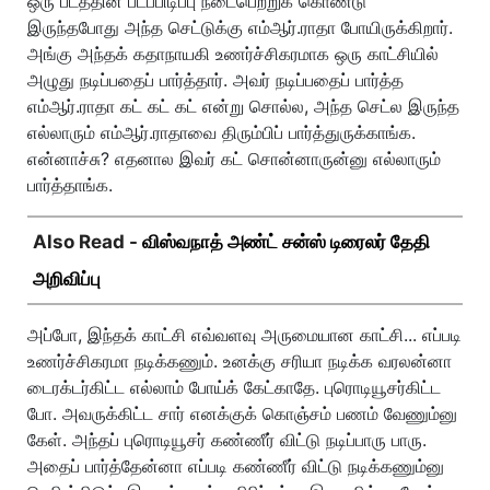
ஒரு படத்தின் படப்பிடிப்பு நடைபெற்றுக் கொண்டு
இருந்தபோது அந்த செட்டுக்கு எம்ஆர்.ராதா போயிருக்கிறார்.
அங்கு அந்தக் கதாநாயகி உணர்ச்சிகரமாக ஒரு காட்சியில்
அழுது நடிப்பதைப் பார்த்தார். அவர் நடிப்பதைப் பார்த்த
எம்ஆர்.ராதா கட் கட் கட் என்று சொல்ல, அந்த செட்ல இருந்த
எல்லாரும் எம்ஆர்.ராதாவை திரும்பிப் பார்த்துருக்காங்க.
என்னாச்சு? எதனால இவர் கட் சொன்னாருன்னு எல்லாரும்
பார்த்தாங்க.
Also Read -
விஸ்வநாத் அண்ட் சன்ஸ் டிரைலர் தேதி
அறிவிப்பு
அப்போ, இந்தக் காட்சி எவ்வளவு அருமையான காட்சி... எப்படி
உணர்ச்சிகரமா நடிக்கணும். உனக்கு சரியா நடிக்க வரலன்னா
டைரக்டர்கிட்ட எல்லாம் போய்க் கேட்காதே. புரொடியூசர்கிட்ட
போ. அவருக்கிட்ட சார் எனக்குக் கொஞ்சம் பணம் வேணும்னு
கேள். அந்தப் புரொடியூசர் கண்ணீர் விட்டு நடிப்பாரு பாரு.
அதைப் பார்த்தேன்னா எப்படி கண்ணீர் விட்டு நடிக்கணும்னு