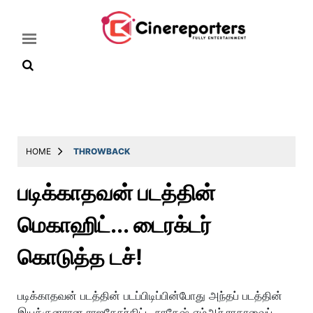
Home
Latest
HOME
THROWBACK
News
படிக்காதவன் படத்தின்
Throwback
மெகாஹிட்... டைரக்டர்
Television
Reviews
கொடுத்த டச்!
Photos
படிக்காதவன் படத்தின் படப்பிடிப்பின்போது அந்தப் படத்தின்
Story
இயக்குனரான ராஜசேகர்கிட்ட நாகேஷ் எம்ஆர்.ராதாவைப்