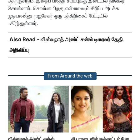
தெரிஞ்சிடும். இதைப் பலத்த சிரிப்புக்கு இடையில் நாகேஷ்
சொன்னார். சொன்ன பிறகு என்னாலயும் சிரிப்ப அடக்க
முடியலன்னு ராஜசேகர் ஒரு பத்திரிகைப் பேட்டியில்
பகிர்ந்துள்ளார்.
Also Read -
விஸ்வநாத் அண்ட் சன்ஸ் டிரைலர் தேதி
அறிவிப்பு
From Around the web
விஸ்வநாத் அண்ட் சன்ஸ்
தி பாரடைஸில் குத்தாட்டம் போட