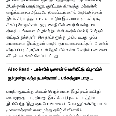
இயக்குனர் பாரதிராஜா. குறிப்பாக கிராமத்து மக்களின்
வாழ்க்கையை அப்படியே திரைப்படங்களில் பிரதிபலித்தவர்
இவர். கிராமத்து படங்கள் மட்டும் இல்லாமல் டிக் டிக் டிக்,
சிகப்பு ரோஜாக்கள், ஒரு கைதியின் டைரி போன்ற பல
திரைப்படங்களையும் இவர் இயக்கி அதில் வெற்றி பெற்றும்
காட்டியிருக்கிறார். சில நாட்களுக்கு முன்பு வயது மூப்பு
காரணமாக இயக்குனர் பாரதிராஜா மரணமடைந்தார். அவரின்
விருப்பப்படி அவரின் உடல் தேனியில் உள்ள அவரின் பண்ணை
வீட்டில் அடக்கம் செய்யப்பட்டது..
Also Read -
டாக்ஸிக் டிரைலர் வெளியீட்டு விழாவில்
ஜம்முன்னு வந்த நயன்தாரா!.. பக்கத்துல யாரு
பாருங்க!..
பாரதிராஜாவுக்கு மிகவும் நெருக்கமாக இருந்தவர் கவிஞர்
வைரமுத்து. பாரதிராஜா இயக்கிய நிழல்கள் படத்தில்
இடம்பெற்ற ‘இது ஒரு பொன்மாலைப் பொழுது’ என்கிற பாடல்
மூலமாகத்தான் வைரமுத்து தமிழ் சினிமாவில்