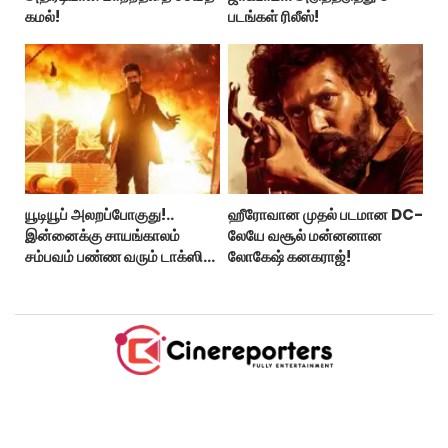
கமல்!
படங்கள் ரிலீஸ்!
யூடியூப் அலறப்போகுது!..
ஹீரோவான முதல் படமான DC-
இன்னைக்கு சாயங்காலம்
லேயே வசூல் மன்னனான
சம்பவம் பண்ண வரும் டாக்ஸிக்
லோகேஷ் கனகராஜ்!
டிரைலர்!..