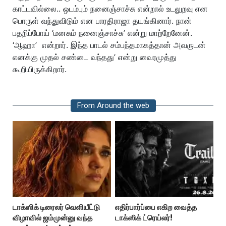
காட்டவில்லை.. ஒடம்பும் நனைஞ்சாச்சு என்றால் உடலுறவு என
பொருள் வந்துவிடும் என பாரதிராஜா தயங்கினார். நான்
பதறிப்போய் ‘மனசும் நனைஞ்சாச்சு’ என்று மாற்றேனேன்.
‘ஆஹா’ என்றார். இந்த பாடல் சம்பந்தமாகத்தான் அவருடன்
எனக்கு முதல் சண்டை வந்தது’ என்று வைரமுத்து
கூறியிருக்கிறார்.
From Around the web
டாக்ஸிக் டிரைலர் வெளியீட்டு
எதிர்பார்ப்பை எகிற வைத்த
விழாவில் ஜம்முன்னு வந்த
டாக்ஸிக் ட்ரெய்லர்!