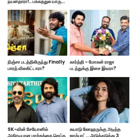
நயன்தாரா!.. பக்கத்துல யாரு
பாருங்க!..
நிஞ்சா படத்திலிருந்து Finally
கார்த்தி - மோகன் ராஜா
பாரத் விலகிட்டாரா?
படத்துக்கு இசை இவரா?
SK-வின் சேயோனில்
கயாடு லோஹருக்கு அடித்த
அதிரடியான மாற்றத்தை செய்த
ஜாக்பாட்... அடுத்தடுத்து 3