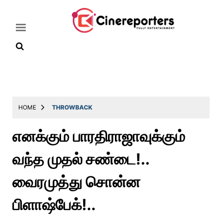
Home
Latest
HOME
THROWBACK
News
எனக்கும் பாரதிராஜாவுக்கும்
Throwback
வந்த முதல் சண்டை!..
Television
Reviews
வைரமுத்து சொன்ன
Photos
பிளாஷ்பேக்!..
Story