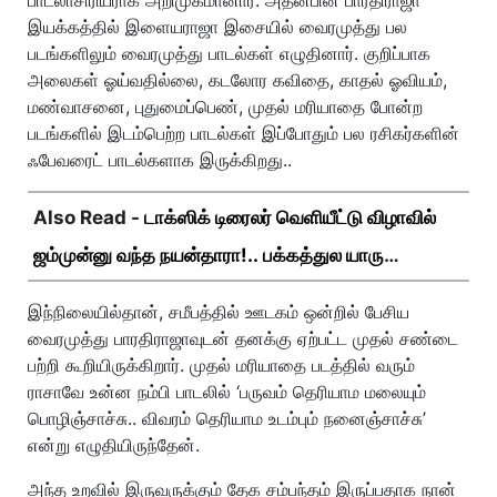
பாடலாசிரியராக அறிமுகமானார். அதன்பின் பாரதிராஜா
இயக்கத்தில் இளையராஜா இசையில் வைரமுத்து பல
படங்களிலும் வைரமுத்து பாடல்கள் எழுதினார். குறிப்பாக
அலைகள் ஓய்வதில்லை, கடலோர கவிதை, காதல் ஓவியம்,
மண்வாசனை, புதுமைப்பெண், முதல் மரியாதை போன்ற
படங்களில் இடம்பெற்ற பாடல்கள் இப்போதும் பல ரசிகர்களின்
ஃபேவரைட் பாடல்களாக இருக்கிறது..
Also Read -
டாக்ஸிக் டிரைலர் வெளியீட்டு விழாவில்
ஜம்முன்னு வந்த நயன்தாரா!.. பக்கத்துல யாரு
பாருங்க!..
இந்நிலையில்தான், சமீபத்தில் ஊடகம் ஒன்றில் பேசிய
வைரமுத்து பாரதிராஜாவுடன் தனக்கு ஏற்பட்ட முதல் சண்டை
பற்றி கூறியிருக்கிறார். முதல் மரியாதை படத்தில் வரும்
ராசாவே உன்ன நம்பி பாடலில் ‘பருவம் தெரியாம மலையும்
பொழிஞ்சாச்சு.. விவரம் தெரியாம உடம்பும் நனைஞ்சாச்சு’
என்று எழுதியிருந்தேன்.
அந்த உறவில் இருவருக்கும் தேக சம்பந்தம் இருப்பதாக நான்