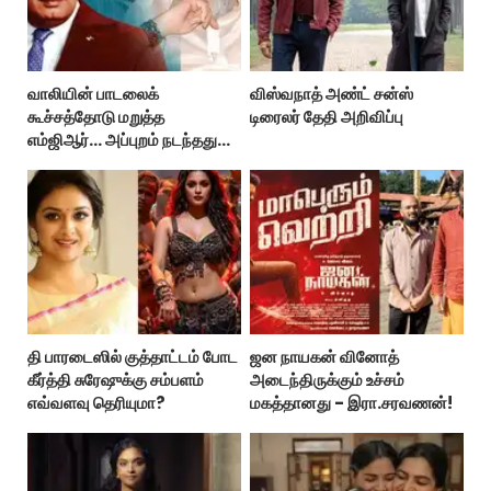
வாலியின் பாடலைக்
விஸ்வநாத் அண்ட் சன்ஸ்
கூச்சத்தோடு மறுத்த
டிரைலர் தேதி அறிவிப்பு
எம்ஜிஆர்... அப்புறம் நடந்தது
இதுதான்!
தி பாரடைஸில் குத்தாட்டம் போட
ஜன நாயகன் வினோத்
கீர்த்தி சுரேஷுக்கு சம்பளம்
அடைந்திருக்கும் உச்சம்
எவ்வளவு தெரியுமா?
மகத்தானது - இரா.சரவணன்!