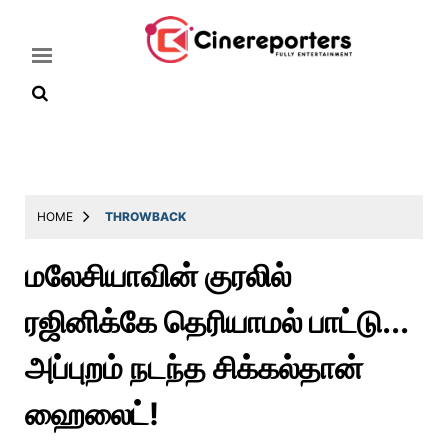
Home
Latest
HOME
THROWBACK
News
மலேசியாவின் குரலில்
Throwback
ரஜினிக்கே தெரியாமல் பாட்டு...
Television
Reviews
அப்புறம் நடந்த சிக்கல்தான்
Photos
ஹைலைட்!
Story