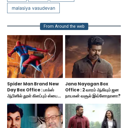
malasiya vasudevan
From Around the web
Spider Man Brand New
Jana Nayagan Box
Day Box Office : பாக்ஸ்
Office : 2 வாரம் ஆகியும் ஜன
ஆபிஸில் தூள் கிளப்பும் ஸ்பைடர்
நாயகன் வசூல் இவ்ளோதானா?
மேன் பிராண்ட் நியூ டே!