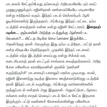
பாடலைக் கேட்கும்போது நம்மையும் அறியாமலேயே நம் வாய்
முணுமுணுக்கும். ரஜினிதான் உண்மையிலேயே பாடினாரோ
என்று சந்தேகம் வரும். இந்தப் பாடல் ரெக்கார்டிங் ஆகி
ஓடிக்கொண்டு இருந்ததாம். அப்போது இந்தப் பாட்டை நம்ம
படத்தில் வைத்தால் என்ன என்று ரஜினி கேட்டாராம்.
இதையும்
படிங்க...
சூர்யாவின் அடுத்த படத்துக்கு ஆஸ்கார் பட
பிரபலமா?… விட்டத பிடிக்க செம ப்ளானா இருக்கே…
அதன்பிறகு தான் அவருக்கு இது நம்ம படத்தோட பாட்டு தான்
என்ற விஷயமே தெரிந்ததாம். முதலில் இந்தப் பாடலைப்
படத்தில் எந்த இடத்தில் வைப்பது என்று சிக்கல் வர,
கடைசியாகத் தான் டைட்டில் சாங்காக வைத்தார்களாம். அதே
போல மலேசியா வாசுதேவனின் குரலில் ‘தண்ணீ
கருத்திருச்சி’ பாடலையும் யாராலும் மறக்க முடியாது. கமல்,
ரஜினி இணைந்து நடித்த இளமை ஊஞ்சலாடுகிறது படத்தில்
தான் இந்தப் பாடல் வருகிறது. அப்போது வானொலிகளில்
குத்துப்பாடல் என்றால் அது இதுதான். அதுமட்டுமா, ஆகாய
கங்கை என்ற காதல் மெலடிப் பாடல் கேட்க கேட்க இதமாக
இருக்கும். பட்டு வண்ணச் சேலைக்காரின்னு மலேசியா
வாசுதேவன் இழுத்துப் பாடுகையில் பரவசம் வந்து தொற்றிக்