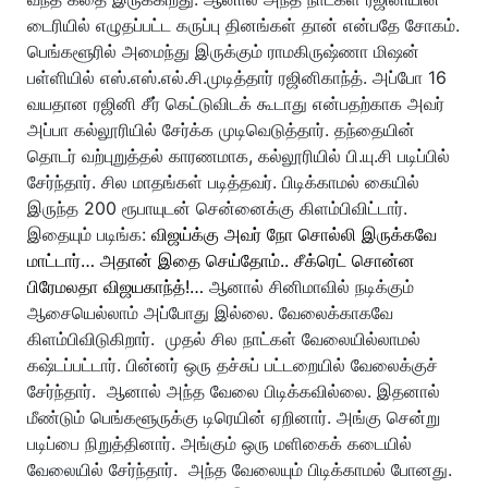
டைரியில் எழுதப்பட்ட கருப்பு தினங்கள் தான் என்பதே சோகம்.
பெங்களூரில் அமைந்து இருக்கும் ராமகிருஷ்ணா மிஷன்
பள்ளியில் எஸ்.எஸ்.எல்.சி.முடித்தார் ரஜினிகாந்த். அப்போ 16
வயதான ரஜினி சீர் கெட்டுவிடக் கூடாது என்பதற்காக அவர்
அப்பா கல்லூரியில் சேர்க்க முடிவெடுத்தார்.
தந்தையின்
தொடர் வற்புறுத்தல் காரணமாக, கல்லூரியில் பி.யு.சி படிப்பில்
சேர்ந்தார். சில மாதங்கள் படித்தவர். பிடிக்காமல் கையில்
இருந்த 200 ரூபாயுடன் சென்னைக்கு கிளம்பிவிட்டார்.
இதையும் படிங்க:
விஜய்க்கு அவர் நோ சொல்லி இருக்கவே
மாட்டார்… அதான் இதை செய்தோம்.. சீக்ரெட் சொன்ன
பிரேமலதா விஜயகாந்த்!…
ஆனால் சினிமாவில் நடிக்கும்
ஆசையெல்லாம் அப்போது இல்லை. வேலைக்காகவே
கிளம்பிவிடுகிறார்.
முதல் சில நாட்கள் வேலையில்லாமல்
கஷ்டப்பட்டார். பின்னர் ஒரு தச்சுப் பட்டறையில் வேலைக்குச்
சேர்ந்தார்.
ஆனால் அந்த வேலை பிடிக்கவில்லை. இதனால்
மீண்டும் பெங்களூருக்கு டிரெயின் ஏறினார். அங்கு சென்று
படிப்பை நிறுத்தினார். அங்கும் ஒரு மளிகைக் கடையில்
வேலையில் சேர்ந்தார்.
அந்த வேலையும் பிடிக்காமல் போனது.