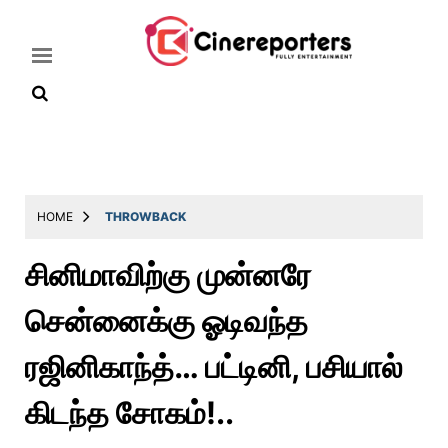
Home
Latest
HOME
THROWBACK
News
சினிமாவிற்கு முன்னரே
Throwback
சென்னைக்கு ஓடிவந்த
Television
Reviews
ரஜினிகாந்த்… பட்டினி, பசியால்
Photos
கிடந்த சோகம்!..
Story