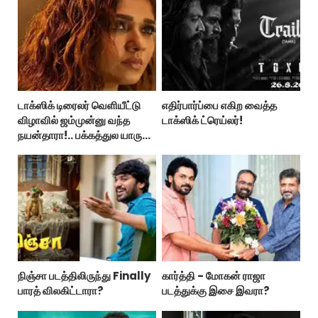
டாக்ஸிக் டிரைலர் வெளியீட்டு
எதிர்பார்ப்பை எகிற வைத்த
விழாவில் ஜம்முன்னு வந்த
டாக்ஸிக் ட்ரெய்லர்!
நயன்தாரா!.. பக்கத்துல யாரு
பாருங்க!..
நிஞ்சா படத்திலிருந்து Finally
கார்த்தி - மோகன் ராஜா
பாரத் விலகிட்டாரா?
படத்துக்கு இசை இவரா?