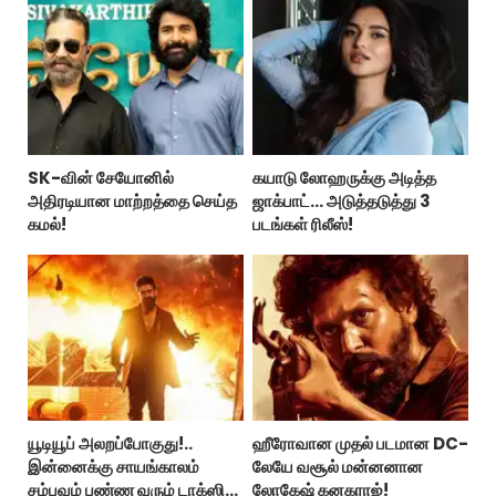
SK-வின் சேயோனில்
கயாடு லோஹருக்கு அடித்த
அதிரடியான மாற்றத்தை செய்த
ஜாக்பாட்... அடுத்தடுத்து 3
கமல்!
படங்கள் ரிலீஸ்!
யூடியூப் அலறப்போகுது!..
ஹீரோவான முதல் படமான DC-
இன்னைக்கு சாயங்காலம்
லேயே வசூல் மன்னனான
சம்பவம் பண்ண வரும் டாக்ஸிக்
லோகேஷ் கனகராஜ்!