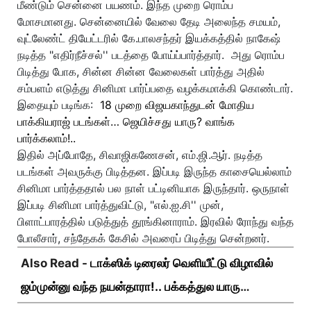
மீண்டும் சென்னை பயணம். இந்த முறை ரொம்ப
மோசமானது. சென்னையில் வேலை தேடி அலைந்த சமயம்,
வுட்லேண்ட் தியேட்டரில் கே.பாலசந்தர் இயக்கத்தில் நாகேஷ்
நடித்த "எதிர்நீச்சல்'' படத்தை போய்ப்பார்த்தார்.
அது ரொம்ப
பிடித்து போக, சின்ன சின்ன வேலைகள் பார்த்து அதில்
சம்பளம் எடுத்து சினிமா பார்ப்பதை வழக்கமாக்கி கொண்டார்.
இதையும் படிங்க:
18 முறை விஜயகாந்துடன் மோதிய
பாக்கியராஜ் படங்கள்… ஜெயிச்சது யாரு? வாங்க
பார்க்கலாம்!..
இதில் அப்போதே, சிவாஜிகணேசன், எம்.ஜி.ஆர். நடித்த
படங்கள் அவருக்கு பிடித்தன. இப்படி இருந்த காசையெல்லாம்
சினிமா பார்த்ததால் பல நாள் பட்டினியாக இருந்தார். ஒருநாள்
இப்படி சினிமா பார்த்துவிட்டு, "எல்.ஐ.சி'' முன்,
பிளாட்பாரத்தில் படுத்துத் தூங்கினாராம். இரவில் ரோந்து வந்த
போலீசார், சந்தேகக் கேசில் அவரைப் பிடித்து சென்றனர்.
Also Read -
டாக்ஸிக் டிரைலர் வெளியீட்டு விழாவில்
ஜம்முன்னு வந்த நயன்தாரா!.. பக்கத்துல யாரு
பாருங்க!..