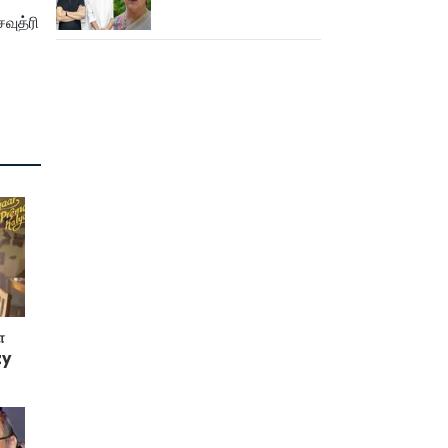
சொன்னேன் - குஷ்பு
வுத்ரி
ா
zy