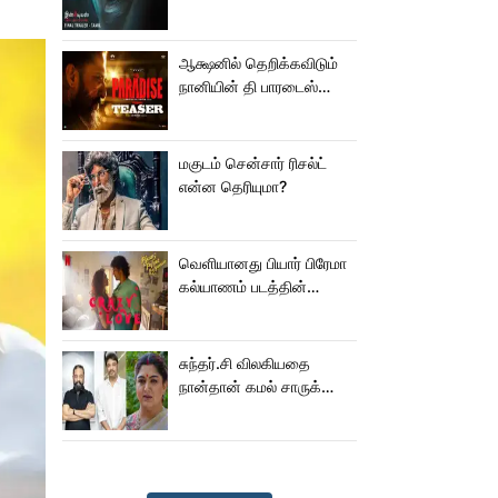
மிரட்டலான ட்ரெய்லர்!
ஆக்ஷனில் தெறிக்கவிடும்
நானியின் தி பாரடைஸ்
டீசர்!
மகுடம் சென்சார் ரிசல்ட்
என்ன தெரியுமா?
வெளியானது பியார் பிரேமா
கல்யாணம் படத்தின்
Crazy Love பாடல்!
சுந்தர்.சி விலகியதை
நான்தான் கமல் சாருக்கே
சொன்னேன் - குஷ்பு