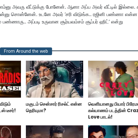
ம்னு அவரு வீட்டுக்கு போனேன். ஆனா அப்ப அவர் வீட்டில் இல்லை. ச
யலன்னு சொன்னேன். உடனே அவர் ‘சரி விடுங்க.. ரஜினி பண்ணா என்ன
ண்ணாரு.. அப்படி உருவான சூர்யவம்சம் சூப்பர் ஹிட்’ என்று
From Around the web
விடும்
மகுடம் சென்சார் ரிசல்ட் என்ன
வெளியானது பியார் பிரேம
் டீசர்!
தெரியுமா?
கல்யாணம் படத்தின் Cra
Love பாடல்!