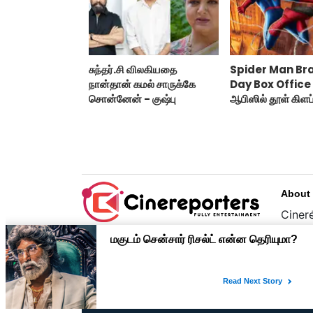
சுந்தர்.சி விலகியதை
Spider Man Br
நான்தான் கமல் சாருக்கே
Day Box Office :
சொன்னேன் - குஷ்பு
ஆபிஸில் தூள் கிளப்
ஸ்பைடர் மேன் பிராண
டே!
About
Cinere
பொழுத
உழைப்
முதன்
Copyright © 2026 cinereporters.com