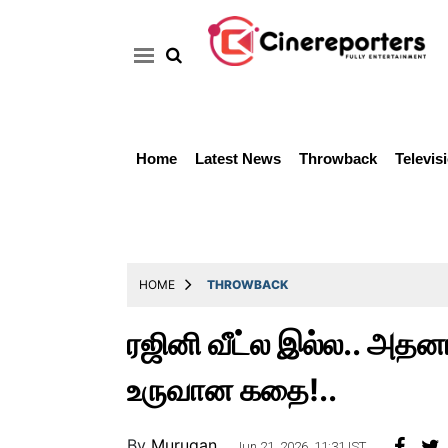
Home
Latest News
Throwback
Televis
Home
Latest
News
Throwback
HOME
THROWBACK
Television
ரஜினி வீட்ல இல்ல.. அதனால
Reviews
உருவான கதை!..
Photos
Story
By
Murugan ..
Jun 21, 2026, 11:31 IST