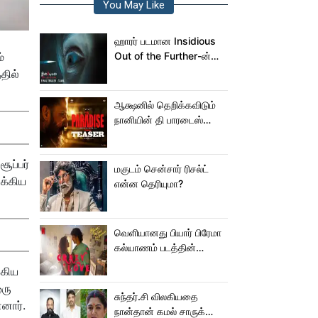
You May Like
ஹாரர் படமான Insidious
்
Out of the Further-ன்
மிரட்டலான ட்ரெய்லர்!
தில்
ஆக்ஷனில் தெறிக்கவிடும்
நானியின் தி பாரடைஸ்
டீசர்!
ூப்பர்
மகுடம் சென்சார் ரிசல்ட்
ுக்கிய
என்ன தெரியுமா?
வெளியானது பியார் பிரேமா
கல்யாணம் படத்தின்
Crazy Love பாடல்!
்கிய
ஒரு
சுந்தர்.சி விலகியதை
னார்.
நான்தான் கமல் சாருக்கே