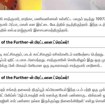
யக்கி சரத்குமார், ராதிகா, மணிவண்ணன் உள்ளிட்ட பலரும் நடித்து 1997ம
மார் அப்பா, மகன் என இரட்டை வேடத்தில் நடித்திருந்தார். இந்த படத்
தில் எஸ்.ஏ.ராஜ்குமார் இசையமைத்திருந்தார்.
f the Further-ன் மிரட்டலான ட்ரெய்லர்!
ாட்சிகளும், பாடல் காட்சிகளும் ரசிகர்களிடம் வரவேற்பை பெற்றது. ச
 சூப்பர் ஹிட் படமாக அமைந்தது. சரத்குமாரின் கெரியரிலும் இது ஒரு ம
ு பின் மிகவும் பிஸியான ஒரு நடிகராகவும் சரத்குமார் மாறினார்..
f the Further-ன் மிரட்டலான ட்ரெய்லர்!
 சங்கத் தலைவர் திருப்பூர் சுப்பிரமணியம்‘இந்த படம் பற்றி ஒரு முக
் பிலிம்ஸ் ‘ஆர்.பி.சவுத்ரி சார் எனக்கு போன் பண்ணாரு.. விக்ரமன் 
ரஜினி சார் பண்ணா நல்லா இருக்கும்னு நினைக்கிறேன்’ என்று சொன்