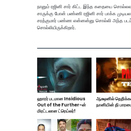
நானும் ரஜினி சார் கிட்ட இந்த கதையை சொல்லலா
சாருக்கு போன் பண்ணி ரஜினி சார் பாக்க முடி
சரத்குமார் பண்ண என்னன்னு சொல்லி அந்த படம் ப
சொல்லியிருக்கிறார்.
ஹாரர் படமான Insidious
ஆக்ஷனில் தெறிக்க
Out of the Further-ன்
நானியின் தி பாரடைஸ
மிரட்டலான ட்ரெய்லர்!