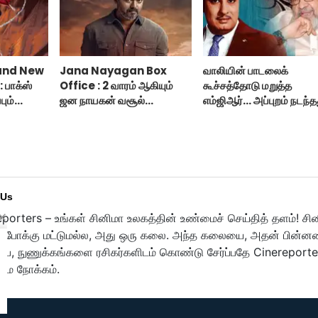
and New
Jana Nayagan Box
வாலியின் பாடலைக்
 பாக்ஸ்
Office : 2 வாரம் ஆகியும்
கூச்சத்தோடு மறுத்த
பும்
ஜன நாயகன் வசூல்
எம்ஜிஆர்... அப்புறம் நடந்த
்ட் நியூ
இவ்ளோதானா?
இதுதான்!
 Us
porters – உங்கள் சினிமா உலகத்தின் உண்மைச் செய்தித் தளம்! சி
ுபோக்கு மட்டுமல்ல, அது ஒரு கலை. அந்த கலையை, அதன் பின்னணி
பை, நுணுக்கங்களை ரசிகர்களிடம் கொண்டு சேர்ப்பதே Cinereporte
மை நோக்கம்.