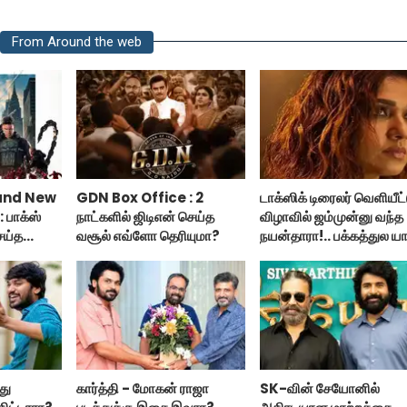
From Around the web
and New
GDN Box Office : 2
டாக்ஸிக் டிரைலர் வெளியீட்
 பாக்ஸ்
நாட்களில் ஜிடிஎன் செய்த
விழாவில் ஜம்முன்னு வந்த
ெய்த
வசூல் எவ்ளோ தெரியுமா?
நயன்தாரா!.. பக்கத்துல யா
்ட் நியூ
பாருங்க!..
்து
கார்த்தி - மோகன் ராஜா
SK-வின் சேயோனில்