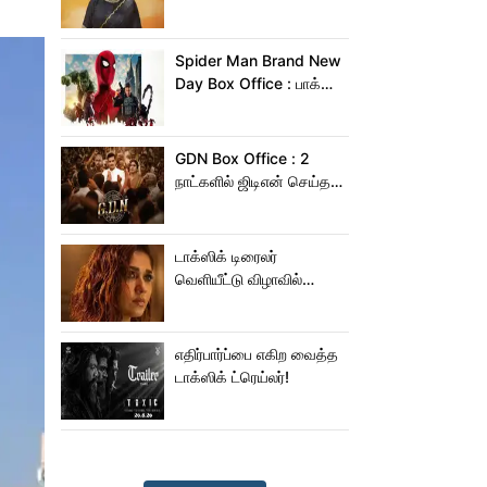
வைத்த மிருணாள் தாகூர்!
Spider Man Brand New
Day Box Office : பாக்ஸ்
ஆபிஸில் சாகசம் செய்த
ஸ்பைடர் மேன் பிராண்ட் நியூ
டே!
GDN Box Office : 2
நாட்களில் ஜிடிஎன் செய்த
வசூல் எவ்ளோ தெரியுமா?
டாக்ஸிக் டிரைலர்
வெளியீட்டு விழாவில்
ஜம்முன்னு வந்த
நயன்தாரா!.. பக்கத்துல
யாரு பாருங்க!..
எதிர்பார்ப்பை எகிற வைத்த
டாக்ஸிக் ட்ரெய்லர்!