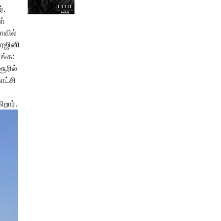
்.
ள்
ாவில்
 ரஜினி
ங்க:
ூரில்
ாட்சி
றார்.