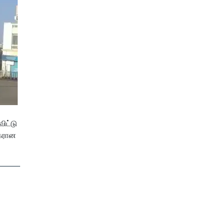
ிட்டு
ிகரான