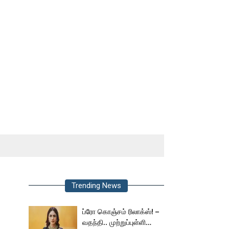
Trending News
ப்ரோ கொஞ்சம் ரிலாக்ஸ்! –
வதந்தி.. முற்றுப்புள்ளி