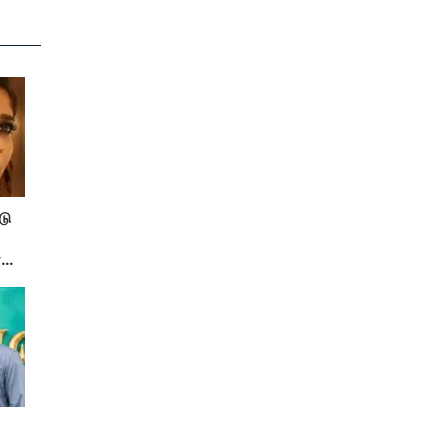
டு
ரு