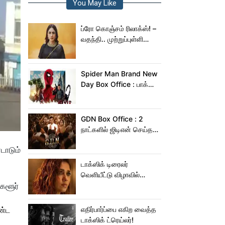
You May Like
ப்ரோ கொஞ்சம் ரிலாக்ஸ்! –
வதந்தி.. முற்றுப்புள்ளி
வைத்த மிருணாள் தாகூர்!
Spider Man Brand New
Day Box Office : பாக்ஸ்
ஆபிஸில் சாகசம் செய்த
ஸ்பைடர் மேன் பிராண்ட் நியூ
டே!
GDN Box Office : 2
நாட்களில் ஜிடிஎன் செய்த
வசூல் எவ்ளோ தெரியுமா?
டாடும்
டாக்ஸிக் டிரைலர்
வெளியீட்டு விழாவில்
்களூர்
ஜம்முன்னு வந்த
நயன்தாரா!.. பக்கத்துல
யாரு பாருங்க!..
ண்ட
எதிர்பார்ப்பை எகிற வைத்த
டாக்ஸிக் ட்ரெய்லர்!