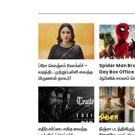
ப்ரோ கொஞ்சம் ரிலாக்ஸ்! –
Spider Man Br
வதந்தி.. முற்றுப்புள்ளி வைத்த
Day Box Office :
மிருணாள் தாகூர்!
ஆபிஸில் சாகசம் ச
ஸ்பைடர் மேன் பிராண
டே!
எதிர்பார்ப்பை எகிற வைத்த
நிஞ்சா படத்திலிருந