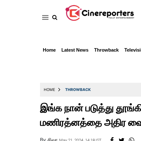
Home
Latest News
Throwback
Televis
Home
Latest
News
Throwback
HOME
THROWBACK
Television
இங்க நான் படுத்து தூங்க
Reviews
மணிரத்னத்தை அதிர வைத
Photos
Story
By
சிவா
May 21, 2024, 14:18 IST