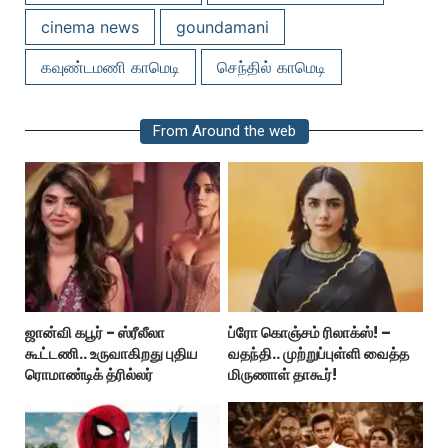
cinema news
goundamani
கவுண்டமணி காமெடி
செந்தில் காமெடி
From Around the web
ஜான்வி கபூர் - ஸ்ரீலீலா
ப்ரோ கொஞ்சம் ரிலாக்ஸ்! –
கூட்டணி.. உருவாகிறது புதிய
வதந்தி.. முற்றுப்புள்ளி வைத்த
ரொமாண்டிக் த்ரில்லர்
மிருணாள் தாகூர்!