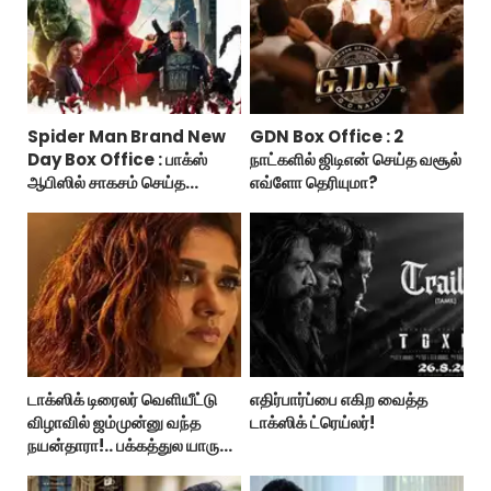
Spider Man Brand New
GDN Box Office : 2
Day Box Office : பாக்ஸ்
நாட்களில் ஜிடிஎன் செய்த வசூல்
ஆபிஸில் சாகசம் செய்த
எவ்ளோ தெரியுமா?
ஸ்பைடர் மேன் பிராண்ட் நியூ டே!
டாக்ஸிக் டிரைலர் வெளியீட்டு
எதிர்பார்ப்பை எகிற வைத்த
விழாவில் ஜம்முன்னு வந்த
டாக்ஸிக் ட்ரெய்லர்!
நயன்தாரா!.. பக்கத்துல யாரு
பாருங்க!..