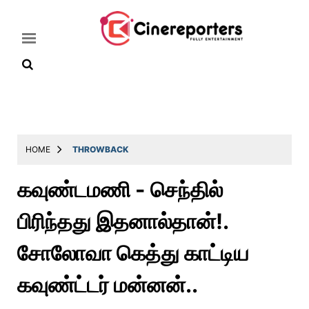
Home
Latest
HOME
THROWBACK
News
கவுண்டமணி - செந்தில்
Throwback
பிரிந்தது இதனால்தான்!.
Television
Reviews
சோலோவா கெத்து காட்டிய
Photos
கவுண்ட்டர் மன்னன்..
Story