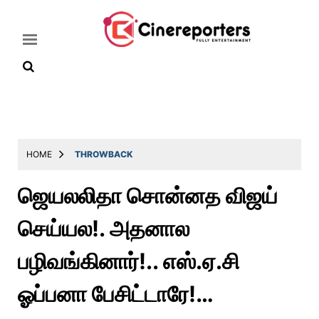
Home
Latest
HOME
THROWBACK
News
ஜெயலலிதா சொன்னத விஜய்
Throwback
செய்யல!. அதனால
Television
Reviews
பழிவங்கினார்!.. எஸ்.ஏ.சி
Photos
ஓப்பனா பேசிட்டாரே!…
Story