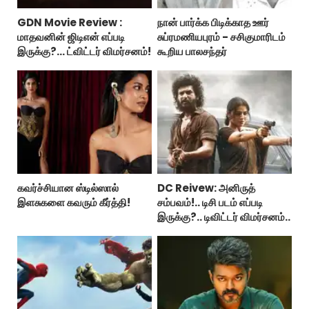
GDN Movie Review :
நான் பார்க்க பிடிக்காத ஊர்
மாதவனின் ஜிடிஎன் எப்படி
சுப்ரமணியபுரம் - சசிகுமாரிடம்
இருக்கு?... ட்விட்டர் விமர்சனம்!
கூறிய பாலசந்தர்
கவர்ச்சியான ஸ்டில்ஸால்
DC Reivew: அனிருத்
இளசுகளை கவரும் கீர்த்தி!
சம்பவம்!.. டிசி படம் எப்படி
இருக்கு?.. டிவிட்டர் விமர்சனம்..