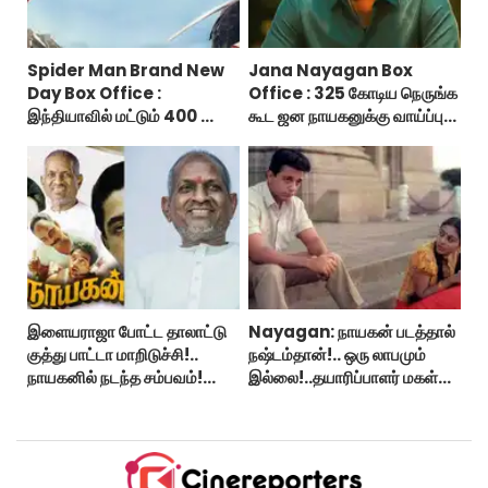
Spider Man Brand New
Jana Nayagan Box
Day Box Office :
Office : 325 கோடிய நெருங்க
இந்தியாவில் மட்டும் 400 கோடி
கூட ஜன நாயகனுக்கு வாய்ப்பு
வசூலித்ததா ஸ்பைடர் மேன்
இல்ல!
பிராண்ட் நியூ டே?
இளையராஜா போட்ட தாலாட்டு
Nayagan: நாயகன் படத்தால்
குத்து பாட்டா மாறிடுச்சி!..
நஷ்டம்தான்!.. ஒரு லாபமும்
நாயகனில் நடந்த சம்பவம்!...
இல்லை!..தயாரிப்பாளர் மகள்
பேட்டி..