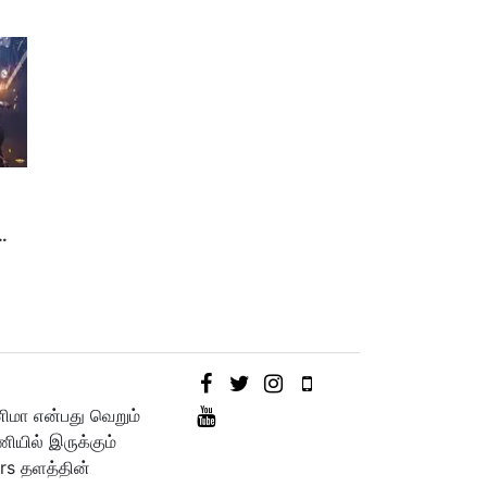
ை
னிமா என்பது வெறும்
யில் இருக்கும்
rs தளத்தின்