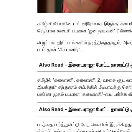
தமிழ் சினிமாவின் டாப் ஹீரோவாக இருந்த 'தளபதி'
ரெடியான கடைசி படமான 'ஜன நாயகன்' ரிலீஸுக்கு 
விஜய் பல ஹிட் படங்களில் நடித்திருந்தாலும், அவர
படம் தான் 'அய்யனார்'.
Also Read -
இளையராஜா போட்ட தாலாட்டு குத்
தமிழில் 'களவாணி, களவாணி 2, வாகை சூட வா, 
இயக்குநர் சற்குணம் சமீபத்தில் மீடியாவுக்கு கொட
பண்ண முதல் படமான 'களவாணி'-யை பார்க்க விஜய
Also Read -
இளையராஜா போட்ட தாலாட்டு குத்
படத்தை பார்த்துவிட்டு வேற லெவலில் இருக்கிறத
ஸ்க்ரிப்ட் உங்களுக்குன்னு பண்ணி வச்சிருக்க