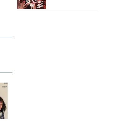
வெளியானது கருப்பு OST!
ா