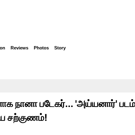
ion
Reviews
Photos
Story
க நானா படேகர்... 'அய்யனார்' படம
ிய சற்குணம்!