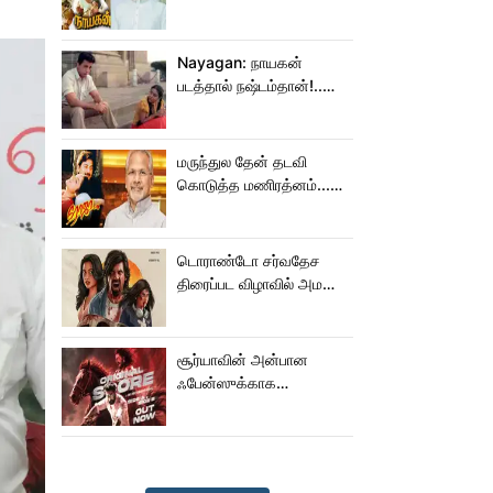
மாறிடுச்சி!.. நாயகனில்
நடந்த சம்பவம்!...
Nayagan: நாயகன்
படத்தால் நஷ்டம்தான்!..
ஒரு லாபமும்
இல்லை!..தயாரிப்பாளர்
மகள் பேட்டி..
மருந்துல தேன் தடவி
கொடுத்த மணிரத்னம்...
ரோஜா உருவானது
இப்படிதானா?
டொராண்டோ சர்வதேச
திரைப்பட விழாவில் அமலா
பால் படம்!
சூர்யாவின் அன்பான
ஃபேன்ஸுக்காக
வெளியானது கருப்பு OST!