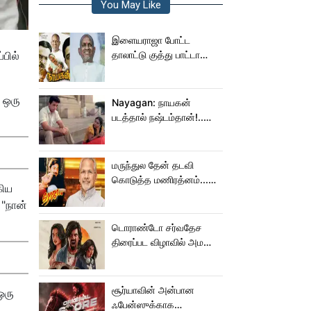
You May Like
இளையராஜா போட்ட
பில்
தாலாட்டு குத்து பாட்டா
மாறிடுச்சி!.. நாயகனில்
நடந்த சம்பவம்!...
ி ஒரு
Nayagan: நாயகன்
படத்தால் நஷ்டம்தான்!..
ஒரு லாபமும்
இல்லை!..தயாரிப்பாளர்
மகள் பேட்டி..
மருந்துல தேன் தடவி
கொடுத்த மணிரத்னம்...
கிய
ரோஜா உருவானது
 "நான்
இப்படிதானா?
டொராண்டோ சர்வதேச
திரைப்பட விழாவில் அமலா
பால் படம்!
சூர்யாவின் அன்பான
ஒரு
ஃபேன்ஸுக்காக