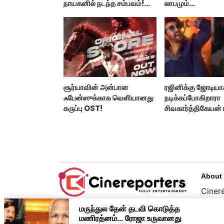
நாயகனில் நடந்த சம்பவம்!...
லாபமும்
இல்லை!..தயாரிப்பா
பேட்டி..
சூர்யாவின் அன்பான
ரஜினிக்கு ஜோடிய
ஃபேன்ஸுக்காக வெளியானது
நடிக்கப்போகிறாரா
கருப்பு OST!
சிவகார்த்திகேயன்
ஹீரோயின்?
About
Cinere
பொழுத
உழைப்