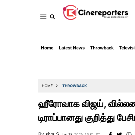
Home
Latest News
Throwback
Televis
Home
Latest
News
Throwback
HOME
THROWBACK
Television
ஹீரோவாக விஜய், வில்லனா
Reviews
டிராப்பானது குறித்து பேச
Photos
Story
By
siva S
Jun 18, 2026, 15:31 IST