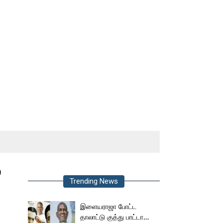
்
Trending News
இளையராஜா போட்ட
தாலாட்டு குத்து பாட்டா