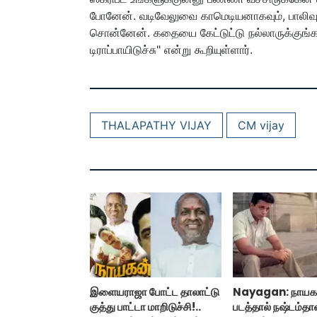
போனேன். வடிவேலுவை காமெடியனாகவும், பாலிவுட்
சொன்னேன். கதையை கேட்டுட்டு நல்லாருக்குங
டிராப்பாயிடுச்சு" என்று கூறியுள்ளார்.
THALAPATHY VIJAY
CM vijay
இளையராஜா போட்ட தாலாட்டு
Nayagan: நாயக
குத்து பாட்டா மாறிடுச்சி!..
படத்தால் நஷ்டம்தான