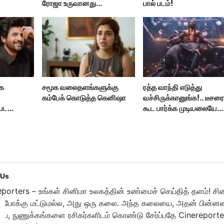
ரோஜா உருவானது
பால் படம்!
ளர் மகள்
இப்படிதானா?
ாக
சமூக வலைதளங்களுக்கு
ரத்த வாந்தி எடுத்து
கம்பேக் கொடுத்த கெனிஷா
வச்சிருக்கானுங்க!.. டீசர
 பட
கூட பார்க்க முடியலையே..
நானியின் ‘பாரடைஸ்’
பிழைக்குமா?
 Us
porters – உங்கள் சினிமா உலகத்தின் உண்மைச் செய்தித் தளம்! சி
ுபோக்கு மட்டுமல்ல, அது ஒரு கலை. அந்த கலையை, அதன் பின்னணி
பை, நுணுக்கங்களை ரசிகர்களிடம் கொண்டு சேர்ப்பதே Cinereporte