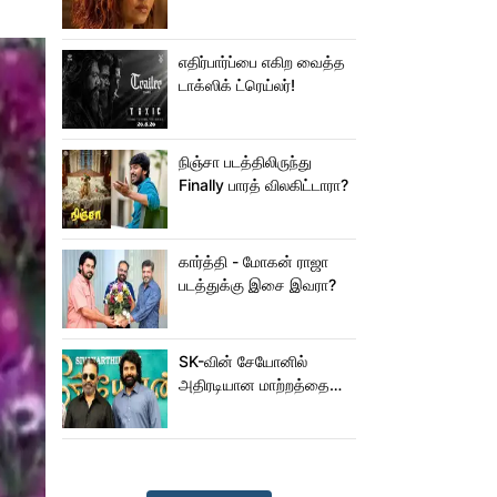
ஜம்முன்னு வந்த
நயன்தாரா!.. பக்கத்துல
யாரு பாருங்க!..
எதிர்பார்ப்பை எகிற வைத்த
டாக்ஸிக் ட்ரெய்லர்!
நிஞ்சா படத்திலிருந்து
Finally பாரத் விலகிட்டாரா?
கார்த்தி - மோகன் ராஜா
படத்துக்கு இசை இவரா?
SK-வின் சேயோனில்
அதிரடியான மாற்றத்தை
செய்த கமல்!