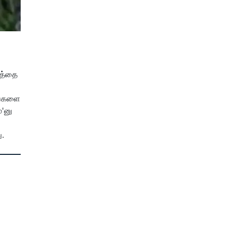
டத்தை
உங்களை
்'னு
ு.