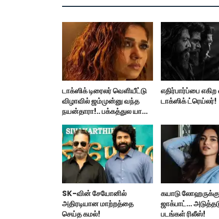
டாக்ஸிக் டிரைலர் வெளியீட்டு
எதிர்பார்ப்பை எகி
விழாவில் ஜம்முன்னு வந்த
டாக்ஸிக் ட்ரெய்லர்!
நயன்தாரா!.. பக்கத்துல யாரு
பாருங்க!..
SK-வின் சேயோனில்
கயாடு லோஹருக்கு
அதிரடியான மாற்றத்தை
ஜாக்பாட்... அடுத்தட
செய்த கமல்!
படங்கள் ரிலீஸ்!