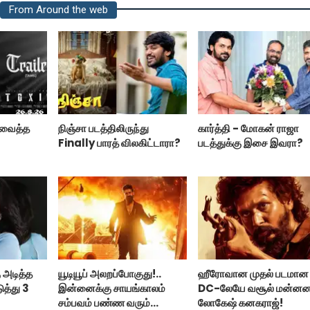
From Around the web
ற வைத்த
நிஞ்சா படத்திலிருந்து
கார்த்தி - மோகன் ராஜா
Finally பாரத் விலகிட்டாரா?
படத்துக்கு இசை இவரா?
 அடித்த
யூடியூப் அலறப்போகுது!..
ஹீரோவான முதல் படமான
ுத்து 3
இன்னைக்கு சாயங்காலம்
DC-லேயே வசூல் மன்ன
சம்பவம் பண்ண வரும்
லோகேஷ் கனகராஜ்!