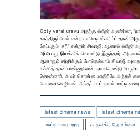
Ooty varai uravu அதற்கு ஸ்ரீதர் அண்ணே, 'ந
காத்திருப்பேன் என்ற காமெடி ஸ்கிரிப்ட் தான் அத
கேட்டதும் 'சரி' என்றார் சிவாஜி. ஆனால் ஸ்ரீத
அப்போது இயக்கிக் கொண்டு இருந்தார். அதனா
ஆனாலும் சந்திக்கும் போதெல்லாம் சிவாஜி அதை
வச்சித் தான் பண்ணுவேன். நாம ரெண்டு பேருமே
சொன்னார். அவர் சொன்ன மாதிரியே அந்தக் கதை
கோவை செழியன். அந்தப் படம் தான் ஊட்டி வரை உற
latest cinema news
latest cinema n
ஊட்டி வரை உறவு
காதலிக்க நேரமில்லை