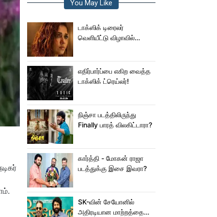
You May Like
டாக்ஸிக் டிரைலர்
வெளியீட்டு விழாவில்
ஜம்முன்னு வந்த
நயன்தாரா!.. பக்கத்துல
யாரு பாருங்க!..
எதிர்பார்ப்பை எகிற வைத்த
டாக்ஸிக் ட்ரெய்லர்!
நிஞ்சா படத்திலிருந்து
Finally பாரத் விலகிட்டாரா?
கார்த்தி - மோகன் ராஜா
டிகர்
படத்துக்கு இசை இவரா?
ம்.
SK-வின் சேயோனில்
அதிரடியான மாற்றத்தை