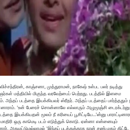
்சந்திரன், காஞ்சனா, முத்துராமன், நாகேஷ் உள்பட பலர் நடித்து
ஞர்கள் மத்தியில் மிகுந்த வரவேற்பைப் பெற்றது. படத்தில் இளமை
. அந்தப் படத்தை இயக்கியவர் ஸ்ரீதர். அந்தப் படத்தைப் பார்த்ததும் ந
னாராம். 'உன் பேரைச் சொன்னாலே எல்லாரும் அழுமூஞ்சி டைரக்டர்னு
்தை இயக்கியதன் மூலம் நீ கரியைப் பூசிட்டியே...'ன்னு பாராட்டினாரா
மாதிரி ஒரு காமெடி படம் எடுத்துக் கொடு. ஏன்னா என்னையும்
ர். அதுமட்டுமல்லாமல் 'இந்தப் படத்துக்காக நான் சண்முகம் கிட்டே