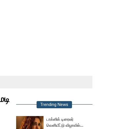
ெடி
Trending News
டாக்ஸிக் டிரைலர்
வெளியீட்டு விழாவில்