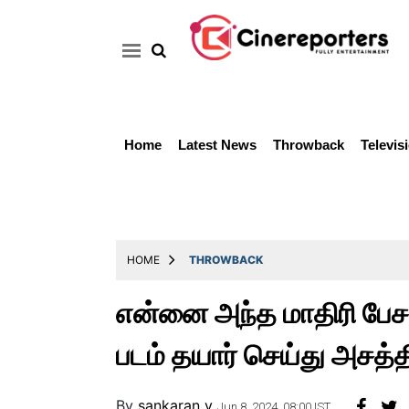
Home
Latest News
Throwback
Televis
Home
Latest
News
Throwback
HOME
THROWBACK
Television
என்னை அந்த மாதிரி பேசற
Reviews
படம் தயார் செய்து அசத்த
Photos
Story
By
sankaran v
Jun 8, 2024, 08:00 IST