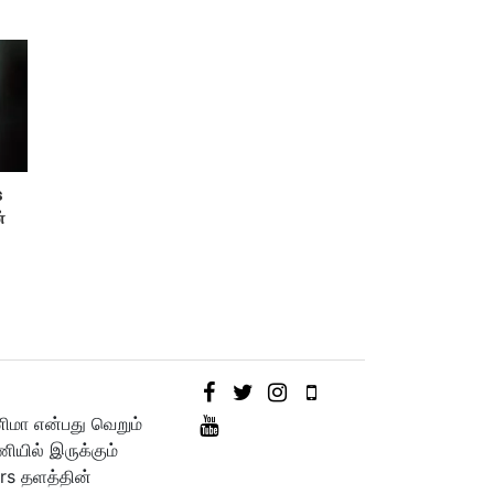
s
்
னிமா என்பது வெறும்
யில் இருக்கும்
rs தளத்தின்