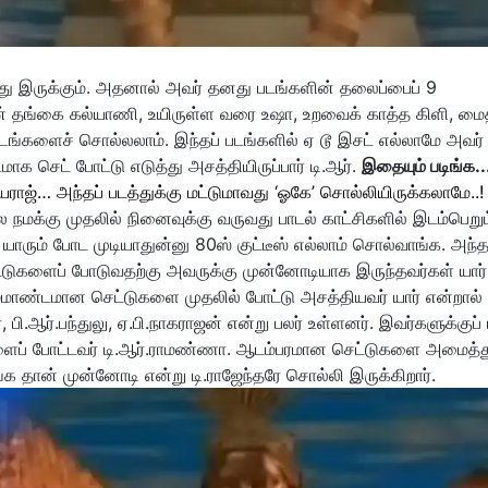
ந்து இருக்கும். அதனால் அவர் தனது படங்களின் தலைப்பைப் 9
என் தங்கை கல்யாணி, உயிருள்ள வரை உஷா, உறவைக் காத்த கிளி, மை
ங்களைச் சொல்லலாம். இந்தப் படங்களில் ஏ டூ இசட் எல்லாமே அவர் 
ாக செட் போட்டு எடுத்து அசத்தியிருப்பார் டி.ஆர்.
இதையும் படிங்க..
்யராஜ்… அந்தப் படத்துக்கு மட்டுமாவது ‘ஓகே’ சொல்லியிருக்கலாமே..!
லே நமக்கு முதலில் நினைவுக்கு வருவது பாடல் காட்சிகளில் இடம்பெறும
ாரும் போட முடியாதுன்னு 80ஸ் குட்டீஸ் எல்லாம் சொல்வாங்க. அந்த
்டுகளைப் போடுவதற்கு அவருக்கு முன்னோடியாக இருந்தவர்கள் யார்
ிரம்மாண்டமான செட்டுகளை முதலில் போட்டு அசத்தியவர் யார் என்றால்
, பி.ஆர்.பந்துலு, ஏ.பி.நாகராஜன் என்று பலர் உள்ளனர். இவர்களுக்குப் 
ுகளைப் போட்டவர் டி.ஆர்.ராமண்ணா. ஆடம்பரமான செட்டுகளை அமைத்த
க தான் முன்னோடி என்று டி.ராஜேந்தரே சொல்லி இருக்கிறார்.