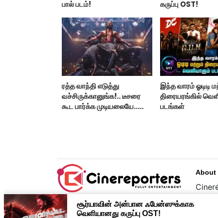
பால் படம்!
கருப்பு OST!
ரத்த வாந்தி எடுத்து
இந்த வாரம் ஓடிடி மற
வச்சிருக்கானுங்க!.. டீசரை
திரையரங்கில் வெள
கூட பார்க்க முடியலையே..
படங்கள்
நானியின் ‘பாரடைஸ்’
பிழைக்குமா?
About
Cinere
பொழுத
உழைப்