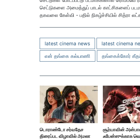
செட்டுகள் போடப்பட்டு படமாக்கினால் ரொம்பவே ர
செட்டுகளை அமைத்துப் பாடல் காட்சிகளைப் படமாக
தகவலை கேள்வி - பதில் நிகழ்ச்சியில் சித்ரா லட
latest cinema news
latest cinema n
என் தங்கை கல்யாணி
தங்கைக்கோர் கீதம
டொராண்டோ சர்வதேச
சூர்யாவின் அன்ப
திரைப்பட விழாவில் அமலா
ஃபேன்ஸுக்காக வ