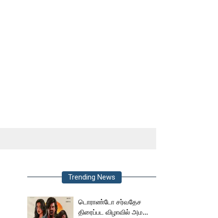
Trending News
டொராண்டோ சர்வதேச
திரைப்பட விழாவில் அமலா