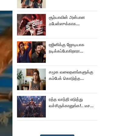
பால் படம்!
சூர்யாவின் அன்பான
ஃபேன்ஸுக்காக
வெளியானது கருப்பு OST!
ரஜினிக்கு ஜோடியாக
நடிக்கப்போகிறாரா
சிவகார்த்திகேயன் பட
ஹீரோயின்?
சமூக வலைதளங்களுக்கு
கம்பேக் கொடுத்த
கெனிஷா
ரத்த வாந்தி எடுத்து
வச்சிருக்கானுங்க!.. டீசரை
கூட பார்க்க முடியலையே..
நானியின் ‘பாரடைஸ்’
பிழைக்குமா?