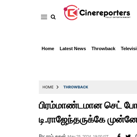
Home
Latest News
Throwback
Televis
Home
Latest
News
Throwback
HOME
THROWBACK
Television
பிரம்மாண்டமான செட் போட்
Reviews
டி.ராஜேந்தருக்கே முன்
Photos
Story
By
ராம் சுதன்
May 25, 2024, 19:00 IST