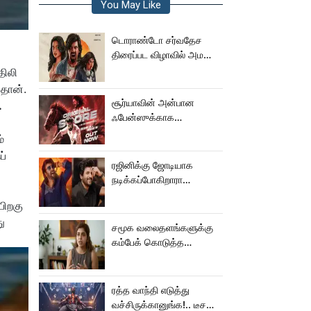
You May Like
டொராண்டோ சர்வதேச
திரைப்பட விழாவில் அமலா
பால் படம்!
திலி
தான்.
சூர்யாவின் அன்பான
.
ஃபேன்ஸுக்காக
வெளியானது கருப்பு OST!
்
ப்
ரஜினிக்கு ஜோடியாக
நடிக்கப்போகிறாரா
சிவகார்த்திகேயன் பட
பிறகு
ஹீரோயின்?
ு
சமூக வலைதளங்களுக்கு
கம்பேக் கொடுத்த
கெனிஷா
ரத்த வாந்தி எடுத்து
வச்சிருக்கானுங்க!.. டீசரை