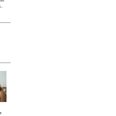
மான
்ட
ா