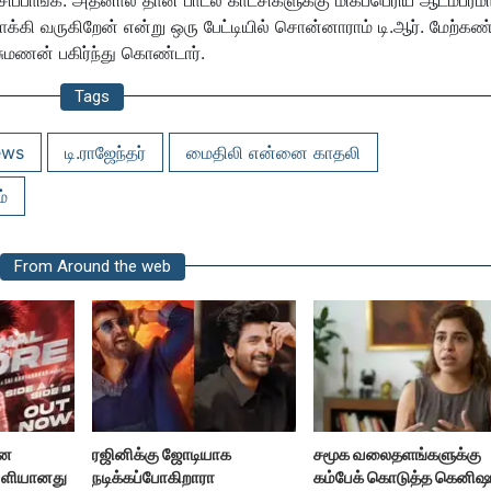
சிப்பாங்க. அதனால் தான் பாடல் காட்சிகளுக்கு மிகப்பெரிய ஆடம்பர
்கி வருகிறேன் என்று ஒரு பேட்டியில் சொன்னாராம் டி.ஆர். மேற்கண
்சுமணன் பகிர்ந்து கொண்டார்.
Tags
ews
டி.ராஜேந்தர்
மைதிலி என்னை காதலி
்
From Around the web
ான
ரஜினிக்கு ஜோடியாக
சமூக வலைதளங்களுக்கு
ெளியானது
நடிக்கப்போகிறாரா
கம்பேக் கொடுத்த கெனிஷ