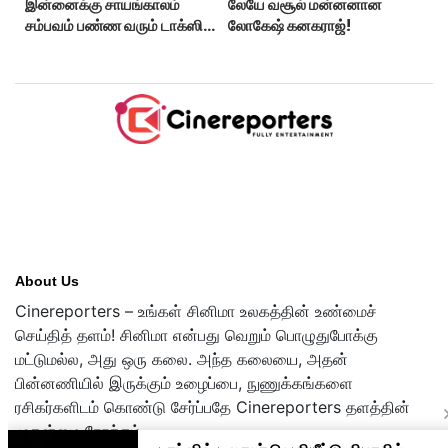
இன்னைக்கு சாயங்காலம்
லேயே வசூல் மன்னனான
சம்பவம் பண்ண வரும் டாக்ஸிக்
லோகேஷ் கனகராஜ்!
டிரைலர்!..
About Us
Cinereporters – உங்கள் சினிமா உலகத்தின் உண்மைச்
செய்தித் தளம்! சினிமா என்பது வெறும் பொழுதுபோக்கு
மட்டுமல்ல, அது ஒரு கலை. அந்த கலையை, அதன்
பின்னணியில் இருக்கும் உழைப்பை, நுணுக்கங்களை
ரசிகர்களிடம் கொண்டு சேர்ப்பதே Cinereporters தளத்தின்
முதன்மை நோக்கம்.