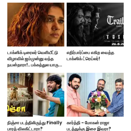
டாக்ஸிக் டிரைலர் வெளியீட்டு
எதிர்பார்ப்பை எகிற வைத்த
விழாவில் ஜம்முன்னு வந்த
டாக்ஸிக் ட்ரெய்லர்!
நயன்தாரா!.. பக்கத்துல யாரு
பாருங்க!..
நிஞ்சா படத்திலிருந்து Finally
கார்த்தி - மோகன் ராஜா
பாரத் விலகிட்டாரா?
படத்துக்கு இசை இவரா?