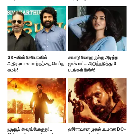
SK-வின் சேயோனில்
கயாடு லோஹருக்கு அடித்த
அதிரடியான மாற்றத்தை செய்த
ஜாக்பாட்... அடுத்தடுத்து 3
கமல்!
படங்கள் ரிலீஸ்!
யூடியூப் அலறப்போகுது!..
ஹீரோவான முதல் படமான DC-