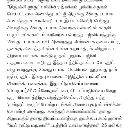
"இருபத்தி ஐந்து" என்கின்ற இலக்கம் முக்கியத்துவம்
பெறப்பட்டதாக அமைந்து. எம்.ஜி.ஆருக்கு 25வது படமாக
அமைந்தது சர்வாதிகாரி படம். இப்படம் வெற்றி பெற்றது.
சிவாஜிக்கு 25வது படமாக அமைந்த கள்வனின் காதலி
படமும் ரசிகர்களிடம் வரவேற்பை பெற்றது. ரஜினிகாந்துக்கு
25வது படமாக பைரவி அமைந்தது. வில்லனாக தலை காட்டி,
தனக்கு கிடைத்த சின்ன சின்ன கதாபாதிரங்களிலும் கூட
திறமையாக கையாண்டு முதன் முதலாக ரஜினி
கதநாயகனாக மாறியது இந்த படத்தில்தான். படமோ ஹிட்.
விஜயகாந்துக்கு 25வது படமாக வெளியான நூறாவது நாள்
சூப்பர் ஹிட். இதையும் படிங்க:
அஜித்தின் கால்ஷீட்டை
வீணாக்கிய லைக்கா.. இத மட்டும் செய்யலைனா
‘விடாமுயற்சி’ அவ்ளோதான்
'பைரவி' படம் ரஜினியை வேறு
ஒரு பரிமாணத்திற்கு எடுத்துச்செல்ல, அடுத்து வந்த
'முள்ளும் மலரும்' போன்ற படங்கள் அவரை புகழின் உச்சிக்கே
கொண்டு சென்றது. 'களத்தூர் கண்ணம்மாவில்' தனது
சிறுவயதில் தனது திரைப்பயணத்தை துவக்கிய கமல்ஹாசன்
"மேல் நாட்டு மருமகள்" படத்தின் வாயிலாகத்தான் 25 என்கிற