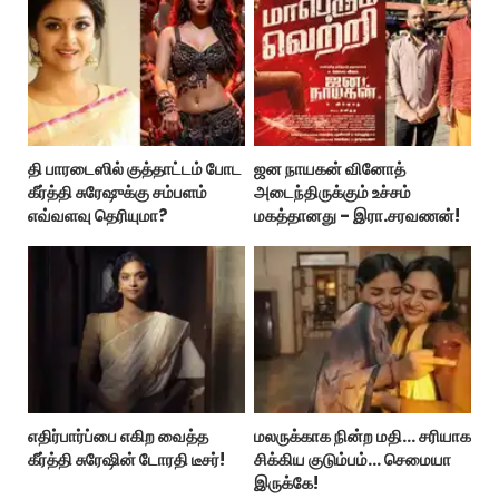
தி பாரடைஸில் குத்தாட்டம் போட
ஜன நாயகன் வினோத்
கீர்த்தி சுரேஷுக்கு சம்பளம்
அடைந்திருக்கும் உச்சம்
எவ்வளவு தெரியுமா?
மகத்தானது - இரா.சரவணன்!
எதிர்பார்ப்பை எகிற வைத்த
மலருக்காக நின்ற மதி… சரியாக
கீர்த்தி சுரேஷின் டோரதி டீசர்!
சிக்கிய குடும்பம்… செமையா
இருக்கே!