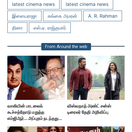
latest cinema news
latest cinema news
இளையராஜா
கங்கை அமரன்
A. R. Rahman
தினா
எஸ்.ஏ. ராஜ்குமார்
From Around the web
வாலியின் பாடலைக்
விஸ்வநாத் அண்ட் சன்ஸ்
கூச்சத்தோடு மறுத்த
டிரைலர் தேதி அறிவிப்பு
எம்ஜிஆர்... அப்புறம் நடந்தது
இதுதான்!