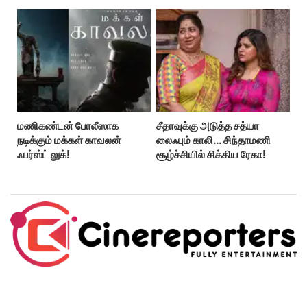
மணிகண்டன் போலீஸாக
சீதாவுக்கு அடுத்த சத்யா
நடிக்கும் மக்கள் காவலன்
லைஃபும் காலி… சிந்தாமணி
ஃபர்ஸ்ட் லுக்!
சூழ்ச்சியில் சிக்கிய ரேகா!