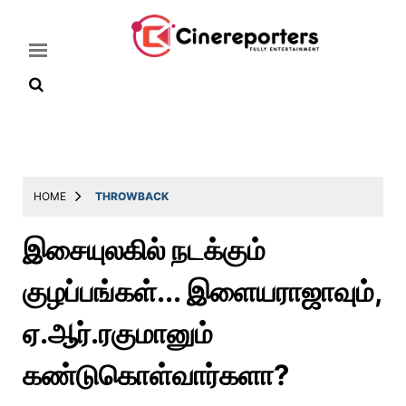
Home
Latest
HOME
THROWBACK
News
இசையுலகில் நடக்கும்
Throwback
குழப்பங்கள்... இளையராஜாவும்,
Television
Reviews
ஏ.ஆர்.ரகுமானும்
Photos
கண்டுகொள்வார்களா?
Story