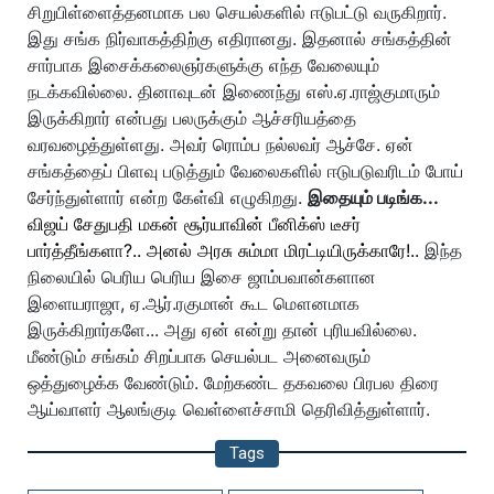
சிறுபிள்ளைத்தனமாக பல செயல்களில் ஈடுபட்டு வருகிறார்.
இது சங்க நிர்வாகத்திற்கு எதிரானது. இதனால் சங்கத்தின்
சார்பாக இசைக்கலைஞர்களுக்கு எந்த வேலையும்
நடக்கவில்லை. தினாவுடன் இணைந்து எஸ்.ஏ.ராஜ்குமாரும்
இருக்கிறார் என்பது பலருக்கும் ஆச்சரியத்தை
வரவழைத்துள்ளது. அவர் ரொம்ப நல்லவர் ஆச்சே. ஏன்
சங்கத்தைப் பிளவு படுத்தும் வேலைகளில் ஈடுபடுவரிடம் போய்
சேர்ந்துள்ளார் என்ற கேள்வி எழுகிறது.
இதையும் படிங்க...
விஜய் சேதுபதி மகன் சூர்யாவின் பீனிக்ஸ் டீசர்
பார்த்தீங்களா?.. அனல் அரசு சும்மா மிரட்டியிருக்காரே!..
இந்த
நிலையில் பெரிய பெரிய இசை ஜாம்பவான்களான
இளையராஜா, ஏ.ஆர்.ரகுமான் கூட மௌனமாக
இருக்கிறார்களே... அது ஏன் என்று தான் புரியவில்லை.
மீண்டும் சங்கம் சிறப்பாக செயல்பட அனைவரும்
ஒத்துழைக்க வேண்டும். மேற்கண்ட தகவலை பிரபல திரை
ஆய்வாளர் ஆலங்குடி வெள்ளைச்சாமி தெரிவித்துள்ளார்.
Tags