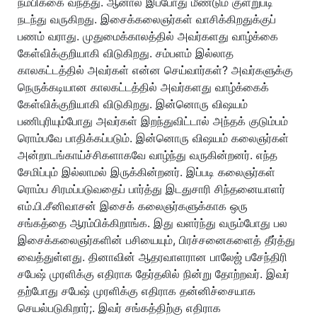
நம்பிக்கை வந்தது. ஆனால் இப்போது மீண்டும் குளறுபடி
நடந்து வருகிறது. இசைக்கலைஞர்கள் வாசிக்கிறதுக்குப்
பணம் வராது. முதுமைக்காலத்தில் அவர்களது வாழ்க்கை
கேள்விக்குறியாகி விடுகிறது. சம்பளம் இல்லாத
காலகட்டத்தில் அவர்கள் என்ன செய்வார்கள்? அவர்களுக்கு
நெருக்கடியான காலகட்டத்தில் அவர்களது வாழ்க்கைக்
கேள்விக்குறியாகி விடுகிறது. இன்னொரு விஷயம்
பணிபுரியும்போது அவர்கள் இறந்துவிட்டால் அந்தக் குடும்பம்
ரொம்பவே பாதிக்கப்படும். இன்னொரு விஷயம் கலைஞர்கள்
அன்றாடங்காய்ச்சிகளாகவே வாழ்ந்து வருகின்றனர். எந்த
சேமிப்பும் இல்லாமல் இருக்கின்றனர். இப்படி கலைஞர்கள்
ரொம்ப சிரமப்படுவதைப் பார்த்து இடதுசாரி சிந்தனையாளர்
எம்.பி.சீனிவாசன் இசைக் கலைஞர்களுக்காக ஒரு
சங்கத்தை ஆரம்பிக்கிறாங்க. இது வளர்ந்து வரும்போது பல
இசைக்கலைஞர்களின் பசியையும், பிரச்சனைகளைத் தீர்த்து
வைத்துள்ளது. தினாவின் ஆதரவாளரான பாலேஜ் பசேந்திரி
சபேஷ் முரளிக்கு எதிராக தேர்தலில் நின்று தோற்றவர். இவர்
தற்போது சபேஷ் முரளிக்கு எதிராக தன்னிச்சையாக
செயல்படுகிறார்;. இவர் சங்கத்திற்கு எதிராக