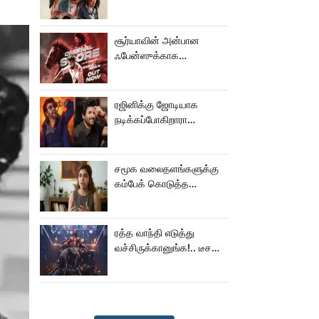
பால் படம்!
சூர்யாவின் அன்பான
ஃபேன்ஸுக்காக
வெளியானது கருப்பு OST!
ரஜினிக்கு ஜோடியாக
நடிக்கப்போகிறாரா
சிவகார்த்திகேயன் பட
ஹீரோயின்?
சமூக வலைதளங்களுக்கு
கம்பேக் கொடுத்த
கெனிஷா
ரத்த வாந்தி எடுத்து
வச்சிருக்கானுங்க!.. டீசரை
கூட பார்க்க முடியலையே..
நானியின் ‘பாரடைஸ்’
பிழைக்குமா?