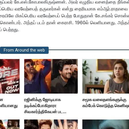
 இருப்பவர் கே.எஸ்.கோபாலகிருஷ்ணன். அவர் எழுதிய வசனத்தை நீங்கள
ிகப்பெரிய வரவேற்பைத் தருவார்கள் என்று தைரியமாக எம்ஆர்.ராதாவை
திரையிலே மிகப்பெரிய வரவேற்பைப் பெற்ற போதுதான் கே.சங்கர் சொன்
ு கொண்டார். அந்தப் படம் தான் கைராசி. 1960ல் வெளியானது. அந்தக
ப் பெற்றது.
From Around the web
ான
ரஜினிக்கு ஜோடியாக
சமூக வலைதளங்களுக்கு
ெளியானது
நடிக்கப்போகிறாரா
கம்பேக் கொடுத்த கெனிஷ
சிவகார்த்திகேயன் பட
ஹீரோயின்?