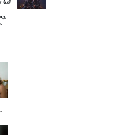
் பேசி
கூட பார்க்க முடியலையே..
நானியின் ‘பாரடைஸ்’
னது
பிழைக்குமா?
்
ா