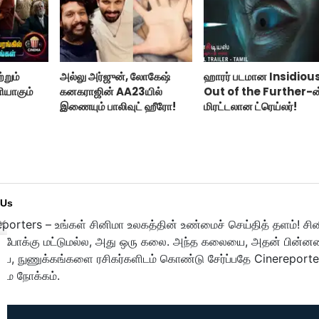
்றும்
அல்லு அர்ஜுன், லோகேஷ்
ஹாரர் படமான Insidiou
ியாகும்
கனகராஜின் AA23யில்
Out of the Further-ன
இணையும் பாலிவுட் ஹீரோ!
மிரட்டலான ட்ரெய்லர்!
 Us
porters – உங்கள் சினிமா உலகத்தின் உண்மைச் செய்தித் தளம்! சி
ுபோக்கு மட்டுமல்ல, அது ஒரு கலை. அந்த கலையை, அதன் பின்னணி
பை, நுணுக்கங்களை ரசிகர்களிடம் கொண்டு சேர்ப்பதே Cinereporte
மை நோக்கம்.