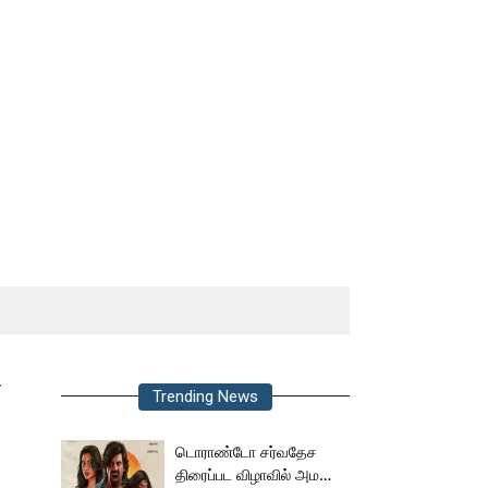
ட
Trending News
டொராண்டோ சர்வதேச
திரைப்பட விழாவில் அமலா