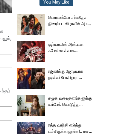
You May Like
டொராண்டோ சர்வதேச
திரைப்பட விழாவில் அமலா
பால் படம்!
பல
ாலும்,
சூர்யாவின் அன்பான
ஃபேன்ஸுக்காக
வெளியானது கருப்பு OST!
ரஜினிக்கு ஜோடியாக
நடிக்கப்போகிறாரா
சிவகார்த்திகேயன் பட
ஹீரோயின்?
ந்தப்
சமூக வலைதளங்களுக்கு
கம்பேக் கொடுத்த
கெனிஷா
ரத்த வாந்தி எடுத்து
வச்சிருக்கானுங்க!.. டீசரை