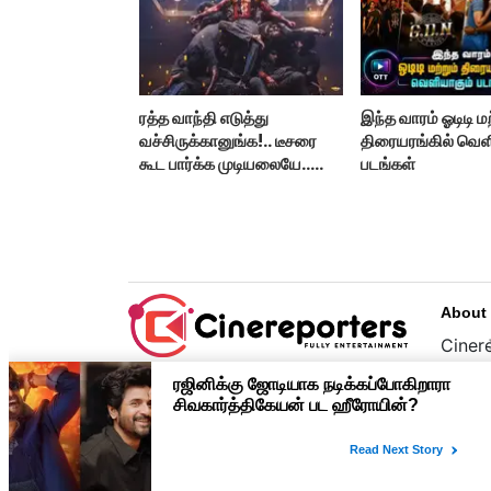
ரத்த வாந்தி எடுத்து
இந்த வாரம் ஓடிடி மற
வச்சிருக்கானுங்க!.. டீசரை
திரையரங்கில் வெள
கூட பார்க்க முடியலையே..
படங்கள்
நானியின் ‘பாரடைஸ்’
பிழைக்குமா?
About
Cinere
பொழுத
உழைப்
முதன்
Copyright © 2026 cinereporters.com