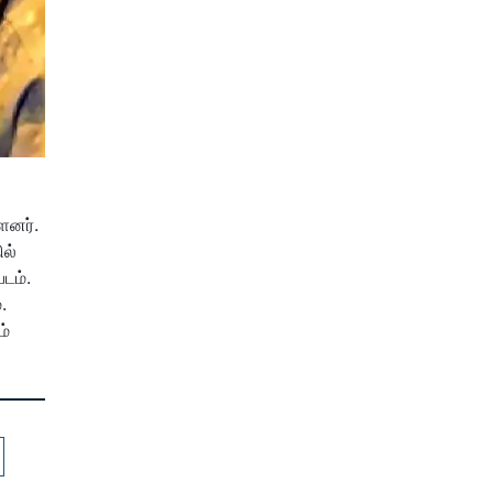
ளனர்.
ில்
படம்.
.
ம்