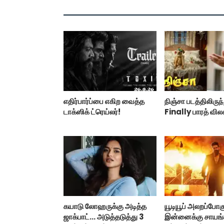
எதிர்பார்ப்பை எகிற வைத்த
நிஞ்சா படத்திலிருந
டாக்ஸிக் ட்ரெய்லர்!
Finally பாரத் வில
கயாடு லோஹருக்கு அடித்த
யூடியூப் அலறப்போகு
ஜாக்பாட்... அடுத்தடுத்து 3
இன்னைக்கு சாயங்