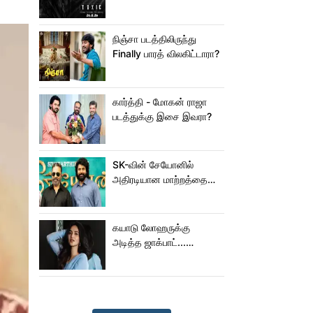
நிஞ்சா படத்திலிருந்து
Finally பாரத் விலகிட்டாரா?
கார்த்தி - மோகன் ராஜா
படத்துக்கு இசை இவரா?
SK-வின் சேயோனில்
அதிரடியான மாற்றத்தை
செய்த கமல்!
கயாடு லோஹருக்கு
அடித்த ஜாக்பாட்...
அடுத்தடுத்து 3 படங்கள்
ரிலீஸ்!