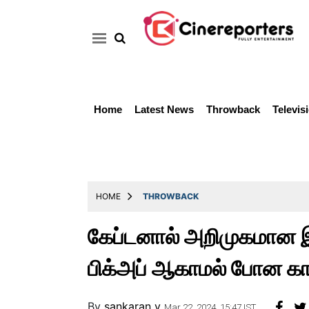
Home
Latest News
Throwback
Televis
Home
Latest
News
Throwback
HOME
THROWBACK
Television
கேப்டனால் அறிமுகமான இய
Reviews
பிக்அப் ஆகாமல் போன க
Photos
Story
By
sankaran v
Mar 22, 2024, 15:47 IST