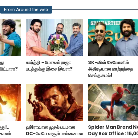
From Around the web
்து
கார்த்தி - மோகன் ராஜா
SK-வின் சேயோனில்
கிட்டாரா?
படத்துக்கு இசை இவரா?
அதிரடியான மாற்றத்தை
செய்த கமல்!
து!..
ஹீரோவான முதல் படமான
Spider Man Brand 
காலம்
DC-லேயே வசூல் மன்னனான
Day Box Office : 15,0