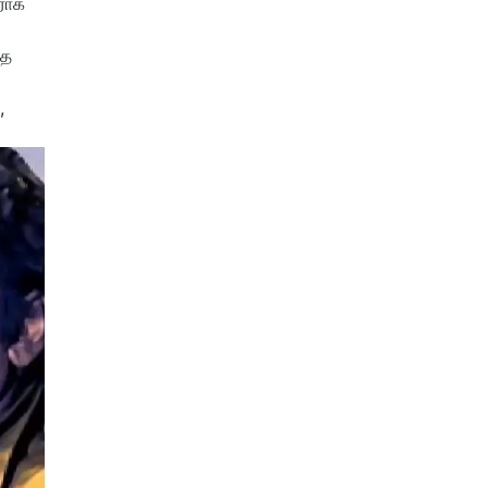
வராக
்த
,