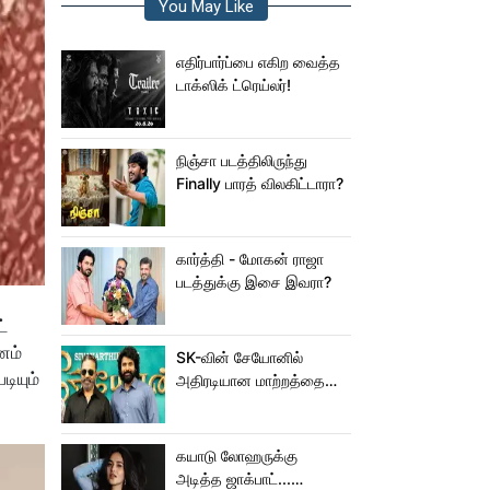
You May Like
எதிர்பார்ப்பை எகிற வைத்த
டாக்ஸிக் ட்ரெய்லர்!
நிஞ்சா படத்திலிருந்து
Finally பாரத் விலகிட்டாரா?
கார்த்தி - மோகன் ராஜா
படத்துக்கு இசை இவரா?
்
னம்
SK-வின் சேயோனில்
ியும்
அதிரடியான மாற்றத்தை
செய்த கமல்!
கயாடு லோஹருக்கு
அடித்த ஜாக்பாட்...