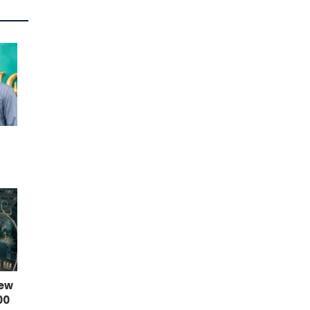
New
00