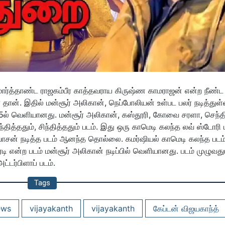
மார்த்தாண்ட ராஜகம்பீர காத்தவராய கிருஷ்ண காமராஜன் என்ற நீண்ட
ன். இதில் மன்சூர் அலிகான், நெப்போலியன் உள்பட பலர் நடித்துள்
1995ல் வெளியானது. மன்சூர் அலிகான், கஸ்தூரி, கோவை சரளா, செந்த
ந்தித்ததும், சிந்தித்ததும் படம். இது ஒரு காமெடி கலந்த லவ் ஸ்டோரி 
ீனிவாசன் நடித்த படம் ஆனந்த தொல்லை. கமர்ஷியல் காமெடி கலந்த படம்
 என்ற படம் மன்சூர் அலிகான் நடிப்பில் வெளியானது. படம் முழுவது
்டர்பிளாப் படம்.
Tags
ews
vijayakanth
vijayakanth
கேப்டன் விஜயகாந்த்