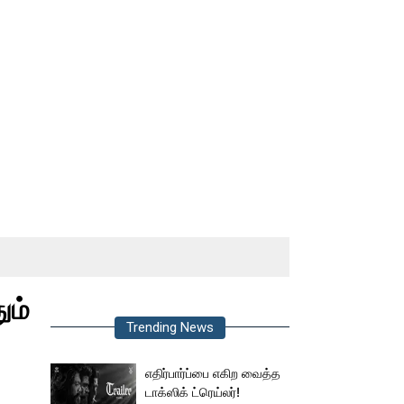
ும்
Trending News
எதிர்பார்ப்பை எகிற வைத்த
டாக்ஸிக் ட்ரெய்லர்!