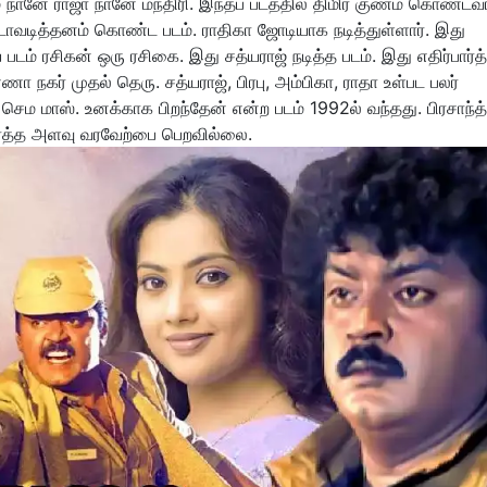
 நானே ராஜா நானே மந்திரி. இந்தப் படத்தில் திமிர் குணம் கொண்ட
 அடாவடித்தனம் கொண்ட படம். ராதிகா ஜோடியாக நடித்துள்ளார். இது
 படம் ரசிகன் ஒரு ரசிகை. இது சத்யராஜ் நடித்த படம். இது எதிர்பார்த
கர் முதல் தெரு. சத்யராஜ், பிரபு, அம்பிகா, ராதா உள்பட பலர்
் செம மாஸ். உனக்காக பிறந்தேன் என்ற படம் 1992ல் வந்தது. பிரசாந்த்
பார்த்த அளவு வரவேற்பை பெறவில்லை.