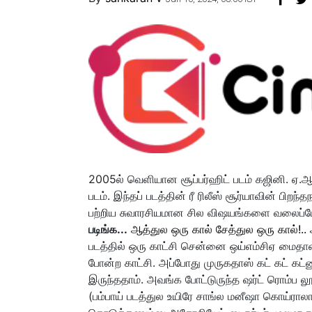
2005ல் வெளியான சூப்பர்ஹிட் படம் கஜினி. ஏ.ஆ
படம். இந்தப் படத்தின் ரீ ரிலீஸ் சூர்யாவின் பிறந
பற்றிய சுவாரசியமான சில விஷயங்களை வலைப்பேச்
படிங்க...
ஆத்துல ஒரு கால் சேத்துல ஒரு கால்!.. அ
படத்தில் ஒரு காட்சி சென்னை ஒய்எம்சிஏ மைதான
போன்ற காட்சி. அப்போது முருகதாஸ் கட் கட் க
இருந்ததாம். அவங்க போட்டுருந்த ஷர்ட் ரொம்ப 
(பம்பாய் படத்துல உயிரே சாங்ல மனீஷா கொய்ராலா