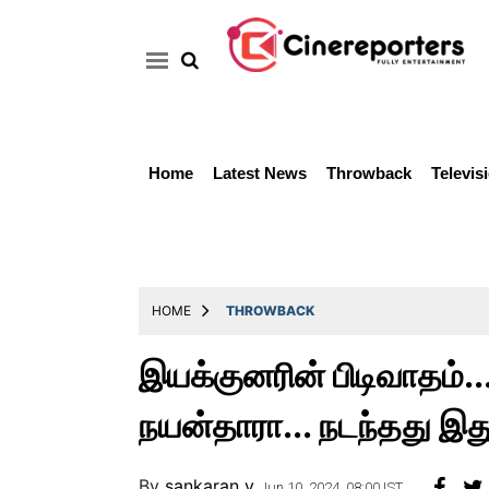
Home
Latest News
Throwback
Televis
Home
Latest
News
Throwback
HOME
THROWBACK
Television
இயக்குனரின் பிடிவாதம்.
Reviews
நயன்தாரா... நடந்தது இத
Photos
Story
By
sankaran v
Jun 10, 2024, 08:00 IST