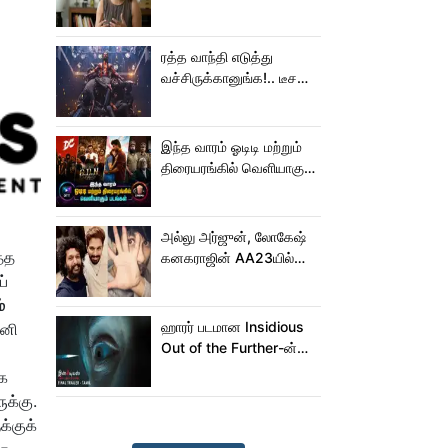
கெனிஷா
ரத்த வாந்தி எடுத்து
வச்சிருக்கானுங்க!.. டீசரை
கூட பார்க்க முடியலையே..
நானியின் ‘பாரடைஸ்’
பிழைக்குமா?
இந்த வாரம் ஓடிடி மற்றும்
திரையரங்கில் வெளியாகும்
படங்கள்
அல்லு அர்ஜுன், லோகேஷ்
்த
கனகராஜின் AA23யில்
இணையும் பாலிவுட் ஹீரோ!
ப்
்
ஹாரர் படமான Insidious
னி
Out of the Further-ன்
மிரட்டலான ட்ரெய்லர்!
ாக
க்கு.
க்குக்