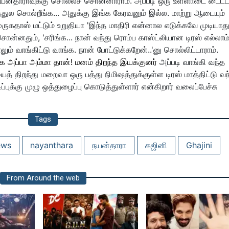
யன்தாராவுக்கு சொல்லச் சொன்னாராம். அப்படி ஒரு உள்ளாடை டைட்
்துல சொல்றீங்க... அதுக்கு இங்க கேரவனும் இல்ல. மாற்று ஆடையும்
ுருகதாஸ் மட்டும் உறுதியா 'இந்த மாதிரி என்னால எடுக்கவே முடியாது
ொன்னதும், 'சரிங்க... நான் வந்து ரொம்ப காஸ்ட்லியான டிரஸ் எல்லாம
ம் வாங்கிட்டு வாங்க. நான் போட்டுக்கறேன்..'னு சொல்லிட்டாராம்.
்க அப்பா அம்மா தான்! மனம் திறந்த இயக்குனர்
அப்படி வாங்கி வந்த
ைத் திறந்து மறைவா ஒரு பத்து நிமிஷத்துக்குள்ள டிரஸ் மாத்திட்டு வந
்புக்கு முழு ஒத்துழைப்பு கொடுத்துள்ளார் என்கிறார் வலைப்பேச்சு
Tags
ews
nayanthara
நயன்தாரா
கஜினி
Ghajini
From Around the web