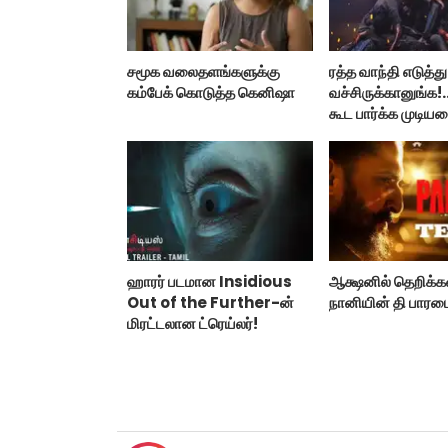
சமூக வலைதளங்களுக்கு
ரத்த வாந்தி எடுத்து
கம்பேக் கொடுத்த கெனிஷா
வச்சிருக்கானுங்க!.
கூட பார்க்க முடிய
நானியின் ‘பாரடைஸ
பிழைக்குமா?
ஹாரர் படமான Insidious
ஆக்ஷனில் தெறிக்க
Out of the Further-ன்
நானியின் தி பாரடைஸ
மிரட்டலான ட்ரெய்லர்!