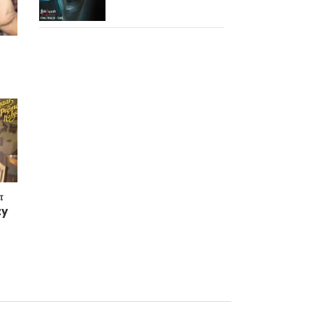
மிரட்டலான ட்ரெய்லர்!
!
ா
zy