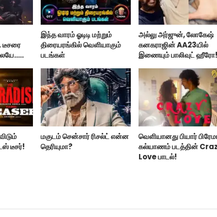
இந்த வாரம் ஓடிடி மற்றும்
அல்லு அர்ஜுன், லோகேஷ்
. டீசரை
திரையரங்கில் வெளியாகும்
கனகராஜின் AA23யில்
லையே..
படங்கள்
இணையும் பாலிவுட் ஹீரோ
்’
விடும்
மகுடம் சென்சார் ரிசல்ட் என்ன
வெளியானது பியார் பிரேம
் டீசர்!
தெரியுமா?
கல்யாணம் படத்தின் Cra
Love பாடல்!