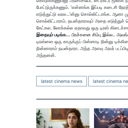
கொடுக்கணும்னு அசோசியேட் டைரக்டர் மூலமா ந
போட்டுருக்கணும். 'என்னங்க இப்படி கடைசி நேரத
எடுத்துட்டு வரல...'ன்னு சொல்லிட்டாங்க. ஆனா ம
சொல்லிட்டாராம். நயன்தாராவும் அதை எடுத்துச் ச
கேட்கல. லோக்கல்ல ஏதாவது ஒரு டிரஸ் கிடைச்சாலு
இதையும் படிங்க...
பிரச்சனை சிம்பு இல்ல.. அவங
டிரஸ்ஸை ஒரு காருக்குப் பின்னாடி நின்னு டிக்கிய
நின்னாராம் நயன்தாரா. அந்த அளவு அவர் படப்பிடிப
அந்தனன்.
latest cinema news
latest cinema n