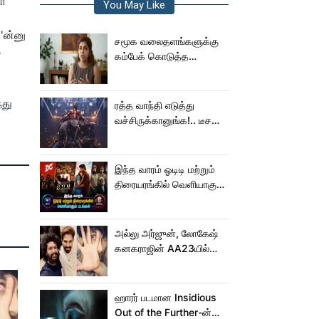
டா
You May Like
'ன்னு
சமூக வலைதளங்களுக்கு
்
கம்பேக் கொடுத்த
கெனிஷா
்து
ரத்த வாந்தி எடுத்து
வச்சிருக்கானுங்க!.. டீசரை
கூட பார்க்க முடியலையே..
நானியின் ‘பாரடைஸ்’
பிழைக்குமா?
இந்த வாரம் ஓடிடி மற்றும்
திரையரங்கில் வெளியாகும்
படங்கள்
அல்லு அர்ஜுன், லோகேஷ்
கனகராஜின் AA23யில்
இணையும் பாலிவுட் ஹீரோ!
ஹாரர் படமான Insidious
Out of the Further-ன்