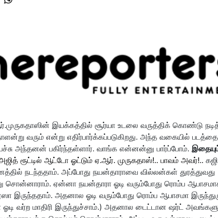
ர்.முருகதாஸின் இயக்கத்தில் சூர்யா உடலை வருத்திக் கொண்டு நடித
்தநாளன்று வரும் என்று எதிர்பார்க்கப்படுகிறது. அந்த வகையில் படத்தை
சு அந்தனன் பகிர்ந்தள்ளார். வாங்க என்னன்னு பார்ப்போம்.
இதையும
ஜித் ரூட்டில் ஆட்டோ ஓட்டும் ஏ.ஆர். முருகதாஸ்!.. பாவம் அவர்!..
கஜி
த்தில் நடந்ததாம். அப்போது நயன்தாராவை வில்லன்கள் துரத்துவது
ட்னு சொன்னாராம். ஏன்னா நயன்தாரா ஓடி வரும்போது ரொம்ப ஆபாசம
லூஸா இருந்ததாம். அதனால ஓடி வரும்போது ரொம்ப ஆபாசமா இருந்துரு
 ஓடி வர்ற மாதிரி இருந்துச்சாம்.) அதனால டைட்டான ஷர்ட் அவங்களு