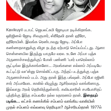
Kavikuyil படாபட் ஜெயலட்சுமி ஜோடியா நடிக்கிறாங்க.
ஒரிஜினல் ஜோடி சிவகுமார், ஸ்ரீதேவி தான் ஹீரோ,
ஹீரோயின். இவங்க ரெண்டாவது ஜோடி. அப்போ
கண்ணதாசனுக்கு விழா நடத்த ஏற்பாடு செய்யப்பட்டது. ஆனா
சென்னையில இருந்து யாருமே வரல. உடனே அப்பா பஞ்சு
அருணாச்சலத்துக்குப் போன் பண்ணி 'யார் யாரெல்லாம்
சூட்டிங்ல இருக்காங்களோ... அவங்களை எல்லாம் அப்படியே
கூட்டிட்டு வா'ன்னு சொல்லிட்டாரு. அந்தப் படத்துக்கு பஞ்சு
அருணாச்சலம் படம். அது தான் இந்த பங்ஷன். அப்போ ரஜினி
சார் அப்பாவோட காலில் விழுந்து ஆசிர்வாதம் வாங்கினாரு.
இவ்வாறு அவர் தெரிவித்துள்ளார். கவியரசரின் சமயோசிதப்
புத்திக்கு இந்த சம்பவமே நல்ல உதாரணம் தான்.
இதையும்
படிங்க...
லட்சக் கணக்கில் சம்பளம் வாங்கிய வாலியின்
முதல் சம்பளம் எவ்வளவு தெரியுமா? ஆச்சரியம்தான்
1977ல்