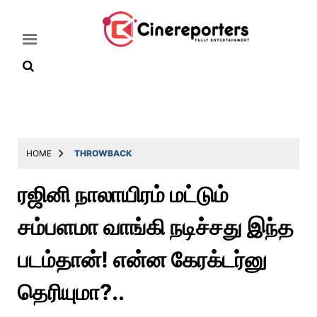
Home
Latest
HOME
THROWBACK
News
ரஜினி நாலாயிரம் மட்டும்
Throwback
சம்பளமா வாங்கி நடிச்சது இந்த
Television
Reviews
படம்தான்! என்ன கேரக்டர்னு
Photos
தெரியுமா?..
Story