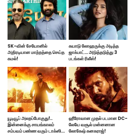
SK-வின் சேயோனில்
கயாடு லோஹருக்கு அடித்த
அதிரடியான மாற்றத்தை செய்த
ஜாக்பாட்... அடுத்தடுத்து 3
கமல்!
படங்கள் ரிலீஸ்!
யூடியூப் அலறப்போகுது!..
ஹீரோவான முதல் படமான DC-
இன்னைக்கு சாயங்காலம்
லேயே வசூல் மன்னனான
சம்பவம் பண்ண வரும் டாக்ஸிக்
லோகேஷ் கனகராஜ்!