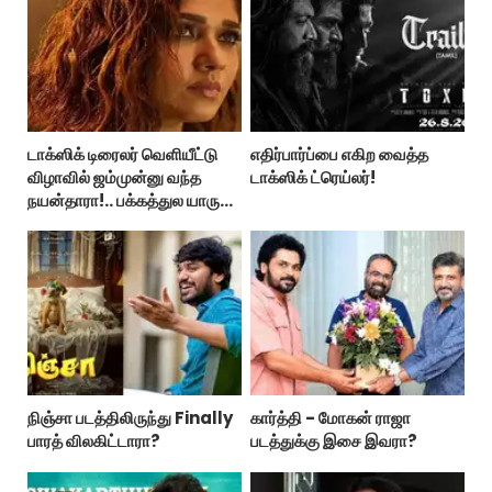
டாக்ஸிக் டிரைலர் வெளியீட்டு
எதிர்பார்ப்பை எகிற வைத்த
விழாவில் ஜம்முன்னு வந்த
டாக்ஸிக் ட்ரெய்லர்!
நயன்தாரா!.. பக்கத்துல யாரு
பாருங்க!..
நிஞ்சா படத்திலிருந்து Finally
கார்த்தி - மோகன் ராஜா
பாரத் விலகிட்டாரா?
படத்துக்கு இசை இவரா?