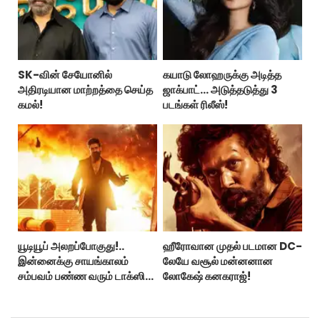
SK-வின் சேயோனில்
கயாடு லோஹருக்கு அடித்த
அதிரடியான மாற்றத்தை செய்த
ஜாக்பாட்... அடுத்தடுத்து 3
கமல்!
படங்கள் ரிலீஸ்!
யூடியூப் அலறப்போகுது!..
ஹீரோவான முதல் படமான DC-
இன்னைக்கு சாயங்காலம்
லேயே வசூல் மன்னனான
சம்பவம் பண்ண வரும் டாக்ஸிக்
லோகேஷ் கனகராஜ்!
டிரைலர்!..