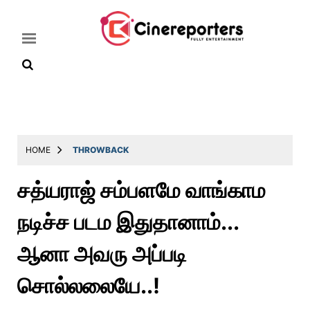
Home
Latest
HOME
THROWBACK
News
சத்யராஜ் சம்பளமே வாங்காம
Throwback
நடிச்ச படம இதுதானாம்...
Television
Reviews
ஆனா அவரு அப்படி
Photos
சொல்லலையே..!
Story