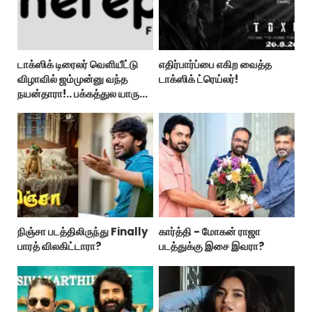
டாக்ஸிக் டிரைலர் வெளியீட்டு
எதிர்பார்ப்பை எகிற வைத்த
விழாவில் ஜம்முன்னு வந்த
டாக்ஸிக் ட்ரெய்லர்!
நயன்தாரா!.. பக்கத்துல யாரு
பாருங்க!..
நிஞ்சா படத்திலிருந்து Finally
கார்த்தி - மோகன் ராஜா
பாரத் விலகிட்டாரா?
படத்துக்கு இசை இவரா?