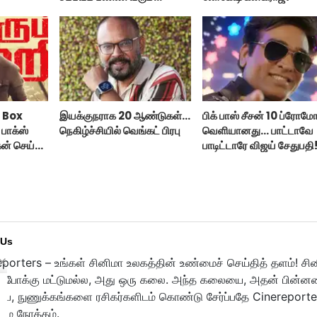
டாக்ஸிக் டிரைலர்!..
 Box
இயக்குநராக 20 ஆண்டுகள்...
பிக் பாஸ் சீசன் 10 ப்ரோம
பாக்ஸ்
நெகிழ்ச்சியில் வெங்கட் பிரபு
வெளியானது... பாட்டாவே
ன் செய்த
பாடிட்டாரே விஜய் சேதுபதி
 Us
porters – உங்கள் சினிமா உலகத்தின் உண்மைச் செய்தித் தளம்! சி
ுபோக்கு மட்டுமல்ல, அது ஒரு கலை. அந்த கலையை, அதன் பின்னணி
பை, நுணுக்கங்களை ரசிகர்களிடம் கொண்டு சேர்ப்பதே Cinereporte
மை நோக்கம்.