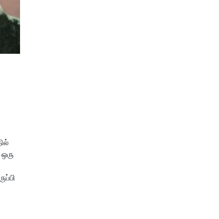
.
ில்
 ஒரு
ுப்பி