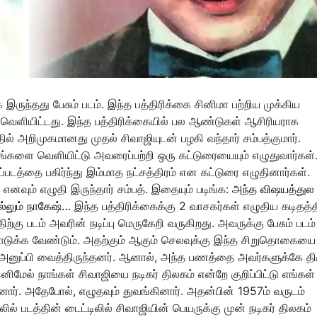
இருந்தது பேசும் படம். இந்த பத்திரிக்கை சினிமா பற்றிய முக்கிய
ை வெளியிட்டது. இந்த பத்திரிக்கையில் பல ஆண்டுகள் ஆசிரியராக
த்தில் அறிமுகமானது முதல் சிவாஜியுடன் பழகி வந்தார் சம்பத்குமார்.
டங்களை வெளியிட்டு அவரைப்பற்றி ஒரு கட்டுரையையும் எழுதுவார்கள்
்படத்தை பகிர்ந்து இம்மாத நட்சத்திரம் என கட்டுரை எழுதினார்கள்.
னவும் எழுதி இருந்தார் சம்பத். இதையும் படிங்க:
அந்த விஷயத்துல
ொல்லும் நாகேஷ்…
இந்த பத்திரிக்கைக்கு 2 வாசகர்கள் எழுதிய கடிதத்த
்கு படம் அவரின் நடிப்பு மெருகேறி வருகிறது. அவருக்கு பேசும் படம்
 கொடுக்க வேண்டும். அதற்கும் ஆகும் செலவுக்கு இந்த சிறுதொகையை
 அனுப்பி வைத்திருந்தனர். ஆனால், அந்த பணத்தை அவர்களுக்கே திர
இனிமேல் நாங்கள் சிவாஜியை நடிகர் திலகம் என்றே குறிப்பிட்டு எங்கள்
ினார். அதேபோல், எழுதவும் துவங்கினார். அதன்பின் 1957ம் வருடம்
் படத்தின் டைட்டிலில் சிவாஜியின் பெயருக்கு முன் நடிகர் திலகம்