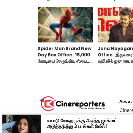
Spider Man Brand New
Jana Nayagan
Day Box Office : 15,000
Office : இதுவரை 
கோடியை நெருங்கிய ஸ்பைடர்
ஆபிஸில் ஜன நாயக
மேன் பிராண்ட் நியூ டே!
வசூல்?
About
Cinere
பொழுத
உழைப்
முதன்