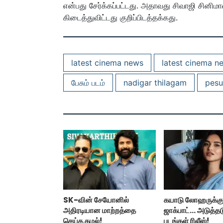
என்பது சேர்க்கப்பட்டது. அதாவது சிவாஜி சினிம
கிடைத்துவிட்டது குறிப்பிடத்தக்கது.
latest cinema news
latest cinema n
பேசும் படம்
nadigar thilagam
pes
SK-வின் சேயோனில்
கயாடு லோஹருக்கு
அதிரடியான மாற்றத்தை
ஜாக்பாட்... அடுத்தட
செய்த கமல்!
படங்கள் ரிலீஸ்!