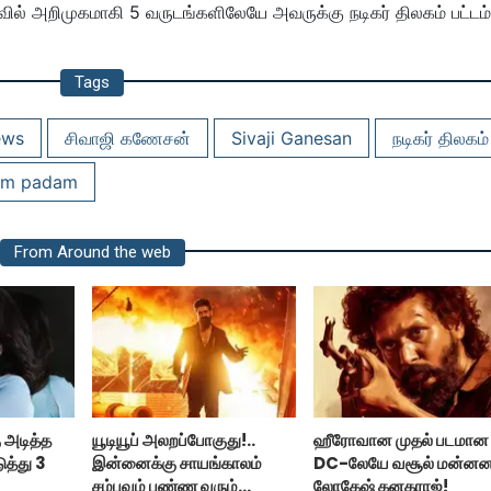
ாவில் அறிமுகமாகி 5 வருடங்களிலேயே அவருக்கு நடிகர் திலகம் பட்டம்
Tags
ews
சிவாஜி கணேசன்
Sivaji Ganesan
நடிகர் திலகம்
um padam
From Around the web
 அடித்த
யூடியூப் அலறப்போகுது!..
ஹீரோவான முதல் படமான
ுத்து 3
இன்னைக்கு சாயங்காலம்
DC-லேயே வசூல் மன்ன
சம்பவம் பண்ண வரும்
லோகேஷ் கனகராஜ்!