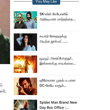
You May Like
SK-வின் சேயோனில்
அதிரடியான மாற்றத்தை
செய்த கமல்!
கயாடு லோஹருக்கு
அடித்த ஜாக்பாட்...
அடுத்தடுத்து 3 படங்கள்
ரிலீஸ்!
யூடியூப் அலறப்போகுது!..
இன்னைக்கு சாயங்காலம்
சம்பவம் பண்ண வரும்
டாக்ஸிக் டிரைலர்!..
ஹீரோவான முதல் படமான
ம்
DC-லேயே வசூல்
வர்,
மன்னனான லோகேஷ்
கனகராஜ்!
Spider Man Brand New
Day Box Office :