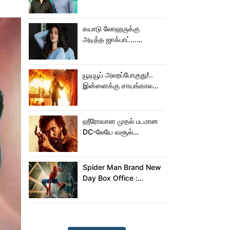
செய்த கமல்!
கயாடு லோஹருக்கு
அடித்த ஜாக்பாட்...
அடுத்தடுத்து 3 படங்கள்
ரிலீஸ்!
யூடியூப் அலறப்போகுது!..
இன்னைக்கு சாயங்காலம்
சம்பவம் பண்ண வரும்
டாக்ஸிக் டிரைலர்!..
ஹீரோவான முதல் படமான
DC-லேயே வசூல்
மன்னனான லோகேஷ்
கனகராஜ்!
Spider Man Brand New
Day Box Office :
15,000 கோடியை
நெருங்கிய ஸ்பைடர் மேன்
பிராண்ட் நியூ டே!