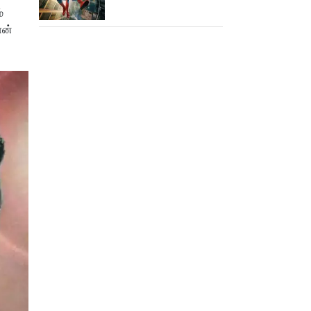
15,000 கோடியை
்
நெருங்கிய ஸ்பைடர் மேன்
ான்
பிராண்ட் நியூ டே!