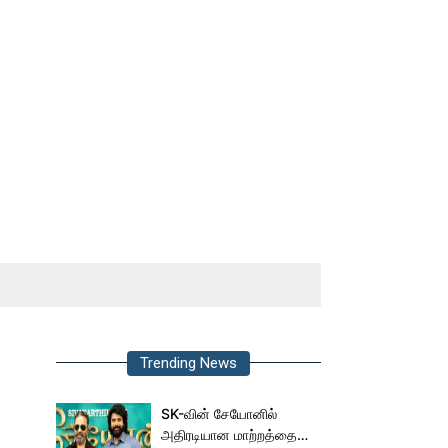
Trending News
SK-வின் சேயோனில்
அதிரடியான மாற்றத்தை