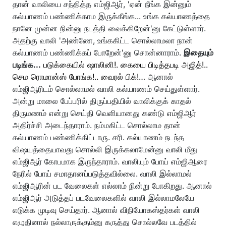
தான் வாலியை சந்தித்த எம்ஜிஆர், 'ஏன் நீங்க இன்னும்
கல்யாணம் பண்ணிக்காம இருக்கீங்க... உங்க கல்யாணத்தை
நானே முன்ன நின்னு நடத்தி வைக்கிறேன்'னு கேட்டுள்ளார்.
அதற்கு வாலி 'அண்ணே, உங்ககிட்ட சொல்லாமலா நான்
கல்யாணம் பண்ணிக்கப் போறேன்'னு சொன்னாராம்.
இதையும்
படிங்க...
படுக்கையில் ஷாலினி!. கையை பிடித்தபடி அஜித்!..
செம ரொமான்ஸ் போங்க!.. வைரல் பிக்!…
ஆனால்
எம்ஜிஆரிடம் சொல்லாமல் வாலி கல்யாணம் செய்துள்ளார்.
அன்று மாலை பேப்பரில் திருப்பதியில் வாலிக்குக் காதல்
திருமணம் என்று செய்தி வெளியானது கண்டு எம்ஜிஆர்
அதிர்ச்சி அடைந்தாராம். நம்மகிட்ட சொல்லாம தான்
கல்யாணம் பண்ணிக்கிட்டாரு. சரி. கல்யாணம் நடந்த
விஷயத்தையாவது சொல்லி இருக்கலாமேன்னு வாலி மீது
எம்ஜிஆர் கோபமாக இருந்தாராம். வாலியும் போய் எம்ஜிஆரை
நேரில் போய் சமாதானப்படுத்தவில்லை. வாலி இல்லாமல்
எம்ஜிஆரின் பட வேலைகள் எல்லாம் நின்று போகிறது. ஆனால்
எம்ஜிஆர் அடுத்தப் படவேலைகளில் வாலி இல்லாமலேயே
எடுக்க முடிவு செய்தார். ஆனால் விநியோகஸ்தர்கள் வாலி
எழுதினால் நல்லாருக்கும்னு கருத்து சொல்லவே படத்தில்