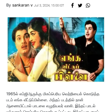
By
sankaran v
Jul 3, 2024, 15:00 IST
1965ல் எம்ஜிஆருக்கு மிகப்பெரிய வெற்றியைக் கொடுத்த
படம் எங்க வீட்டுப்பிள்ளை. அந்தப் படத்தில் நான்
ஆணையிட்டால் பாடலை எழுதியவர் வாலி. இந்தப் பாடல்
மக்களால் ரொம்பவே கொண்டாடப்பட்டது. இந்தப் பாடலைப்