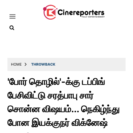
Home
Latest
HOME
THROWBACK
News
'போர் தொழில்'-க்கு டப்பிங்
Throwback
பேசிவிட்டு சரத்பாபு சார்
Television
Reviews
சொன்ன விஷயம்... நெகிழ்ந்து
Photos
போன இயக்குநர் விக்னேஷ்
Story