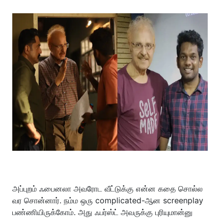
அப்புறம் ஃபைனலா அவரோட வீட்டுக்கு என்ன கதை சொல்ல
வர சொன்னார். நம்ம ஒரு complicated-ஆன screenplay
பண்ணியிருக்கோம். அது ஃபர்ஸ்ட் அவருக்கு புரியுமான்னு