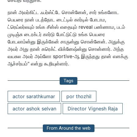
செய்தி வந்துச்சு.
நான் அவர்கிட்ட ஃபர்ஸ்ட்டே சொன்னேன், சார் உங்களோட
பெயரை நான் படத்தோட டைட்டில் கார்டில் போடாம,
ட்ரெய்லர்லயும் உங்க சீன்ஸ் எதையும் reveal பண்ணாம, படம்
முடிஞ்சு டைரக்டர் கார்டு போட்டுட்டு உங்க பெயரை
போடலாம்ன்னு இருக்கேன் சாருன்னு சொன்னேன். அதுக்கு
அவர் அது தான் கரெக்ட் விக்னேஷ்ன்னு சொன்னார். அந்த
வயசுல அவர் அவ்ளோ sportive-ஆ இருந்தது தான் எனக்கு
ஆச்சர்யம்" என்று கூறியுள்ளார்.
Tags
actor sarathkumar
por thozhil
actor ashok selvan
Director Vignesh Raja
From Around the web