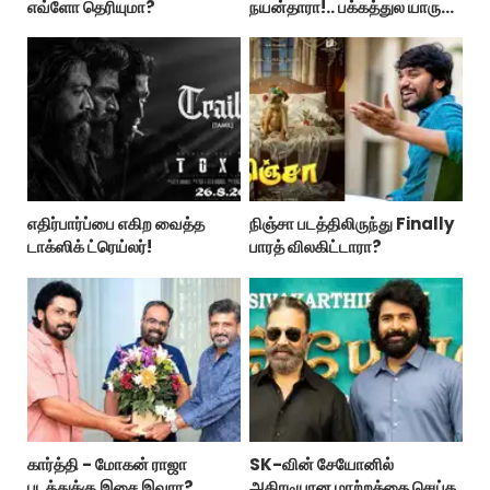
எவ்ளோ தெரியுமா?
நயன்தாரா!.. பக்கத்துல யாரு
பாருங்க!..
எதிர்பார்ப்பை எகிற வைத்த
நிஞ்சா படத்திலிருந்து Finally
டாக்ஸிக் ட்ரெய்லர்!
பாரத் விலகிட்டாரா?
கார்த்தி - மோகன் ராஜா
SK-வின் சேயோனில்
படத்துக்கு இசை இவரா?
அதிரடியான மாற்றத்தை செய்த