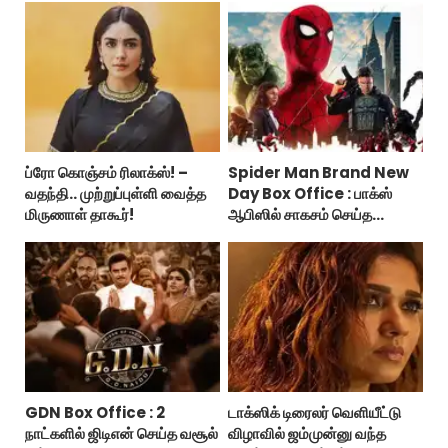
ப்ரோ கொஞ்சம் ரிலாக்ஸ்! –
Spider Man Brand New
வதந்தி.. முற்றுப்புள்ளி வைத்த
Day Box Office : பாக்ஸ்
மிருணாள் தாகூர்!
ஆபிஸில் சாகசம் செய்த
ஸ்பைடர் மேன் பிராண்ட் நியூ டே!
GDN Box Office : 2
டாக்ஸிக் டிரைலர் வெளியீட்டு
நாட்களில் ஜிடிஎன் செய்த வசூல்
விழாவில் ஜம்முன்னு வந்த