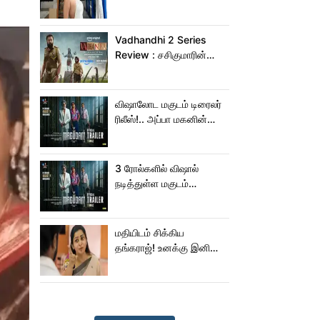
கொடுத்துருக்காரு!..
கவர்ச்சியின் உச்சம்!..
Vadhandhi 2 Series
Review : சசிகுமாரின்
வதந்தி 2 வெப் சீரிஸ் எப்படி
இருக்கு?... ட்விட்டர்
விமர்சனம்!
விஷாலோட மகுடம் டிரைலர்
ரிலீஸ்!.. அப்பா மகனின்
ஆக்‌ஷன், காமெடி
அட்டகாசம்!..
3 ரோல்களில் விஷால்
நடித்துள்ள மகுடம்
ட்ரெய்லர்!
மதியிடம் சிக்கிய
தங்கராஜ்! உனக்கு இனிமே
சங்குதான் மகனே!