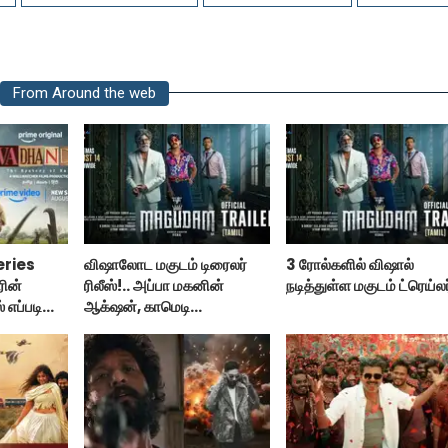
From Around the web
eries
விஷாலோட மகுடம் டிரைலர்
3 ரோல்களில் விஷால்
ரின்
ரிலீஸ்!.. அப்பா மகனின்
நடித்துள்ள மகுடம் ட்ரெய்லர
் எப்படி
ஆக்‌ஷன், காமெடி
்
அட்டகாசம்!..