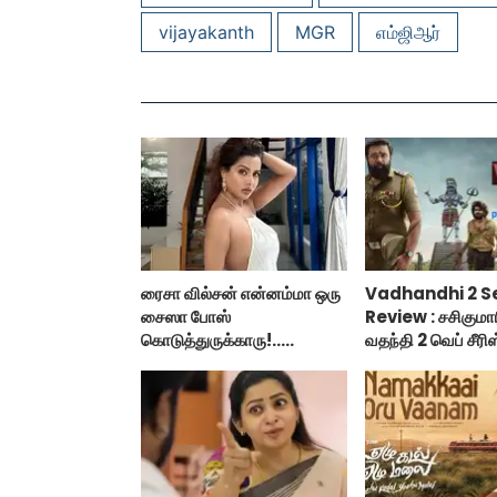
vijayakanth
MGR
எம்ஜிஆர்
ரைசா வில்சன் என்னம்மா ஒரு
Vadhandhi 2 S
சைஸா போஸ்
Review : சசிகுமா
கொடுத்துருக்காரு!..
வதந்தி 2 வெப் சீரிஸ
கவர்ச்சியின் உச்சம்!..
இருக்கு?... ட்விட்டர
விமர்சனம்!