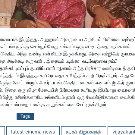
காரணமாக இருந்தது. அதுதான் அவருடைய அரசியல் பின்னடைவுக்கும
ூட்டங்களுக்கு செல்லும்போது எல்லாம் ஒரு விஷயத்தை மறக்காமல்
ன்படுத்திய அந்த வண்டி என்னிடம் இருக்கிறது. அதை எம்ஜிஆர் ஞாபக
 அடிக்கடி கூறுவார் . இதையும் படிங்க:
வடிவேலுவை நம்பி
்க! புலம்பும் தயாரிப்பாளர்
ஆனால் அந்த பிரச்சார வண்டியைத் தவி
த்திடம் இருந்ததாக பிரேமலதா சமீபத்தில் கூறியிருக்கிறார். அது வ
திருந்த கோட் மற்றும் அவர் பயன்படுத்திய டைகள் என எம்.ஜி.ஆர் ஞ
ம். இதை ஒரு விழா மேடையில் பிரேமலதா கூறியது இப்போது வைரலாக
்பித்து ரசிகர்களாகிய உங்களிடம் நான் ஒரு வேண்டுகோளை வைக்கி
தினார் என்பதை எனக்கு கூறுங்கள் என கேட்டிருக்கிறார்.
Tags
latest cinema news
நடிகர் விஜயகாந்த்
vijayakan