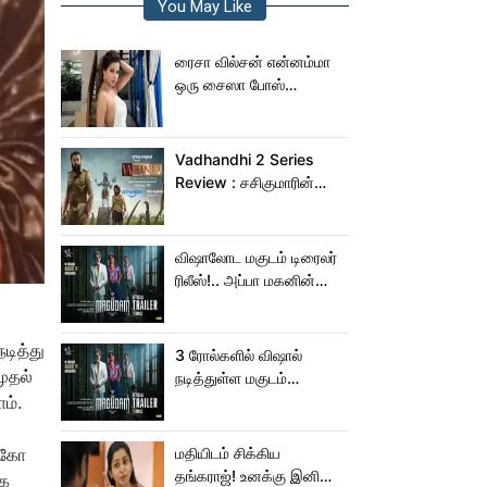
You May Like
ரைசா வில்சன் என்னம்மா
ஒரு சைஸா போஸ்
கொடுத்துருக்காரு!..
கவர்ச்சியின் உச்சம்!..
Vadhandhi 2 Series
Review : சசிகுமாரின்
வதந்தி 2 வெப் சீரிஸ் எப்படி
இருக்கு?... ட்விட்டர்
விமர்சனம்!
விஷாலோட மகுடம் டிரைலர்
ரிலீஸ்!.. அப்பா மகனின்
ஆக்‌ஷன், காமெடி
அட்டகாசம்!..
டித்து
3 ரோல்களில் விஷால்
முதல்
நடித்துள்ள மகுடம்
ம்.
ட்ரெய்லர்!
ற்கோ
மதியிடம் சிக்கிய
தங்கராஜ்! உனக்கு இனிமே
ாக