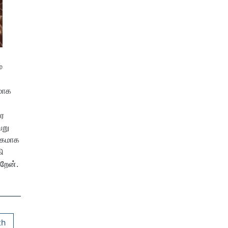
்
மாக
ர
ேறு
ாபகமாக
ி
றேன்.
th