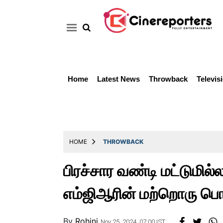
Home
Latest News
Throwback
Televis
Home
Latest
News
Throwback
HOME
THROWBACK
Television
பிரச்சார வண்டி மட்டுமில்
Reviews
எம்ஜிஆரின் மற்றொரு பொ
Photos
Story
By
Rohini
Nov 25, 2024, 07:00 IST