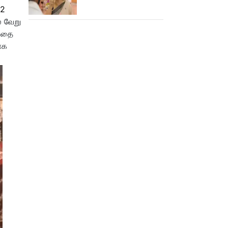
சங்குதான் மகனே!
 2
் வேறு
்பதை
ாக