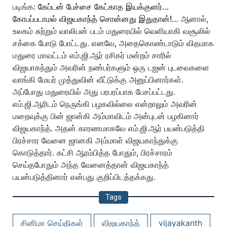
படிங்க:
கேப்டன் பேச்சை கேட்காத இயக்குனர்…
கோபப்படாமல் விஜயகாந்த் சொன்னது இதுதான்!…
ஆனால்,
உலகம் சுற்றும் வாலிபன் படம் மதுரையில் வெளியாகி வசூலில்
சக்கை போடு போட்டது. எனவே, அதைகொண்டாடும் விதமாக
மதுரை மாவட்டம் எம்.ஜி.ஆர் ரசிகர் மன்றம் சாரில்
விஜயாகந்தும் அவரின் நண்பர்களும் ஒரு டஜன் புடவைகளை
வாங்கி மேயர் முத்துவின் வீட்டுக்கு அனுப்பினார்கள்.
அப்போது மதுரையில் அது பரபரப்பாக பேசப்பட்டது.
எம்.ஜி.ஆரிடம் நெருங்கி பழகவில்லை என்றாலும் அவரின்
மறைவுக்கு பின் ஜான்கி அம்மாவிடம் அன்புடன் பழகினார்
விஜயகாந்த். அதன் காரணமாகவே எம்.ஜி.ஆர் பயன்படுத்தி
பிரச்சார வேனை ஜானகி அம்மாள் விஜயகாந்துக்கு
கொடுத்தார். கட்சி ஆரம்பித்த போதும், பிரச்சாரம்
செய்தபோதும் அந்த வேனைத்தான் விஜயகாந்த்
பயன்படுத்தினார் என்பது குறிப்பிடத்தக்கது.
Tags
சினிமா செய்திகள்
விஜயகாந்த்
vijayakanth