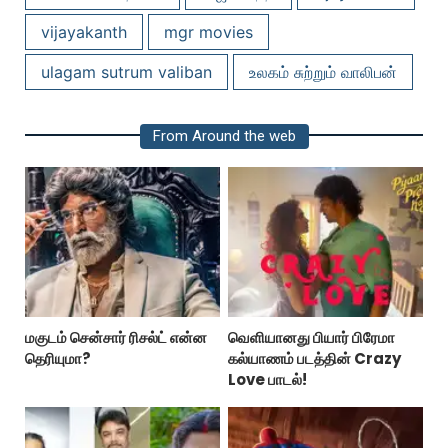
vijayakanth
mgr movies
ulagam sutrum valiban
உலகம் சுற்றும் வாலிபன்
From Around the web
மகுடம் சென்சார் ரிசல்ட் என்ன
வெளியானது பியார் பிரேமா
தெரியுமா?
கல்யாணம் படத்தின் Crazy
Love பாடல்!