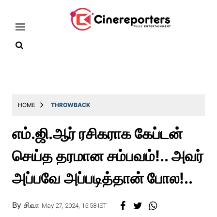
Home
Latest
HOME
THROWBACK
News
எம்.ஜி.ஆர் ரசிகராக கேப்டன்
Throwback
செய்த தரமான சம்பவம்!.. அவர்
Television
Reviews
அப்பவே அப்படித்தான் போல!..
Photos
By
சிவா
Story
May 27, 2024, 15:58 IST