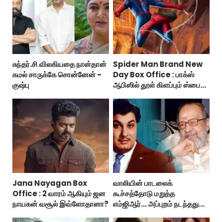
சுந்தர்.சி விலகியதை நான்தான்
Spider Man Brand New
கமல் சாருக்கே சொன்னேன் -
Day Box Office : பாக்ஸ்
குஷ்பு
ஆபிஸில் தூள் கிளப்பும் ஸ்பைடர்
மேன் பிராண்ட் நியூ டே!
Jana Nayagan Box
வாலியின் பாடலைக்
Office : 2 வாரம் ஆகியும் ஜன
கூச்சத்தோடு மறுத்த
நாயகன் வசூல் இவ்ளோதானா?
எம்ஜிஆர்... அப்புறம் நடந்தது
இதுதான்!