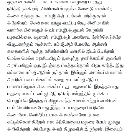
ஒருவன் உள்ளிட்ட பல படங்களை பலமுறை பார்த்து
ரசித்திருக்கிறார். சினிமாவில் நடிக்க வேண்டும் என்கிற
ஆசை வந்தது கூட எம்.ஜி.ஆர் படங்கள் பார்த்துதான்.
அதேநேரம், சென்னை வந்து வாய்ப்பு தேடி சினிமாவில்
வளர்ந்த பின்னரும் அவர் எம்.ஜி.ஆருடன் நெருங்கி
பழகவில்லை. ஆனால், எம்.ஜி.ஆர் பாணியை தேர்ந்தெடுத்தே
விஜயகாந்தும் நடித்தார். எம்.ஜி.ஆர் போலவே ஆக்சன்
கதைகளில் நடித்து ரசிகர்களின் மனதில் இடம் பிடித்தார்.
மெல்ல மெல்ல அரசியலிலும் நுழைந்து தனிக்காட்சி துவங்கி
அரசியலிலும் ஒரு இடத்தை பிடித்தவர்தான் விஜயகாந்த். இது
எல்லாமே எம்.ஜி.ஆரின் ரூட்தான். இன்னும் சொல்லப்போனால்
அவரின் பல படங்களின் கதை கூட எம்.ஜி.ஆர் பட
பாணியில்தான் அமைக்கப்பட்டது. மதுரையில் இருந்தபோது
மதுரை மாவட்ட எம்.ஜி.ஆர் ரசிகர் மன்றத்தில் முக்கிய
பொறுப்பில் இருந்தார் விஜயகாந்த். உலகம் சுற்றும் வாலிபன்
படம் வெளியானபோது இந்த படம் மதுரையில் ரிலீஸ்
ஆனாலோ, வெற்றிப்படமாக அமைந்தாலோ புடவை
கட்டிக்கொள்கிறேன் என அப்போதைய மதுரை மேயர் முத்து
அறிவித்தார். அப்போது அவர் திமுகவில் இருந்தார். இதையும்