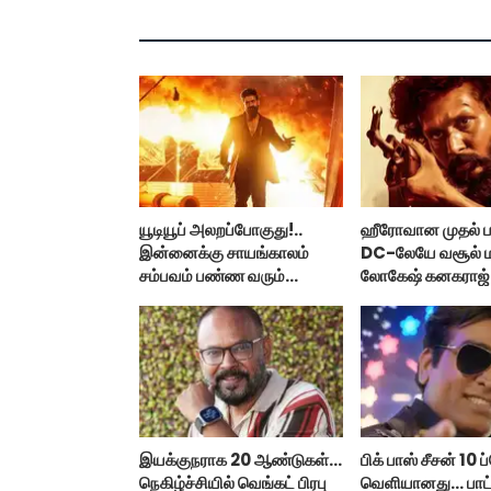
யூடியூப் அலறப்போகுது!..
ஹீரோவான முதல் 
இன்னைக்கு சாயங்காலம்
DC-லேயே வசூல்
சம்பவம் பண்ண வரும்
லோகேஷ் கனகராஜ்
டாக்ஸிக் டிரைலர்!..
இயக்குநராக 20 ஆண்டுகள்...
பிக் பாஸ் சீசன் 10
நெகிழ்ச்சியில் வெங்கட் பிரபு
வெளியானது... பா