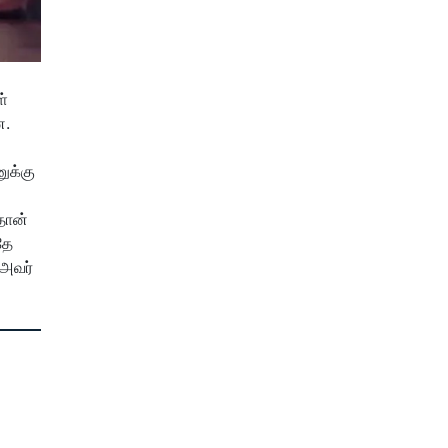
ள்
ன.
ுக்கு
தான்
ே
 அவர்