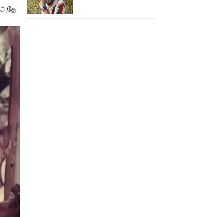
நெகிழ்ச்சியில் வெங்கட்
. அதே
பிரபு