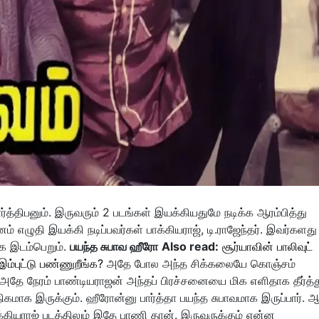
ார்த்திபனும். இருவரும் 2 படங்கள் இயக்கியதுமே நடிக்க ஆரம்பித்து
எழுதி இயக்கி நடிப்பவர்கள் பாக்கியராஜ், டி.ராஜேந்தர். இவர்களது
ாக இடம்பெறும்.
பயந்த சுபாவ ஹீரோ
Also read:
சூர்யாவின் பாலிவுட்
்புட்டு பண்ணுறீங்க?
அதே போல அந்த சிக்கலையே கொஞ்சம்
. அதே நேரம் பாண்டியராஜன் அந்தப் பிரச்சனையை மிக எளிதாக தீர்த்த
திகமாக இருக்கும். ஹீரோன்னு பார்த்தா பயந்த சுபாவமாக இருப்பார்.
்கியராஜ் படத்திலும் இதே பாணி தான். இருவருக்கும் என்ன