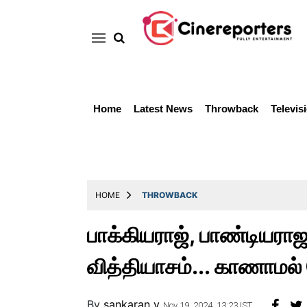
Home
Latest News
Throwback
Televis
Home
Latest
News
Throwback
HOME
THROWBACK
Television
பாக்கியராஜ், பாண்டியரா
Reviews
வித்தியாசம்... காணாமல
Photos
Story
By
sankaran v
Nov 19, 2024, 13:23 IST