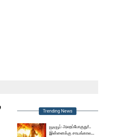
ு
Trending News
யூடியூப் அலறப்போகுது!..
இன்னைக்கு சாயங்காலம்