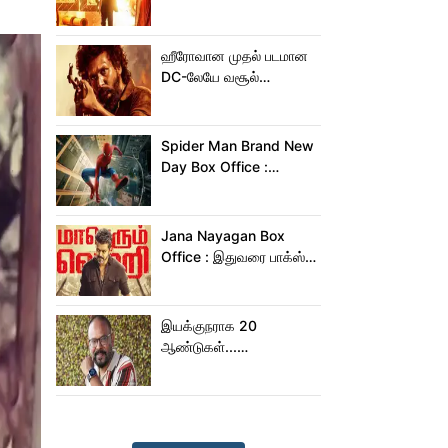
சம்பவம் பண்ண வரும்
டாக்ஸிக் டிரைலர்!..
ஹீரோவான முதல் படமான
DC-லேயே வசூல்
மன்னனான லோகேஷ்
கனகராஜ்!
Spider Man Brand New
Day Box Office :
15,000 கோடியை
நெருங்கிய ஸ்பைடர் மேன்
பிராண்ட் நியூ டே!
Jana Nayagan Box
Office : இதுவரை பாக்ஸ்
ஆபிஸில் ஜன நாயகன்
செய்த வசூல்?
இயக்குநராக 20
ஆண்டுகள்...
நெகிழ்ச்சியில் வெங்கட்
பிரபு