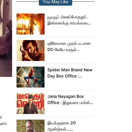
You May Like
யூடியூப் அலறப்போகுது!..
இன்னைக்கு சாயங்காலம்
சம்பவம் பண்ண வரும்
டாக்ஸிக் டிரைலர்!..
ஹீரோவான முதல் படமான
DC-லேயே வசூல்
மன்னனான லோகேஷ்
கனகராஜ்!
Spider Man Brand New
Day Box Office :
15,000 கோடியை
நெருங்கிய ஸ்பைடர் மேன்
பிராண்ட் நியூ டே!
Jana Nayagan Box
Office : இதுவரை பாக்ஸ்
ஆபிஸில் ஜன நாயகன்
செய்த வசூல்?
ு
 ஆனா
இயக்குநராக 20
ஆண்டுகள்...