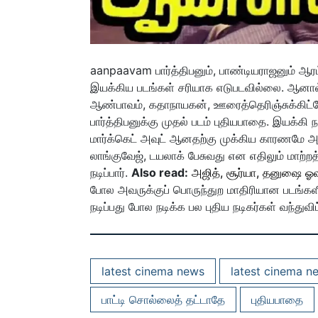
aanpaavam பார்த்திபனும், பாண்டியராஜனும் ஆரம்
இயக்கிய படங்கள் சரியாக எடுபடவில்லை. ஆனால்
ஆண்பாவம், கதாநாயகன், ஊரைத்தெரிஞ்சுக்கிட்ட
பார்த்திபனுக்கு முதல் படம் புதியபாதை. இயக்கி ந
மார்க்கெட் அவுட் ஆனதற்கு முக்கிய காரணமே அவ
லாங்குவேஜ், டயலாக் பேசுவது என எதிலும் மாற்ற
நடிப்பார்.
Also read:
அஜித், சூர்யா, தனுஷை ஓவ
போல அவருக்குப் பொருந்துற மாதிரியான படங்களி
நடிப்பது போல நடிக்க பல புதிய நடிகர்கள் வந்துவ
latest cinema news
latest cinema n
பாட்டி சொல்லைத் தட்டாதே
புதியபாதை