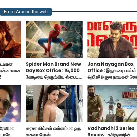
From Around the web
படமான
Spider Man Brand New
Jana Nayagan Box
 மன்னனான
Day Box Office : 15,000
Office : இதுவரை பாக்ஸ்
!
கோடியை நெருங்கிய ஸ்பைடர்
ஆபிஸில் ஜன நாயகன் செ
மேன் பிராண்ட் நியூ டே!
வசூல்?
 ப்ரோமோ
ரைசா வில்சன் என்னம்மா ஒரு
Vadhandhi 2 Series
ட்டாவே
சைஸா போஸ்
Review : சசிகுமாரின்