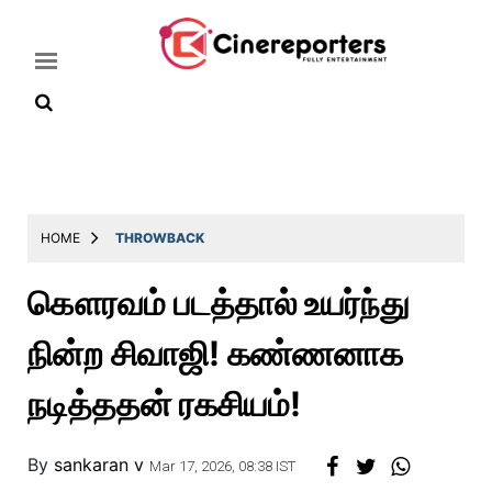
Home
Latest
HOME
THROWBACK
News
கௌரவம் படத்தால் உயர்ந்து
Throwback
நின்ற சிவாஜி! கண்ணனாக
Television
Reviews
நடித்ததன் ரகசியம்!
Photos
By
sankaran v
Story
Mar 17, 2026, 08:38 IST