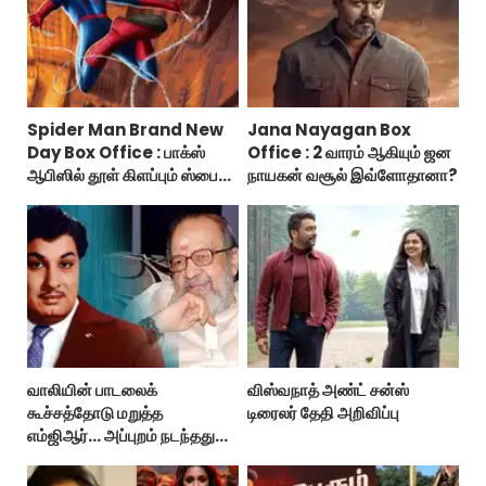
Spider Man Brand New
Jana Nayagan Box
Day Box Office : பாக்ஸ்
Office : 2 வாரம் ஆகியும் ஜன
ஆபிஸில் தூள் கிளப்பும் ஸ்பைடர்
நாயகன் வசூல் இவ்ளோதானா?
மேன் பிராண்ட் நியூ டே!
வாலியின் பாடலைக்
விஸ்வநாத் அண்ட் சன்ஸ்
கூச்சத்தோடு மறுத்த
டிரைலர் தேதி அறிவிப்பு
எம்ஜிஆர்... அப்புறம் நடந்தது
இதுதான்!