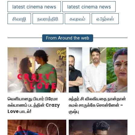
latest cinema news
latest cinema news
சிவாஜி
நவராத்திரி
கவுரவம்
ஏஆர்எஸ்
From Around the web
வெளியானது பியார் பிரேமா
சுந்தர்.சி விலகியதை நான்தான்
கல்யாணம் படத்தின் Crazy
கமல் சாருக்கே சொன்னேன் -
Love பாடல்!
குஷ்பு