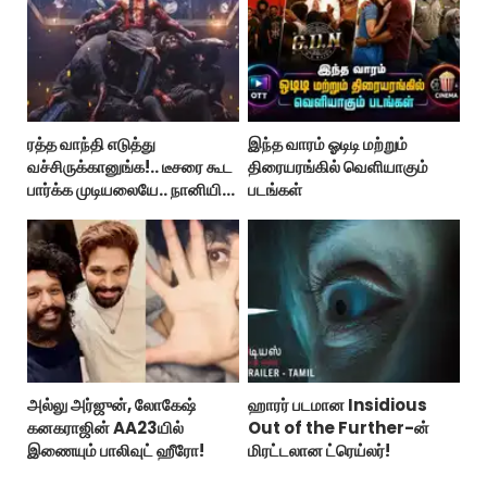
ரத்த வாந்தி எடுத்து
இந்த வாரம் ஓடிடி மற்றும்
வச்சிருக்கானுங்க!.. டீசரை கூட
திரையரங்கில் வெளியாகும்
பார்க்க முடியலையே.. நானியின்
படங்கள்
‘பாரடைஸ்’ பிழைக்குமா?
அல்லு அர்ஜுன், லோகேஷ்
ஹாரர் படமான Insidious
கனகராஜின் AA23யில்
Out of the Further-ன்
இணையும் பாலிவுட் ஹீரோ!
மிரட்டலான ட்ரெய்லர்!