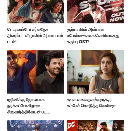
டொராண்டோ சர்வதேச
சூர்யாவின் அன்பான
திரைப்பட விழாவில் அமலா பால்
ஃபேன்ஸுக்காக வெளியானது
படம்!
கருப்பு OST!
ரஜினிக்கு ஜோடியாக
சமூக வலைதளங்களுக்கு
நடிக்கப்போகிறாரா
கம்பேக் கொடுத்த கெனிஷா
சிவகார்த்திகேயன் பட
ஹீரோயின்?