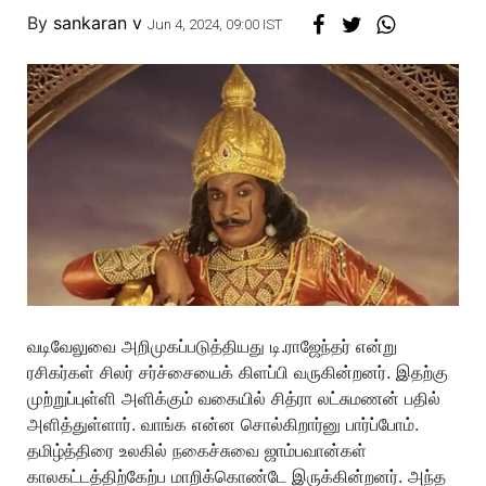
By
sankaran v
Jun 4, 2024, 09:00 IST
வடிவேலுவை அறிமுகப்படுத்தியது டி.ராஜேந்தர் என்று
ரசிகர்கள் சிலர் சர்ச்சையைக் கிளப்பி வருகின்றனர். இதற்கு
முற்றுப்புள்ளி அளிக்கும் வகையில் சித்ரா லட்சுமணன் பதில்
அளித்துள்ளார். வாங்க என்ன சொல்கிறார்னு பார்ப்போம்.
தமிழ்த்திரை உலகில் நகைச்சுவை ஜாம்பவான்கள்
காலகட்டத்திற்கேற்ப மாறிக்கொண்டே இருக்கின்றனர். அந்த