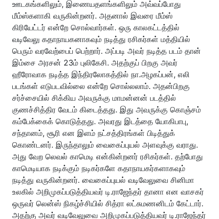
ஊடகங்களிலும், இணையதளங்களிலும் அவ்வப்போது
மீம்ஸ்களாகி வருகின்றனர். அதனால் இவரை மீம்ஸ்
கிரியேட்டர் என்றே சொல்வார்கள். ஒரு காலகட்டத்தில்
வடிவேலு கதாநாயகனாகவும் நடித்து ரசிகர்கள் மத்தியில்
பெரும் வரவேற்பைப் பெற்றார். அப்படி அவர் நடித்த படம் தான்
இம்சை அரசன் 23ம் புலிகேசி. அதற்குப் பிறகு அவர்
ஹீரோவாக நடித்த இந்திரலோகத்தில் நா.அழகப்பன், எலி
படங்கள் எடுபடவில்லை என்றே சொல்லலாம். அதன்பிறகு
சர்ச்சையில் சிக்கிய அவருக்கு மாமன்னன் படத்தில்
குணச்சித்திர வேடம் கிடைத்தது. இது அவருக்கு கொஞ்சம்
கம்பேக்கைக் கொடுத்தது. அவரது இடத்தை யோகிபாபு,
சந்தானம், சூரி என இளம் நட்சத்திரங்கள் பிடித்துக்
கொண்டனர். இருந்தாலும் வைகைப்புயல் அளவுக்கு வராது.
அது வேற லெவல் காமெடி என்கின்றனர் ரசிகர்கள். தற்போது
காமெடியாக நடிக்கும் நடிகர்களே கதாநாயகர்களாகவும்
நடித்து வருகின்றனர். வைகைப்புயல் வடிவேலுவை சினிமா
உலகில் அறிமுகப்படுத்தியவர் டி.ராஜேந்தர் தானா என வாசகர்
ஒருவர் லென்ஸ் நிகழ்ச்சியில் சித்ரா லட்சுமணனிடம் கேட்டார்.
அதற்கு அவர் வடிவேலுவை அறிமுகப்படுத்தியவர் டி.ராஜேந்தர்