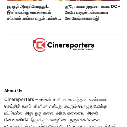
யூடியூப் அலறப்போகுது!..
ஹீரோவான முதல் படமான DC-
இன்னைக்கு சாயங்காலம்
லேயே வசூல் மன்னனான
சம்பவம் பண்ண வரும் டாக்ஸிக்
லோகேஷ் கனகராஜ்!
டிரைலர்!..
About Us
Cinereporters – உங்கள் சினிமா உலகத்தின் உண்மைச்
செய்தித் தளம்! சினிமா என்பது வெறும் பொழுதுபோக்கு
மட்டுமல்ல, அது ஒரு கலை. அந்த கலையை, அதன்
பின்னணியில் இருக்கும் உழைப்பை, நுணுக்கங்களை
ரசிகர்களிடம் கொண்டு சேர்ப்பதே Cinereporters தளத்தின்