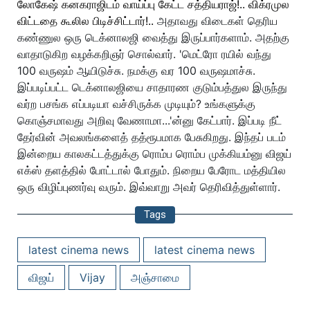
லோகேஷ் கனகராஜிடம் வாய்ப்பு கேட்ட சத்தியராஜ்!.. விக்ரமுல
விட்டதை கூலில பிடிச்சிட்டார்!..
அதாவது விடைகள் தெரிய
கண்ணுல ஒரு டெக்னாலஜி வைத்து இருப்பார்களாம். அதற்கு
வாதாடுகிற வழக்கறிஞர் சொல்வார். 'மெட்ரோ ரயில் வந்து
100 வருஷம் ஆயிடுச்சு. நமக்கு வர 100 வருஷமாச்சு.
இப்படிப்பட்ட டெக்னாலஜியை சாதாரண குடும்பத்துல இருந்து
வர்ற பசங்க எப்படியா வச்சிருக்க முடியும்? உங்களுக்கு
கொஞ்சமாவது அறிவு வேணாமா...'ன்னு கேட்பார். இப்படி நீட்
தேர்வின் அவலங்களைத் தத்ரூபமாக பேசுகிறது. இந்தப் படம்
இன்றைய காலகட்டத்துக்கு ரொம்ப ரொம்ப முக்கியம்னு விஜய்
எக்ஸ் தளத்தில் போட்டால் போதும். நிறைய பேரோட மத்தியில
ஒரு விழிப்புணர்வு வரும். இவ்வாறு அவர் தெரிவித்துள்ளார்.
Tags
latest cinema news
latest cinema news
விஜய்
Vijay
அஞ்சாமை