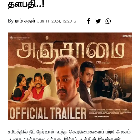
தளபதி..!
By
ராம் சுதன்
Jun 11, 2024, 12:28 IST
சமீபத்தில் நீட் தேர்வால் நடந்த கொடுமைகளைப் பற்றி அலசும்
படமாக அஞ்சாமை வந்தது. இந்தப் படத்தின் இயக்குனர்