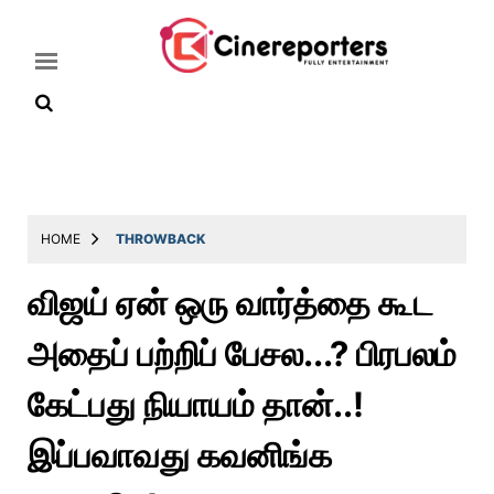
Home
Latest
HOME
THROWBACK
News
விஜய் ஏன் ஒரு வார்த்தை கூட
Throwback
அதைப் பற்றிப் பேசல...? பிரபலம்
Television
Reviews
கேட்பது நியாயம் தான்..!
Photos
இப்பவாவது கவனிங்க
Story