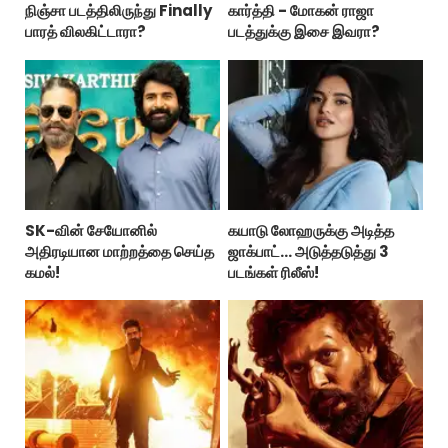
நிஞ்சா படத்திலிருந்து Finally
கார்த்தி - மோகன் ராஜா
பாரத் விலகிட்டாரா?
படத்துக்கு இசை இவரா?
SK-வின் சேயோனில்
கயாடு லோஹருக்கு அடித்த
அதிரடியான மாற்றத்தை செய்த
ஜாக்பாட்... அடுத்தடுத்து 3
கமல்!
படங்கள் ரிலீஸ்!