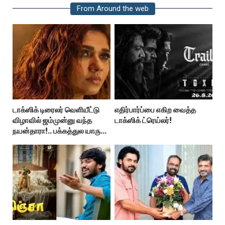
From Around the web
டாக்ஸிக் டிரைலர் வெளியீட்டு
எதிர்பார்ப்பை எகிற வைத்த
விழாவில் ஜம்முன்னு வந்த
டாக்ஸிக் ட்ரெய்லர்!
நயன்தாரா!.. பக்கத்துல யாரு
பாருங்க!..