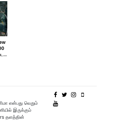
New
00
டர்
னிமா என்பது வெறும்
யில் இருக்கும்
rs தளத்தின்