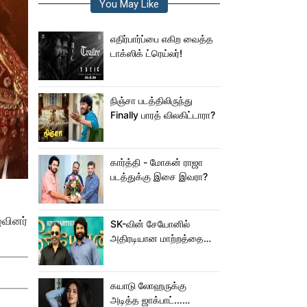
You May Like
எதிர்பார்ப்பை எகிற வைத்த
டாக்ஸிக் ட்ரெய்லர்!
நிஞ்சா படத்திலிருந்து
Finally பாரத் விலகிட்டாரா?
கார்த்தி - மோகன் ராஜா
படத்துக்கு இசை இவரா?
ுவினர்
SK-வின் சேயோனில்
அதிரடியான மாற்றத்தை
செய்த கமல்!
கயாடு லோஹருக்கு
அடித்த ஜாக்பாட்...