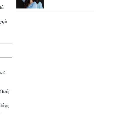
அடுத்தடுத்து 3 படங்கள்
ில்
ரிலீஸ்!
கும்
ாகி
வினர்
ிக்கு
.