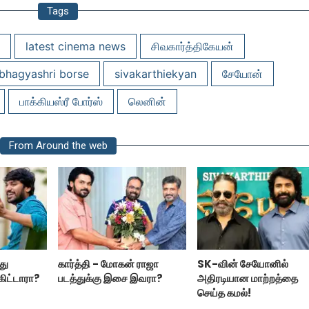
Tags
latest cinema news
சிவகார்த்திகேயன்
bhagyashri borse
sivakarthiekyan
சேயோன்
பாக்கியஸ்ரீ போர்ஸ்
லெனின்
From Around the web
்து
கார்த்தி - மோகன் ராஜா
SK-வின் சேயோனில்
கிட்டாரா?
படத்துக்கு இசை இவரா?
அதிரடியான மாற்றத்தை
செய்த கமல்!