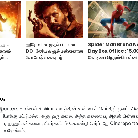
து!..
ஹீரோவான முதல் படமான
Spider Man Brand 
காலம்
DC-லேயே வசூல் மன்னனான
Day Box Office : 15,0
ம்
லோகேஷ் கனகராஜ்!
கோடியை நெருங்கிய ஸ்பை
மேன் பிராண்ட் நியூ டே!
 Us
porters – உங்கள் சினிமா உலகத்தின் உண்மைச் செய்தித் தளம்! சி
ுபோக்கு மட்டுமல்ல, அது ஒரு கலை. அந்த கலையை, அதன் பின்னணி
பை, நுணுக்கங்களை ரசிகர்களிடம் கொண்டு சேர்ப்பதே Cinereporte
மை நோக்கம்.