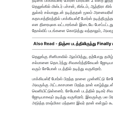
நடிகை பாக்கியஸ்ரீ போர்ஸ் யாரியன் 2 என்ற இந்
தெலுங்கில் மிஸ்டர் பச்சன், கிங்டம், ஆந்திரா கி
துல்கர் சல்மானுடன் நடித்ததன் மூலம் அனைவரின்
கதாபாத்திரத்தில் பாக்கியஸ்ரீ போர்ஸ் நடித்திருந
என திரையுலக வட்டாரங்கள் இடையே பேசப்பட்டது
தோல்விப் படங்களை கொடுத்து வந்தாலும், அவரது அ
Also Read -
நிஞ்சா படத்திலிருந்து Finally
தெலுங்கு சினிமாவில் ஆரம்பித்து, தற்போது தமிழ் 
சல்மானை தொடர்ந்து சிவகார்த்திகேயன் ஜோடியாக
வரும் சேயோன் படத்தில் நடித்து வருகிறார்.
பாக்கியஸ்ரீ போர்ஸ் பிறந்த நாளை முன்னிட்டு சே
அவருக்கு அட்டகாசமான பிறந்த நாள் வாழ்த்துடன்
வெளியிட்டுள்ளனர். சேயோன் படத்தில் நடிகர் சி
ஜோடியாகவும் நடித்து வருகிறார். இவருக்கு பல பி
அடுத்த ராஷ்மிகா மந்தனா இவர் தான் என்றும் கூ