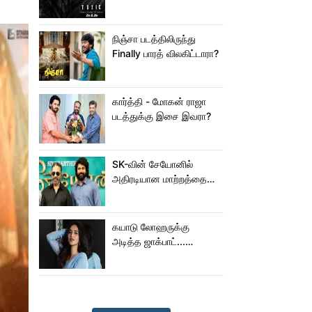
நிஞ்சா படத்திலிருந்து
Finally பாரத் விலகிட்டாரா?
கார்த்தி - மோகன் ராஜா
படத்துக்கு இசை இவரா?
SK-வின் சேயோனில்
அதிரடியான மாற்றத்தை
செய்த கமல்!
கயாடு லோஹருக்கு
அடித்த ஜாக்பாட்...
அடுத்தடுத்து 3 படங்கள்
ரிலீஸ்!