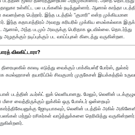
தி படத்தின் மூலம் திரைத்துறையில் அறிமுகமானார். அதை தொடர்ந்து
ங் தாலுகா உள்ளிட்ட பல படங்களில் நடித்துள்ளார். ஆனால் காந்தா படத்த
 கவனத்தை பெற்றார். இந்த படத்தில் “குமாரி” என்ற முக்கியமான
்தார். இந்த கதாபாத்திரம் அவரது கரியரில் முக்கிய மைல்கல்லாக இருக்
. ஆனால், அந்த படமும் அவருக்கு பெரிதாக ஓடவில்லை. தொடர்ந்து
ழகுக்கும் நடிப்புக்கும் பட வாய்ப்புகள் கிடைத்து வருகின்றன.
 பாரத் விலகிட்டாரா?
திரையுலகில் காலடி எடுத்து வைக்கும் பாக்கியஸ்ரீ போர்ஸ், துல்கர்
 கமல்ஹாசன் தயாரிப்பில் சிவகுமார் முருகேசன் இயக்கத்தில் உருவ
யோன் படத்தின் ஃபர்ஸ்ட் லுக் வெளியானது. மேலும், லெனின் படக்குழு
 மீசை வைத்திருக்கும் லுக்கில் ஒரு போஸ்டர் ஒன்றையும்
வகார்த்திகேயனுக்கு ஜோடியாகவும், லெனின் படத்தில் அகில் அகினேன
ரபலங்கள் மற்றும் ரசிகர்கள் வாழ்த்துக்களை தெரிவித்து வருகின்றனர்
றுகின்றனர்.