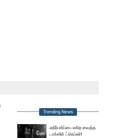
ை
Trending News
எதிர்பார்ப்பை எகிற வைத்த
டாக்ஸிக் ட்ரெய்லர்!