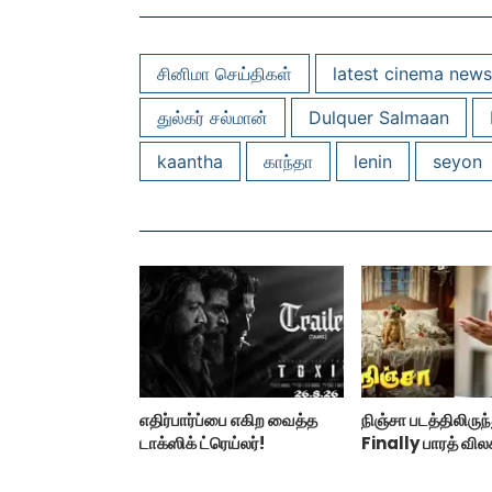
சினிமா செய்திகள்
latest cinema news
துல்கர் சல்மான்
Dulquer Salmaan
kaantha
காந்தா
lenin
seyon
எதிர்பார்ப்பை எகிற வைத்த
நிஞ்சா படத்திலிருந
டாக்ஸிக் ட்ரெய்லர்!
Finally பாரத் வில