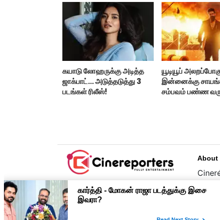
கயாடு லோஹருக்கு அடித்த
யூடியூப் அலறப்போகு
ஜாக்பாட்... அடுத்தடுத்து 3
இன்னைக்கு சாயங்
படங்கள் ரிலீஸ்!
சம்பவம் பண்ண வரு
டாக்ஸிக் டிரைலர்!..
About
Cinere
பொழுத
உழைப்
முதன்