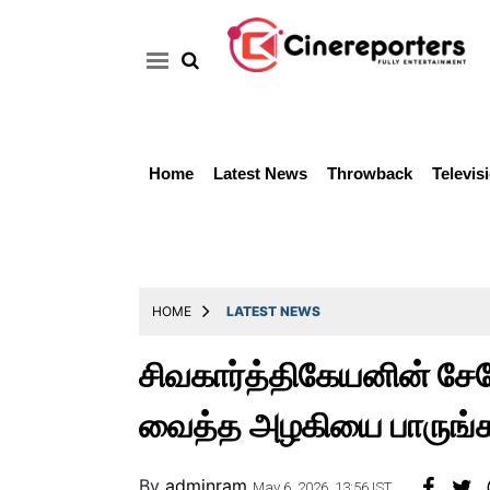
Home
Latest News
Throwback
Televis
Home
Latest
News
Throwback
HOME
LATEST NEWS
Television
சிவகார்த்திகேயனின் சேய
Reviews
வைத்த அழகியை பாருங்க 
Photos
Story
By
adminram
May 6, 2026, 13:56 IST