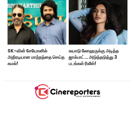
SK-வின் சேயோனில்
கயாடு லோஹருக்கு அடித்த
அதிரடியான மாற்றத்தை செய்த
ஜாக்பாட்... அடுத்தடுத்து 3
கமல்!
படங்கள் ரிலீஸ்!