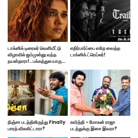
டாக்ஸிக் டிரைலர் வெளியீட்டு
எதிர்பார்ப்பை எகிற வைத்த
விழாவில் ஜம்முன்னு வந்த
டாக்ஸிக் ட்ரெய்லர்!
நயன்தாரா!.. பக்கத்துல யாரு
பாருங்க!..
நிஞ்சா படத்திலிருந்து Finally
கார்த்தி - மோகன் ராஜா
பாரத் விலகிட்டாரா?
படத்துக்கு இசை இவரா?