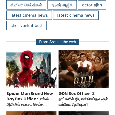
சினிமா செய்திகள்
நடிகர் அஜித்
actor ajith
latest cinema news
latest cinema news
chef venkat butt
From Around the web
Spider Man Brand New
GDN Box Office : 2
Day Box Office : பாக்ஸ்
நாட்களில் ஜிடிஎன் செய்த வசூல்
ஆபிஸில் சாகசம் செய்த
எவ்ளோ தெரியுமா?
ஸ்பைடர் மேன் பிராண்ட் நியூ டே!