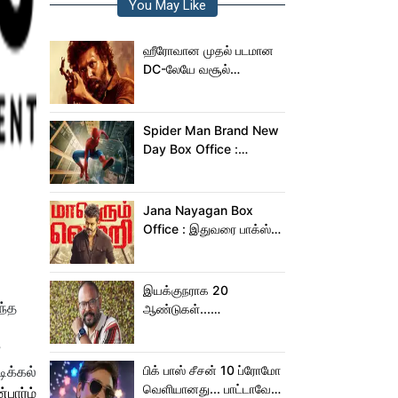
You May Like
ஹீரோவான முதல் படமான
DC-லேயே வசூல்
மன்னனான லோகேஷ்
கனகராஜ்!
Spider Man Brand New
Day Box Office :
15,000 கோடியை
நெருங்கிய ஸ்பைடர் மேன்
பிராண்ட் நியூ டே!
Jana Nayagan Box
Office : இதுவரை பாக்ஸ்
ஆபிஸில் ஜன நாயகன்
செய்த வசூல்?
இயக்குநராக 20
ந்த
ஆண்டுகள்...
நெகிழ்ச்சியில் வெங்கட்
பிரபு
?
ிக்கல்
பிக் பாஸ் சீசன் 10 ப்ரோமோ
வெளியானது... பாட்டாவே
பார்ம்