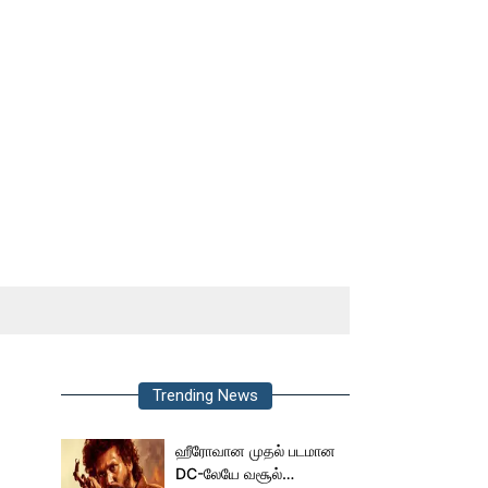
Trending News
ஹீரோவான முதல் படமான
DC-லேயே வசூல்