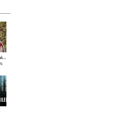
்...
பு
்