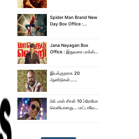
மன்னனான லோகேஷ்
கனகராஜ்!
Spider Man Brand New
Day Box Office :
15,000 கோடியை
நெருங்கிய ஸ்பைடர் மேன்
பிராண்ட் நியூ டே!
Jana Nayagan Box
Office : இதுவரை பாக்ஸ்
ஆபிஸில் ஜன நாயகன்
செய்த வசூல்?
இயக்குநராக 20
ஆண்டுகள்...
நெகிழ்ச்சியில் வெங்கட்
பிரபு
பிக் பாஸ் சீசன் 10 ப்ரோமோ
வெளியானது... பாட்டாவே
பாடிட்டாரே விஜய் சேதுபதி!