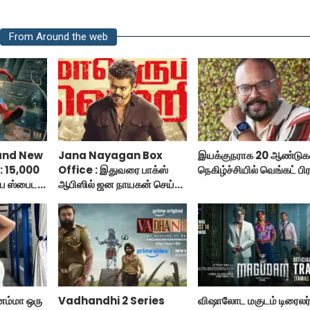
From Around the web
and New
Jana Nayagan Box
இயக்குநராக 20 ஆண்டுகள
: 15,000
Office : இதுவரை பாக்ஸ்
நெகிழ்ச்சியில் வெங்கட் பிர
ய ஸ்பைடர்
ஆபிஸில் ஜன நாயகன் செய்த
 டே!
வசூல்?
னம்மா ஒரு
Vadhandhi 2 Series
விஷாலோட மகுடம் டிரைலர