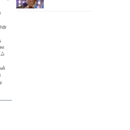
பாடிட்டாரே விஜய் சேதுபதி!
ு
்தது
ு
்சா
ம்
ான்
ி
ு