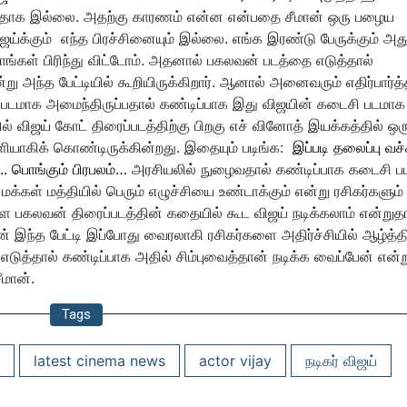
ப்பதாக இல்லை. அதற்கு காரணம் என்ன என்பதை சீமான் ஒரு பழைய
விஜய்க்கும் எந்த பிரச்சினையும் இல்லை. எங்க இரண்டு பேருக்கும் அத
கள் பிரிந்து விட்டோம். அதனால் பகலவன் படத்தை எடுத்தால்
று அந்த பேட்டியில் கூறியிருக்கிறார். ஆனால் அனைவரும் எதிர்பார்த
ர் படமாக அமைந்திருப்பதால் கண்டிப்பாக இது விஜயின் கடைசி படமாக
ில் விஜய் கோட் திரைப்படத்திற்கு பிறகு எச் வினோத் இயக்கத்தில் ஒர
ெளியாகிக் கொண்டிருக்கின்றது. இதையும் படிங்க:
இப்படி தலைப்பு வச
!.. பொங்கும் பிரபலம்…
அரசியலில் நுழைவதால் கண்டிப்பாக கடைசி பட
க்கள் மத்தியில் பெரும் எழுச்சியை உண்டாக்கும் என்று ரசிகர்களும்
ை பகலவன் திரைப்படத்தின் கதையில் கூட விஜய் நடிக்கலாம் என்றுத
ன் இந்த பேட்டி இப்போது வைரலாகி ரசிகர்களை அதிர்ச்சியில் ஆழ்த்த
டுத்தால் கண்டிப்பாக அதில் சிம்புவைத்தான் நடிக்க வைப்பேன் என்ற
ீமான்.
Tags
latest cinema news
actor vijay
நடிகர் விஜய்