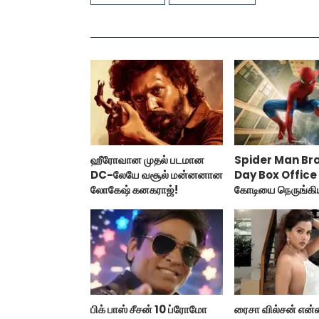
ஹீரோவான முதல் படமான
Spider Man Br
DC-லேயே வசூல் மன்னனான
Day Box Office 
லோகேஷ் கனகராஜ்!
கோடியை நெருங்கி
மேன் பிராண்ட் நியூ
பிக் பாஸ் சீசன் 10 ப்ரோமோ
ரைசா வில்சன் என்