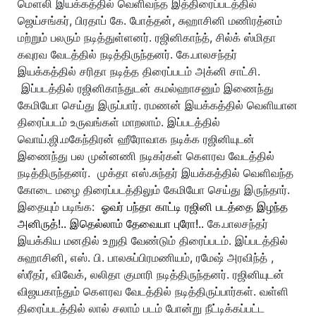
மௌலி இயக்கத்தில் வெளிவந்த இத்திரைப்படத்தில்
ஜெய்சங்கர், பிரதாப் கே. போத்தன், சுஹாசினி மணிரத்னம்
மற்றும் பலரும் நடித்துள்ளனர். ரஜினிகாந்த், சில்க் ஸ்மிதா
கவுரவ வேடத்தில் நடித்திருந்தனர். கே.பாலசந்தர்
இயக்கத்தில் சரிதா நடித்த திரைப்படம் அக்னி சாட்சி.
இப்படத்தில் ரஜினிகாந்துடன் கமல்ஹாசனும் இணைந்து
கேமியோ செய்து இருப்பார். ரமணன் இயக்கத்தில் வெளியான
திரைப்படம் உருவங்கள் மாறலாம். இப்படத்தில்
வொய்.ஜி.மகேந்திரன் ஹீரோவாக நடிக்க ரஜினியுடன்
இணைந்து பல முன்னணி நடிகர்கள் கௌரவ வேடத்தில்
நடித்திருந்தனர்.
முக்தா எஸ்.சுந்தர் இயக்கத்தில் வெளிவந்த
கோடை மழை திரைப்படத்திலும் கேமியோ செய்து இருந்தார்.
இதையும் படிங்க:
ஓவர் பந்தா காட்டி ரஜினி படத்தை இழந்த
அனிருத்!.. இதெல்லாம் தேவையா புரோ!..
கே.பாலசந்தர்
இயக்கிய மனதில் உறுதி வேண்டும் திரைப்படம். இப்படத்தில்
சுஹாசினி, எஸ். பி. பாலசுப்பிரமணியம், ரமேஷ் அரவிந்த்
,
ஸ்ரீதர், விவேக், லலிதா குமாரி நடித்திருந்தனர். ரஜினியுடன்
விஜயகாந்தும் கௌரவ வேடத்தில் நடித்திருப்பார்கள். வள்ளி
திரைப்படத்தில் லால் சலாம் படம் போன்று நீட்டிக்கப்பட்ட