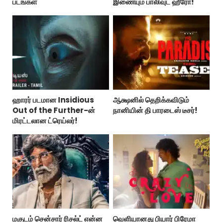
படங்கள்
இணையும் பாலிவுட் ஹீரோ!
ஹாரர் படமான Insidious
ஆக்ஷனில் தெறிக்கவிடும்
Out of the Further-ன்
நானியின் தி பாரடைஸ் டீசர்!
மிரட்டலான ட்ரெய்லர்!
மகுடம் சென்சார் ரிசல்ட் என்ன
வெளியானது பியார் பிரேமா