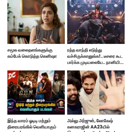
சமூக வலைதளங்களுக்கு
ரத்த வாந்தி எடுத்து
கம்பேக் கொடுத்த கெனிஷா
வச்சிருக்கானுங்க!.. டீசரை கூட
பார்க்க முடியலையே.. நானியின்
‘பாரடைஸ்’ பிழைக்குமா?
இந்த வாரம் ஓடிடி மற்றும்
அல்லு அர்ஜுன், லோகேஷ்
திரையரங்கில் வெளியாகும்
கனகராஜின் AA23யில்