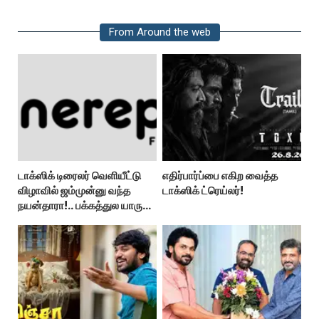
From Around the web
டாக்ஸிக் டிரைலர் வெளியீட்டு
எதிர்பார்ப்பை எகிற வைத்த
விழாவில் ஜம்முன்னு வந்த
டாக்ஸிக் ட்ரெய்லர்!
நயன்தாரா!.. பக்கத்துல யாரு
பாருங்க!..