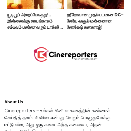
யூடியூப் அலறப்போகுது!..
ஹீரோவான முதல் படமான DC-
இன்னைக்கு சாயங்காலம்
லேயே வசூல் மன்னனான
சம்பவம் பண்ண வரும் டாக்ஸிக்
லோகேஷ் கனகராஜ்!
டிரைலர்!..
About Us
Cinereporters – உங்கள் சினிமா உலகத்தின் உண்மைச்
செய்தித் தளம்! சினிமா என்பது வெறும் பொழுதுபோக்கு
மட்டுமல்ல, அது ஒரு கலை. அந்த கலையை, அதன்