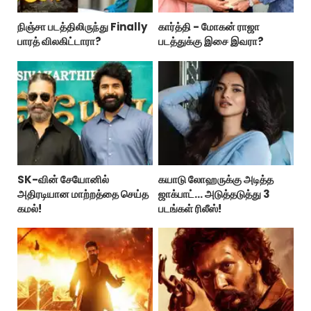
நிஞ்சா படத்திலிருந்து Finally
கார்த்தி - மோகன் ராஜா
பாரத் விலகிட்டாரா?
படத்துக்கு இசை இவரா?
SK-வின் சேயோனில்
கயாடு லோஹருக்கு அடித்த
அதிரடியான மாற்றத்தை செய்த
ஜாக்பாட்... அடுத்தடுத்து 3
கமல்!
படங்கள் ரிலீஸ்!