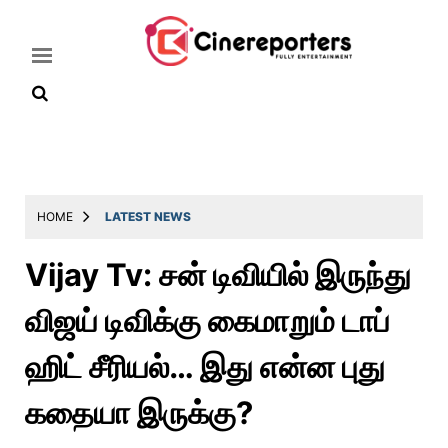
Home
Latest
HOME
LATEST NEWS
News
Vijay Tv: சன் டிவியில் இருந்து
Throwback
விஜய் டிவிக்கு கைமாறும் டாப்
Television
Reviews
ஹிட் சீரியல்… இது என்ன புது
Photos
கதையா இருக்கு?
Story