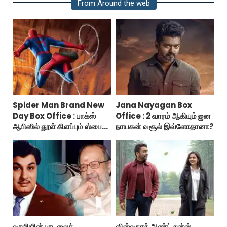
From Around the web
Spider Man Brand New
Jana Nayagan Box
Day Box Office : பாக்ஸ்
Office : 2 வாரம் ஆகியும் ஜன
ஆபிஸில் தூள் கிளப்பும் ஸ்பைடர்
நாயகன் வசூல் இவ்ளோதானா?
மேன் பிராண்ட் நியூ டே!
வாலியின் பாடலைக்
விஸ்வநாத் அண்ட் சன்ஸ்