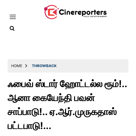
Home
Latest
HOME
THROWBACK
News
ஃபைவ் ஸ்டார் ஹோட்டல்ல ரூம்!..
Throwback
ஆனா கையேந்தி பவன்
Television
Reviews
சாப்பாடு!.. ஏ.ஆர்.முருகதாஸ்
Photos
பட்டபாடு!...
Story