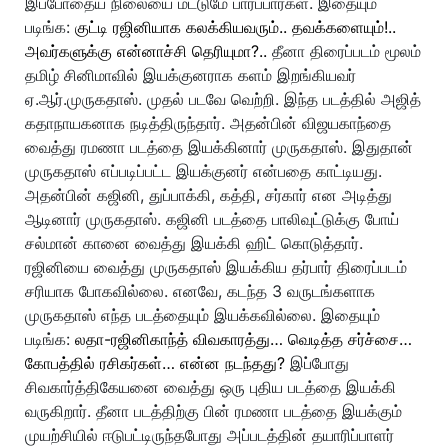
இப்போதைய நிலையை மட்டுமே பார்ப்பார்கள். இதையும்
படிங்க:
குட்டி ரஜினியாக கலக்கியவரும்.. தவக்களையும்!..
அவர்களுக்கு என்னாச்சி தெரியுமா?..
தீனா திரைப்படம் மூலம்
தமிழ் சினிமாவில் இயக்குனராக களம் இறங்கியவர்
ஏ.ஆர்.முருகதாஸ். முதல் படவே வெற்றி. இந்த படத்தில் அஜித்
கதாநாயகனாக நடித்திருந்தார். அதன்பின் விஜயகாந்தை
வைத்து ரமணா படத்தை இயக்கினார் முருகதாஸ். இதுதான்
முருகதாஸ் எப்படிப்பட்ட இயக்குனர் என்பதை காட்டியது.
அதன்பின் கஜினி, துப்பாக்கி, கத்தி, சர்கார் என அடித்து
ஆடினார் முருகதாஸ். கஜினி படத்தை பாலிவுட்டுக்கு போய்
சல்மான் கானை வைத்து இயக்கி ஹிட் கொடுத்தார்.
ரஜினியை வைத்து முருகதாஸ் இயக்கிய தர்பார் திரைப்படம்
சரியாக போகவில்லை. எனவே, கடந்த 3 வருடங்களாக
முருகதாஸ் எந்த படத்தையும் இயக்கவில்லை. இதையும்
படிங்க:
லதா-ரஜினிகாந்த் விவகாரத்து… வெடித்த சர்ச்சை…
கோபத்தில் ரசிகர்கள்… என்ன நடந்தது?
இப்போது
சிவகார்த்திகேயனை வைத்து ஒரு புதிய படத்தை இயக்கி
வருகிறார். தீனா படத்திற்கு பின் ரமணா படத்தை இயக்கும்
முயற்சியில் ஈடுபட்டிருந்தபோது அப்படத்தின் தயாரிப்பாளர்