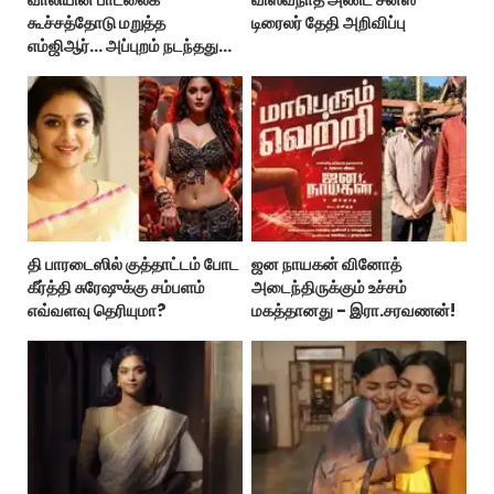
கூச்சத்தோடு மறுத்த
டிரைலர் தேதி அறிவிப்பு
எம்ஜிஆர்... அப்புறம் நடந்தது
இதுதான்!
தி பாரடைஸில் குத்தாட்டம் போட
ஜன நாயகன் வினோத்
கீர்த்தி சுரேஷுக்கு சம்பளம்
அடைந்திருக்கும் உச்சம்
எவ்வளவு தெரியுமா?
மகத்தானது - இரா.சரவணன்!