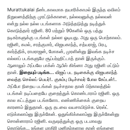
Murattukalai நீண்டகாலமாக தயாரிக்காமல் இருந்த ஏவிஎம்
நிறுவனத்திற்கு முரட்டுக்காளை, நல்லவனுக்கு நல்லவன்
என்று நல்ல நல்ல படங்களாக அடுத்தடுத்து நடித்துக்
கொடுத்தார் ரஜினி. 80 மற்றும் 90களில் ஒரு பத்து
நடிகர்களுக்கு படங்கள் நல்லா ஓடியது. அது ஒரு பொற்காலம்.
ரஜினி, கமல், சரத்குமார், விஜயகாந்த், சத்யராஜ், பிரபு,
கார்த்திக், ராமராஜன், மோகன், முரளின்னு இவங்க நடிச்ச
எல்லாப் படங்களுமே சூப்பர்ஹிட்டாத் தான் இருக்கும்.
ஆனாலும் அப்பவே பாக்ஸ் ஆபீஸ் கிங்னா அது ரஜினி மட்டும்
தான்.
இதையும் படிங்க...
விஜய் பட நடிகைக்கு விஜயகாந்த்
வைத்த செல்லப் பெயர்!.. குசும்பு பிடிச்சவர் போல கேப்டன்!..
அப்போ நிறைய படங்கள் நடிச்சதால தான் பிற்காலத்தில்
படங்கள் நடிப்பதையே குறைத்துக் கொண்டாராம் ரஜினி. ஒரு
கால கட்டத்துல படங்களோட எண்ணிக்கைக் குறைய
காரணம் இதுதான். ஒரு தடவை வயசாயிடுச்சு. ரெஸ்ட்
எடுக்கலாம்னு இருக்கேன். ஒதுங்கிக்கலாம்னு இருக்கேன்னு
சொன்னாராம் ரஜினி. வருஷத்துக்கு ஒரு படமாவது
கொடுங்க... உங்கள மாதிரி மனிதர்களால தான் எங்களை