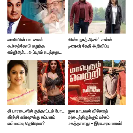
வாலியின் பாடலைக்
விஸ்வநாத் அண்ட் சன்ஸ்
கூச்சத்தோடு மறுத்த
டிரைலர் தேதி அறிவிப்பு
எம்ஜிஆர்... அப்புறம் நடந்தது
இதுதான்!
தி பாரடைஸில் குத்தாட்டம் போட
ஜன நாயகன் வினோத்
கீர்த்தி சுரேஷுக்கு சம்பளம்
அடைந்திருக்கும் உச்சம்
எவ்வளவு தெரியுமா?
மகத்தானது - இரா.சரவணன்!