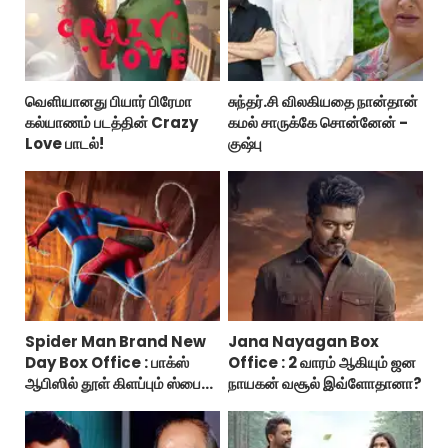
வெளியானது பியார் பிரேமா
சுந்தர்.சி விலகியதை நான்தான்
கல்யாணம் படத்தின் Crazy
கமல் சாருக்கே சொன்னேன் -
Love பாடல்!
குஷ்பு
Spider Man Brand New
Jana Nayagan Box
Day Box Office : பாக்ஸ்
Office : 2 வாரம் ஆகியும் ஜன
ஆபிஸில் தூள் கிளப்பும் ஸ்பைடர்
நாயகன் வசூல் இவ்ளோதானா?
மேன் பிராண்ட் நியூ டே!