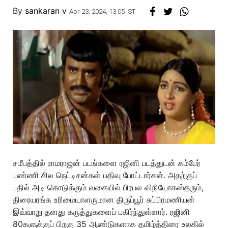
By
sankaran v
Apr 23, 2024, 13:05 IST
சமீபத்தில் ராமராஜன் படங்களை ரஜினி படத்துடன் கம்பேர்
பண்ணி சில நெட்டிசன்கள் பதிவு போட்டார்கள். அதற்குப்
பதில் அடி கொடுக்கும் வகையில் பிரபல விநியோகஸ்தரும்,
திரையரங்க உரிமையாளருமான திருப்பூர் சுப்பிரமணியன்
இவ்வாறு தனது கருத்துகளைப் பகிர்ந்துள்ளார். ரஜினி
80களுக்குப் பிறகு 35 ஆண்டுகளாக தமிழ்த்திரை உலகில்