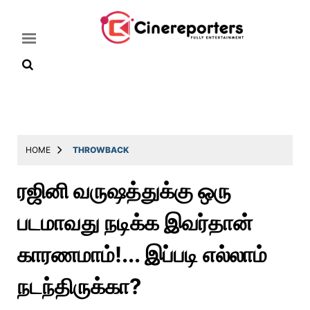
Home
Latest
HOME
THROWBACK
News
ரஜினி வருஷத்துக்கு ஒரு
Throwback
படமாவது நடிக்க இவர்தான்
Television
Reviews
காரணமாம்!... இப்படி எல்லாம்
Photos
நடந்திருக்கா?
Story