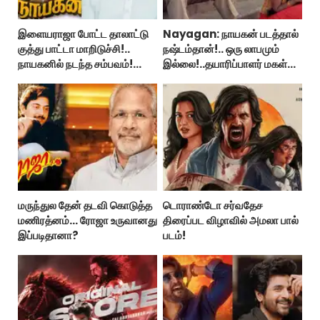
இளையராஜா போட்ட தாலாட்டு
Nayagan: நாயகன் படத்தால்
குத்து பாட்டா மாறிடுச்சி!..
நஷ்டம்தான்!.. ஒரு லாபமும்
நாயகனில் நடந்த சம்பவம்!...
இல்லை!..தயாரிப்பாளர் மகள்
பேட்டி..
மருந்துல தேன் தடவி கொடுத்த
டொராண்டோ சர்வதேச
மணிரத்னம்... ரோஜா உருவானது
திரைப்பட விழாவில் அமலா பால்
இப்படிதானா?
படம்!