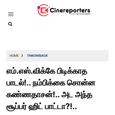
Home
Latest
HOME
THROWBACK
News
எம்.எஸ்.விக்கே பிடிக்காத
Throwback
பாடல்!.. நம்பிக்கை சொன்ன
Television
Reviews
கண்ணதாசன்!.. அட அந்த
Photos
சூப்பர் ஹிட் பாட்டா?!..
Story