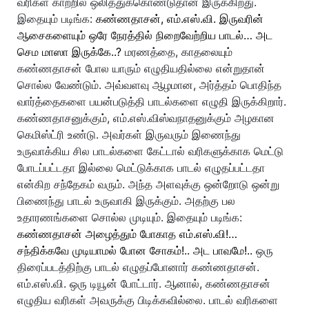
வரிகள் காற்றில் ஒலித்துக்கொண்டுதான் இருக்கிறது.
இதையும் படிங்க:
கண்ணதாசன், எம்.எஸ்.வி. இருவரின்
ஆசைகளையும் ஒரே நேரத்தில் நிறைவேற்றிய பாடல்… அட
செம மாஸா இருக்கே..?
மரணத்தை, காதலையும்
கண்ணதாசன் போல யாரும் எழுதியதில்லை என்றுதான்
சொல்ல வேண்டும். அவ்வளவு ஆழமான, அர்த்தம் பொதிந்த
வார்த்தைகளை பயன்படுத்தி பாடல்களை எழுதி இருக்கிறார்.
கண்ணதாசனுக்கும், எம்.எஸ்.விஸ்வநாதனுக்கும் அழகான
கெமிஸ்ட்ரி உண்டு. அவர்கள் இருவரும் இணைந்து
உருவாக்கிய சில பாடல்களை கேட்டால் வரிகளுக்காக மெட்டு
போடப்பட்டதா இல்லை மெட்டுக்காக பாடல் எழுதப்பட்டதா
என்கிற சந்தேகம் வரும். அந்த அளவுக்கு ஒன்றோடு ஒன்று
பிணைந்து பாடல் உருவாகி இருக்கும். அதற்கு பல
உதாரணங்களை சொல்ல முடியும். இதையும் படிங்க:
கண்ணதாசன் அழைத்தும் போகாத எம்.எஸ்.வி!…
சந்திக்கவே முடியாமல் போன சோகம்!.. அட பாவமே!..
ஒரு
திரைப்படத்திற்கு பாடல் எழுதப்போனார் கண்ணதாசன்.
எம்.எஸ்.வி. ஒரு டியூன் போட்டார். ஆனால், கண்ணதாசன்
எழுதிய வரிகள் அவருக்கு பிடிக்கவில்லை. பாடல் வரிகளை