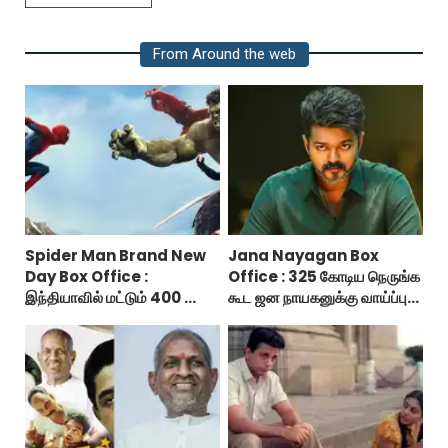
From Around the web
Spider Man Brand New
Jana Nayagan Box
Day Box Office :
Office : 325 கோடிய நெருங்க
இந்தியாவில் மட்டும் 400 கோடி
கூட ஜன நாயகனுக்கு வாய்ப்பு
வசூலித்ததா ஸ்பைடர் மேன்
இல்ல!
பிராண்ட் நியூ டே?