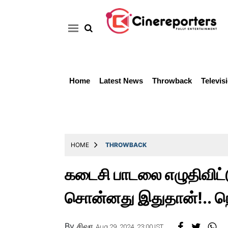
Home
Latest News
Throwback
Televis
Home
Latest
News
Throwback
HOME
THROWBACK
Television
கடைசி பாடலை எழுதிவிட
Reviews
சொன்னது இதுதான்!.. நெக
Photos
Story
By
சிவா
Aug 29, 2024, 23:00 IST