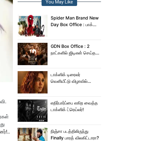
You May Like
Spider Man Brand New
Day Box Office : பாக்ஸ்
ஆபிஸில் சாகசம் செய்த
ஸ்பைடர் மேன் பிராண்ட் நியூ
டே!
GDN Box Office : 2
நாட்களில் ஜிடிஎன் செய்த
வசூல் எவ்ளோ தெரியுமா?
டாக்ஸிக் டிரைலர்
வெளியீட்டு விழாவில்
ஜம்முன்னு வந்த
நயன்தாரா!.. பக்கத்துல
வி.
யாரு பாருங்க!..
எதிர்பார்ப்பை எகிற வைத்த
டாக்ஸிக் ட்ரெய்லர்!
்கள்
து
ர்!..
நிஞ்சா படத்திலிருந்து
Finally பாரத் விலகிட்டாரா?