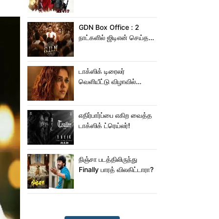
ஆபிஸில் சாகசம் செய்த
ஸ்பைடர் மேன் பிராண்ட் நியூ
டே!
GDN Box Office : 2
நாட்களில் ஜிடிஎன் செய்த
வசூல் எவ்ளோ தெரியுமா?
டாக்ஸிக் டிரைலர்
வெளியீட்டு விழாவில்
ஜம்முன்னு வந்த
நயன்தாரா!.. பக்கத்துல
யாரு பாருங்க!..
எதிர்பார்ப்பை எகிற வைத்த
டாக்ஸிக் ட்ரெய்லர்!
நிஞ்சா படத்திலிருந்து
Finally பாரத் விலகிட்டாரா?