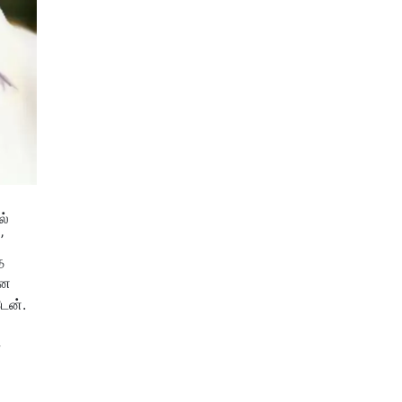
ல்
’
த
என
ேன்.
ோ