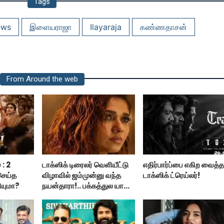
Tags
ews
இளையராஜா
Ilayaraja
கண்ணதாசன்
From Around the web
: 2
டாக்ஸிக் டிரைலர் வெளியீட்டு
எதிர்பார்ப்பை எகிற வைத்
 செய்த
விழாவில் ஜம்முன்னு வந்த
டாக்ஸிக் ட்ரெய்லர்!
ியுமா?
நயன்தாரா!.. பக்கத்துல யாரு
பாருங்க!..