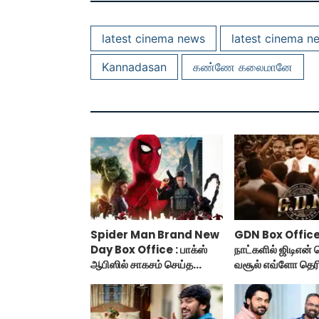
latest cinema news
latest cinema n
Kannadasan
கண்ணே கலைமானே
Spider Man Brand New
GDN Box Office 
Day Box Office : பாக்ஸ்
நாட்களில் ஜிடிஎன்
ஆபிஸில் சாகசம் செய்த
வசூல் எவ்ளோ தெர
ஸ்பைடர் மேன் பிராண்ட் நியூ
டே!