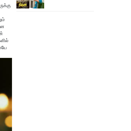
ுக்கு
ும்
ூனை
ன்
ளில்
ையே