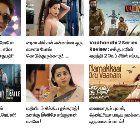
 ப்ரோமோ
ரைசா வில்சன் என்னம்மா ஒரு
Vadhandhi 2 Series
ட்டாவே
சைஸா போஸ்
Review : சசிகுமாரின்
ேதுபதி!
கொடுத்துருக்காரு!..
வதந்தி 2 வெப் சீரிஸ் எப்படி
கவர்ச்சியின் உச்சம்!..
இருக்கு?... ட்விட்டர்
விமர்சனம்!
ல்
மதியிடம் சிக்கிய தங்கராஜ்!
வைரலாகும் யுவன்,
்ரெய்லர்!
உனக்கு இனிமே சங்குதான்
ஆண்ட்ரியா பாடிய நமக்கா
மகனே!
ஒரு வானம் பாடல்!