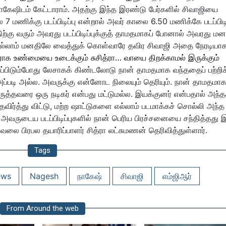
 நாகேஷிடம் கேட்டாராம். அதற்கு இந்த இரண்டு பேர்களில் சிவாஜியை
 மணிக்கு படப்பிடிப்பு என்றால் அவர் காலை 6.50 மணிக்கே படப்பிடிப
்திற்கு வரும் அவரது படப்பிடிப்புக்குத் தாமதமாகப் போனால் அவரது 
 எல்லாம் மனதிலே வைத்துக் கொள்வாரே தவிர சிவாஜி அதை நேரடியா
ாக உண்மையை உடைக்கும் சுசித்ரா… வாயை திறக்காமல் இருக்கும்
ாப்பிடும்போது லேசாகக் கிண்டலோடு நான் தாமதமாக வந்ததைப் பற்றிச
அப்படி அல்ல. அவருக்கு என்னோட நிலையும் தெரியும். நான் தாமதமா
ருத்தவரை ஒரு நடிகர் என்பது மட்டுமல்ல. இயக்குனர் என்பதால் அந்த
 தவிர்த்து விட்டு, மற்ற ஷாட்டுகளை எல்லாம் படமாக்கச் சொல்லி அந்த
அவருடைய படப்பிடிப்புகளில் நான் பெரிய பிரச்சனையை சந்தித்தது
வலை பிரபல தயாரிப்பாளர் சித்ரா லட்சுமணன் தெரிவித்துள்ளார்.
Tags
ews
Nagesh
நாகேஷ்
சிவாஜி
எம்ஜிஆர்
From Around the web