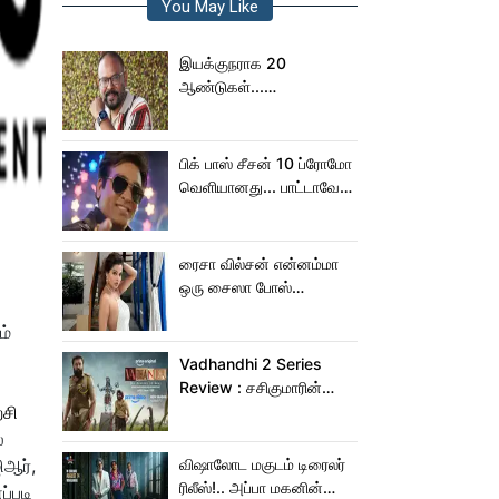
You May Like
இயக்குநராக 20
ஆண்டுகள்...
நெகிழ்ச்சியில் வெங்கட்
பிரபு
பிக் பாஸ் சீசன் 10 ப்ரோமோ
வெளியானது... பாட்டாவே
பாடிட்டாரே விஜய் சேதுபதி!
ரைசா வில்சன் என்னம்மா
ஒரு சைஸா போஸ்
கொடுத்துருக்காரு!..
ம்
கவர்ச்சியின் உச்சம்!..
Vadhandhi 2 Series
Review : சசிகுமாரின்
்சி
வதந்தி 2 வெப் சீரிஸ் எப்படி
இருக்கு?... ட்விட்டர்
்
விமர்சனம்!
ிஆர்,
விஷாலோட மகுடம் டிரைலர்
ரிலீஸ்!.. அப்பா மகனின்
்படி