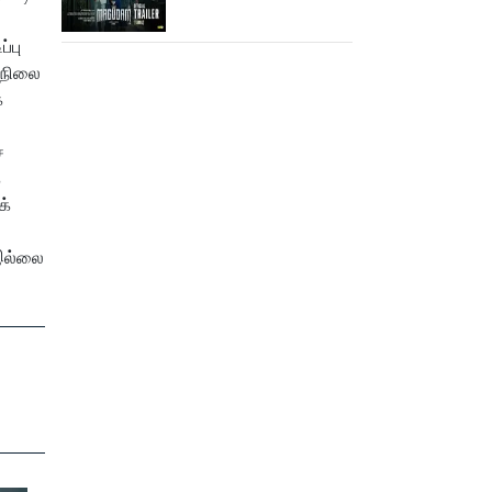
ஆக்‌ஷன், காமெடி
அட்டகாசம்!..
்பு
மனநிலை
க
்
க
க்
 இல்லை