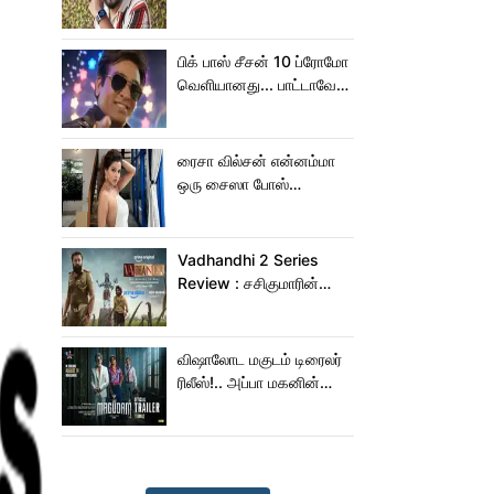
நெகிழ்ச்சியில் வெங்கட்
பிரபு
பிக் பாஸ் சீசன் 10 ப்ரோமோ
வெளியானது... பாட்டாவே
பாடிட்டாரே விஜய் சேதுபதி!
ரைசா வில்சன் என்னம்மா
ஒரு சைஸா போஸ்
கொடுத்துருக்காரு!..
கவர்ச்சியின் உச்சம்!..
Vadhandhi 2 Series
Review : சசிகுமாரின்
வதந்தி 2 வெப் சீரிஸ் எப்படி
இருக்கு?... ட்விட்டர்
விமர்சனம்!
விஷாலோட மகுடம் டிரைலர்
ரிலீஸ்!.. அப்பா மகனின்
ஆக்‌ஷன், காமெடி
அட்டகாசம்!..