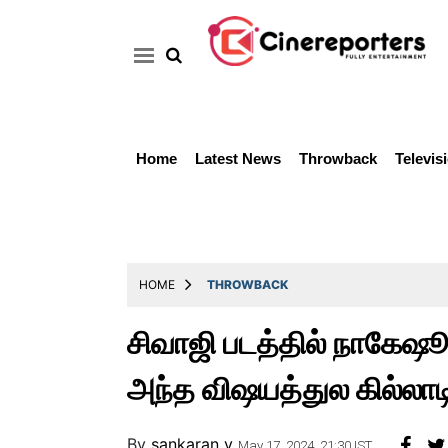
Home
Latest News
Throwback
Televis
Home
Latest
News
Throwback
HOME
THROWBACK
Television
சிவாஜி படத்தில் நாகேஷூ
Reviews
அந்த விஷயத்துல கில்லாடி
Photos
Story
By
sankaran v
May 17, 2024, 21:30 IST