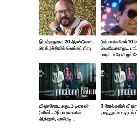
இயக்குநராக 20 ஆண்டுகள்...
பிக் பாஸ் சீசன் 10
நெகிழ்ச்சியில் வெங்கட் பிரபு
வெளியானது... பா
பாடிட்டாரே விஜய் ச
விஷாலோட மகுடம் டிரைலர்
3 ரோல்களில் விஷா
ரிலீஸ்!.. அப்பா மகனின்
நடித்துள்ள மகுடம் ட
ஆக்‌ஷன், காமெடி
அட்டகாசம்!..