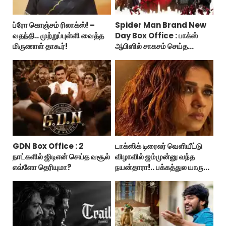
ப்ரோ கொஞ்சம் ரிலாக்ஸ்! –
Spider Man Brand New
வதந்தி.. முற்றுப்புள்ளி வைத்த
Day Box Office : பாக்ஸ்
மிருணாள் தாகூர்!
ஆபிஸில் சாகசம் செய்த
ஸ்பைடர் மேன் பிராண்ட் நியூ டே!
GDN Box Office : 2
டாக்ஸிக் டிரைலர் வெளியீட்டு
நாட்களில் ஜிடிஎன் செய்த வசூல்
விழாவில் ஜம்முன்னு வந்த
எவ்ளோ தெரியுமா?
நயன்தாரா!.. பக்கத்துல யாரு
பாருங்க!..