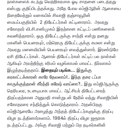
நாள்களைக் கடந்து வெற்றிகரமாக ஓடி சாதனை படைத்தது
என்பது குறிப்பிடத்தக்கது. அதே போல எம்ஜிஆரின் ஆசையை
நிறைவேற்றும் வகையில் சிவாஜி தஞ்சாவூரின்
மையப்பகுதியில் 2 தியேட்டர்கள் கட்டினாராம். அவரது
சகோதரர் வி.சி.சண்முகம் இதற்கான கட்டிடப் பணிகளைக்
கவனித்தாராம். ஒரு தியேட்டருக்கு சாந்தி என்று தனது
மகளின் பெயரையும், மற்றொரு தியேட்டருக்கு கமலா என்று
அவரது மனைவியின் பெயரையும் வைத்துள்ளார். இரண்டுமே
ஏசி தியேட்டர்கள். ஆனால் தியேட்டர்கள் கட்டிப் பல நாள்கள்
ஆகியும் அவற்றிற்கு உரிமம் வழங்காமல் மாவட்ட நிர்வாகம்
இழுத்தடித்ததாம்.
இதையும் படிங்க...
இதுக்கு
கரகாட்டக்காரன் காரே தேவலாம்!.. இந்த தகர டப்பா
காருக்குத்தான் கீர்த்தி சுரேஷ் வாய்ஸா?..
இது எம்ஜிஆருக்கு
தெரியவர, உடனடியாக மாவட்ட ஆட்சியர் தியேட்டரைத்
திறப்பதற்கான அனுமதி சான்றுடன் நேரில் வந்து சிவாஜியின்
சகோதரரை சந்தித்துக் கொடுத்தாராம். அதன்பிறகு
எம்ஜிஆரையே அழைத்து அந்தத் தியேட்டர்களுக்கு திறப்பு
விழா நடத்தினார்களாம். 1984ல் திறப்பு விழா ஜரூராக
நடத்தப்பட்டது. அங்கு சிவாஜி மற்றும் பிற நடிகர்களின்