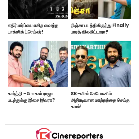
எதிர்பார்ப்பை எகிற வைத்த
நிஞ்சா படத்திலிருந்து Finally
டாக்ஸிக் ட்ரெய்லர்!
பாரத் விலகிட்டாரா?
கார்த்தி - மோகன் ராஜா
SK-வின் சேயோனில்
படத்துக்கு இசை இவரா?
அதிரடியான மாற்றத்தை செய்த
கமல்!