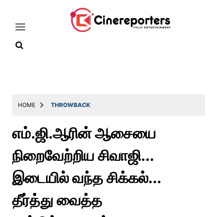
Home
Latest
HOME
THROWBACK
News
எம்.ஜி.ஆரின் ஆசையை
Throwback
நிறைவேற்றிய சிவாஜி...
Television
Reviews
இடையில் வந்த சிக்கல்...
Photos
தீர்த்து வைத்த
Story