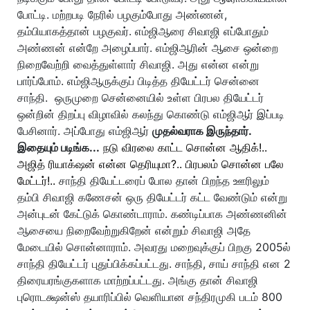
போட்டி. மற்றபடி நேரில் பழகும்போது அண்ணன்,
தம்பியாகத்தான் பழகுவர். எம்ஜிஆரை சிவாஜி எப்போதும்
அண்ணன் என்றே அழைப்பார். எம்ஜிஆரின் ஆசை ஒன்றை
நிறைவேற்றி வைத்துள்ளார் சிவாஜி. அது என்ன என்று
பார்ப்போம். எம்ஜிஆருக்குப் பிடித்த தியேட்டர் சென்னை
சாந்தி. ஒருமுறை சென்னையில் உள்ள பிரபல தியேட்டர்
ஒன்றின் திறப்பு விழாவில் கலந்து கொண்டு எம்ஜிஆர் இப்படி
பேசினார். அப்போது எம்ஜிஆர்
முதல்வராக இருந்தார்.
இதையும் படிங்க...
நடு விரலை காட்ட சொன்ன ஆதிக்!..
அஜித் ரியாக்‌ஷன் என்ன தெரியுமா?.. பிரபலம் சொன்ன பலே
மேட்டர்!..
சாந்தி தியேட்டரைப் போல தான் பிறந்த ஊரிலும்
தம்பி சிவாஜி கணேசன் ஒரு தியேட்டர் கட்ட வேண்டும் என்று
அன்புடன் கேட்டுக் கொண்டாராம். கண்டிப்பாக அண்ணனின்
ஆசையை நிறைவேற்றுகிறேன் என்றும் சிவாஜி அதே
மேடையில் சொன்னாராம். அவரது மறைவுக்குப் பிறகு 2005ல்
சாந்தி தியேட்டர் புதுப்பிக்கப்பட்டது. சாந்தி, சாய் சாந்தி என 2
திரையரங்குகளாக மாற்றப்பட்டது. அங்கு தான் சிவாஜி
புரொடக்ஷன்ஸ் தயாரிப்பில் வெளியான சந்திரமுகி படம் 800