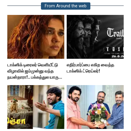
From Around the web
டாக்ஸிக் டிரைலர் வெளியீட்டு
எதிர்பார்ப்பை எகிற வைத்த
விழாவில் ஜம்முன்னு வந்த
டாக்ஸிக் ட்ரெய்லர்!
நயன்தாரா!.. பக்கத்துல யாரு
பாருங்க!..