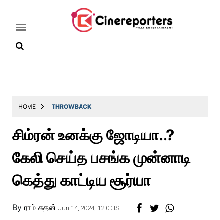
Home
Latest
HOME
THROWBACK
News
சிம்ரன் உனக்கு ஜோடியா..?
Throwback
கேலி செய்த பசங்க முன்னாடி
Television
Reviews
கெத்து காட்டிய சூர்யா
Photos
By
ராம் சுதன்
Story
Jun 14, 2024, 12:00 IST