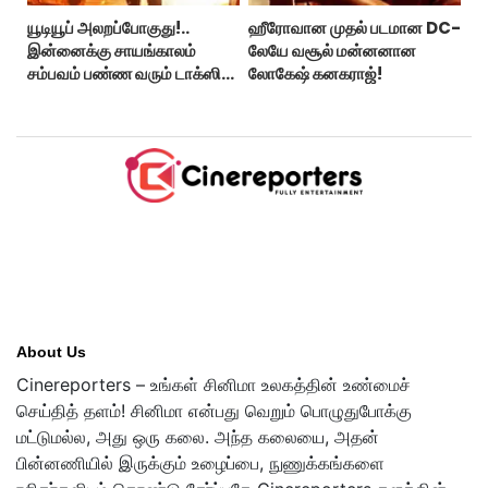
யூடியூப் அலறப்போகுது!..
ஹீரோவான முதல் படமான DC-
இன்னைக்கு சாயங்காலம்
லேயே வசூல் மன்னனான
சம்பவம் பண்ண வரும் டாக்ஸிக்
லோகேஷ் கனகராஜ்!
டிரைலர்!..
About Us
Cinereporters – உங்கள் சினிமா உலகத்தின் உண்மைச்
செய்தித் தளம்! சினிமா என்பது வெறும் பொழுதுபோக்கு
மட்டுமல்ல, அது ஒரு கலை. அந்த கலையை, அதன்
பின்னணியில் இருக்கும் உழைப்பை, நுணுக்கங்களை