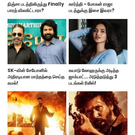
நிஞ்சா படத்திலிருந்து Finally
கார்த்தி - மோகன் ராஜா
பாரத் விலகிட்டாரா?
படத்துக்கு இசை இவரா?
SK-வின் சேயோனில்
கயாடு லோஹருக்கு அடித்த
அதிரடியான மாற்றத்தை செய்த
ஜாக்பாட்... அடுத்தடுத்து 3
கமல்!
படங்கள் ரிலீஸ்!