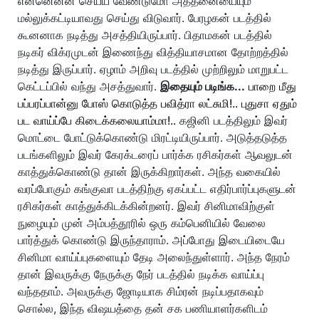
என்னென்ன செய்ய வேண்டுமோ அத்தனையையும்
மல்லுக்கட்டியாவது செய்து விடுவார். பேரழகன் படத்தில்
கூனனாக நடித்து அசத்தியிருப்பார். பிதாமகன் படத்தில்
நடிகர் விக்ரமுடன் இணைந்து வித்தியாசமான தோற்றத்தில்
நடித்து இருப்பார். ஏழாம் அறிவு படத்தில் முற்றிலும் மாறுபட்ட
கெட்டப்பில் வந்து அசத்துவார்.
இதையும் படிங்க...
பாறை மீது
பப்பரப்பான்னு போஸ் கொடுத்த பவித்ரா லட்சுமி!.. புதுசா ஏதும்
பட வாய்ப்பே கிடைக்கலையாம்மா!..
கஜினி படத்திலும் இவர்
மொட்டை போட்டுக்கொண்டு மிரட்டியிருப்பார். அடுத்தடுத்த
படங்களிலும் இவர் கேரக்டரைப் பார்க்க ரசிகர்கள் ஆவலுடன்
காத்துக்கொண்டு தான் இருக்கிறார்கள். அந்த வகையில்
வரப்போகும் கங்குவா படத்திற்கு ஏகப்பட்ட எதிர்பார்ப்புகளுடன்
ரசிகர்கள் காத்துக்கிடக்கின்றனர். இவர் சினிமாவிற்குள்
நுழையும் முன் அம்பத்தூரில் ஒரு கம்பெனியில் வேலை
பார்த்துக் கொண்டு இருந்தாராம். அப்போது இடையிடையே
சினிமா வாய்ப்புகளையும் தேடி அலைந்துள்ளார். அந்த நேரம்
தான் இவருக்கு நேருக்கு நேர் படத்தில் நடிக்க வாய்ப்பு
வந்ததாம். அவருக்கு ஜோடியாக சிம்ரன் நடிப்பதாகவும்
சொல்ல, இந்த விஷயத்தை தன் சக பணியாளர்களிடம்