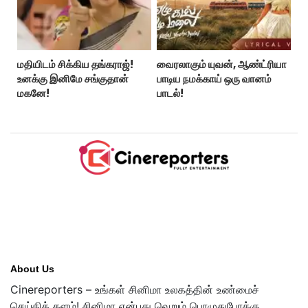
மதியிடம் சிக்கிய தங்கராஜ்!
வைரலாகும் யுவன், ஆண்ட்ரியா
உனக்கு இனிமே சங்குதான்
பாடிய நமக்காய் ஒரு வானம்
மகனே!
பாடல்!
About Us
Cinereporters – உங்கள் சினிமா உலகத்தின் உண்மைச்
செய்தித் தளம்! சினிமா என்பது வெறும் பொழுதுபோக்கு