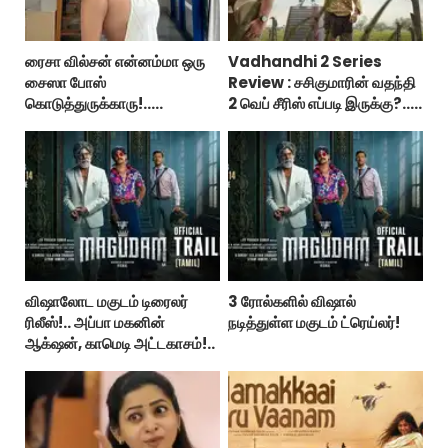
ரைசா வில்சன் என்னம்மா ஒரு
Vadhandhi 2 Series
சைஸா போஸ்
Review : சசிகுமாரின் வதந்தி
கொடுத்துருக்காரு!..
2 வெப் சீரிஸ் எப்படி இருக்கு?...
கவர்ச்சியின் உச்சம்!..
ட்விட்டர் விமர்சனம்!
விஷாலோட மகுடம் டிரைலர்
3 ரோல்களில் விஷால்
ரிலீஸ்!.. அப்பா மகனின்
நடித்துள்ள மகுடம் ட்ரெய்லர்!
ஆக்‌ஷன், காமெடி அட்டகாசம்!..