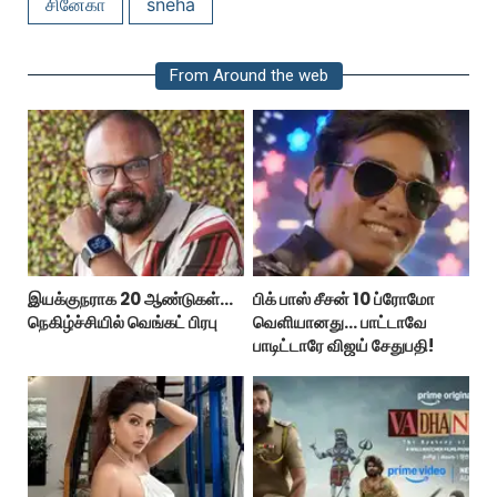
சினேகா
sneha
From Around the web
இயக்குநராக 20 ஆண்டுகள்...
பிக் பாஸ் சீசன் 10 ப்ரோமோ
நெகிழ்ச்சியில் வெங்கட் பிரபு
வெளியானது... பாட்டாவே
பாடிட்டாரே விஜய் சேதுபதி!