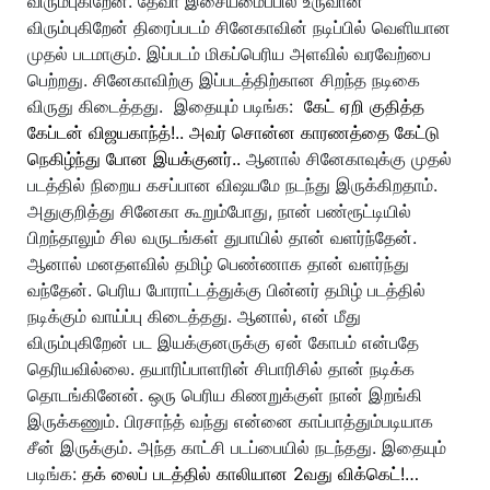
விரும்புகிறேன். தேவா இசையமைப்பில் உருவான
விரும்புகிறேன் திரைப்படம் சினேகாவின் நடிப்பில் வெளியான
முதல் படமாகும். இப்படம் மிகப்பெரிய அளவில் வரவேற்பை
பெற்றது. சினேகாவிற்கு இப்படத்திற்கான சிறந்த நடிகை
விருது கிடைத்தது.
இதையும் படிங்க:
கேட் ஏறி குதித்த
கேப்டன் விஜயகாந்த்!.. அவர் சொன்ன காரணத்தை கேட்டு
நெகிழ்ந்து போன இயக்குனர்..
ஆனால் சினேகாவுக்கு முதல்
படத்தில் நிறைய கசப்பான விஷயமே நடந்து இருக்கிறதாம்.
அதுகுறித்து சினேகா கூறும்போது, நான் பண்ரூட்டியில்
பிறந்தாலும் சில வருடங்கள் துபாயில் தான் வளர்ந்தேன்.
ஆனால் மனதளவில் தமிழ் பெண்ணாக தான் வளர்ந்து
வந்தேன். பெரிய போராட்டத்துக்கு பின்னர் தமிழ் படத்தில்
நடிக்கும் வாய்ப்பு கிடைத்தது.
ஆனால், என் மீது
விரும்புகிறேன் பட இயக்குனருக்கு ஏன் கோபம் என்பதே
தெரியவில்லை. தயாரிப்பாளரின் சிபாரிசில் தான் நடிக்க
தொடங்கினேன். ஒரு பெரிய கிணறுக்குள் நான் இறங்கி
இருக்கணும். பிரசாந்த் வந்து என்னை காப்பாத்தும்படியாக
சீன் இருக்கும். அந்த காட்சி படப்பையில் நடந்தது.
இதையும்
படிங்க:
தக் லைப் படத்தில் காலியான 2வது விக்கெட்!…