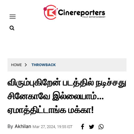
Home
Latest
HOME
THROWBACK
News
விரும்புகிறேன் படத்தில் நடிச்சது
Throwback
சினேகாவே இல்லையாம்…
Television
Reviews
ஏமாத்திட்டாங்க மக்கா!
Photos
By
Akhilan
Story
Mar 27, 2024, 19:55 IST