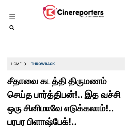
Home
Latest
HOME
THROWBACK
News
சீதாவை கடத்தி திருமணம்
Throwback
செய்த பார்த்திபன்!.. இத வச்சி
Television
Reviews
ஒரு சினிமாவே எடுக்கலாம்!..
Photos
பரபர பிளாஷ்பேக்!..
Story