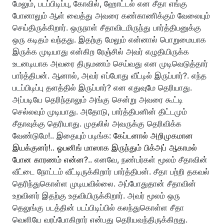
மேலும், படப்பிடிப்பு, கோவில், ஹோட்டல் என சீதா எங்கு
போனாலும் ஆள் வைத்து அவரை கண்காணிக்கும் வேலையும்
செய்திருக்கிறார். ஒருநாள் சீதாவிடமிருந்து பார்த்திபனுக்கு
ஒரு கடிதம் வந்தது. இதற்கு மேலும் என்னால் பொறுமையாக
இருக்க முடியாது என்கிற ரேஞ்சில் அவர் எழுதியிருக்க
உடனடியாக அவரை திருமணம் செய்வது என முடிவெடுத்தார்
பார்த்திபன். ஆனால், அவர் எப்போது வீட்டில் இருப்பார்?. எந்த
படப்பிடிப்பு தளத்தில் இருப்பார்? என எதுவுமே தெரியாது.
அப்படியே தெரிந்தாலும் அங்கு சென்று அவரை கூட்டி
செல்லவும் முடியாது. அதோடு, பார்த்திபனின் திட்டமும்
சீதாவுக்கு தெரியாது. முதலில் அவருக்கு தெரிவிக்க
வேண்டுமே!.. இதையும் படிங்க:
கேப்டனால் அறிமுகமான
இயக்குனர்!.. ஓபனிங் மாஸாக இருந்தும் பிக்அப் ஆகாமல்
போன காரணம் என்ன?..
எனவே, நண்பர்கள் மூலம் சீதாவின்
வீட்டை நோட்டம் வீட்டிருக்கிறார் பார்த்திபன். சீதா பற்றி தகவல்
தெரிந்துகொள்ள முடியவில்லை. அப்போதுதான் சீதாவின்
உறவினர் இதற்கு உதவியிருக்கிறார். அவர் மூலம் ஒரு
தெலுங்கு படத்தின் படப்பிடிப்பில் கலந்துகொள்ள சீதா
வெளியே வரப்போகிறார் என்பது தெரியவந்திருக்கிறது.