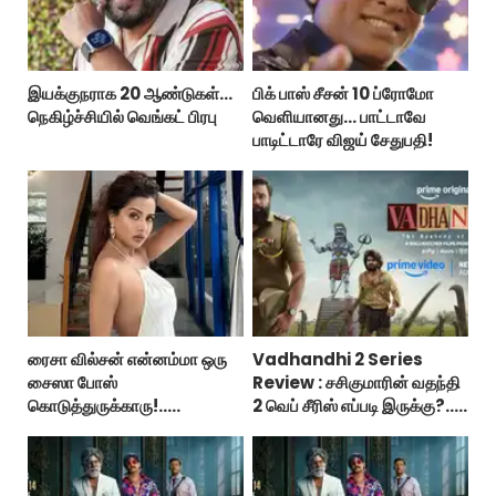
இயக்குநராக 20 ஆண்டுகள்...
பிக் பாஸ் சீசன் 10 ப்ரோமோ
நெகிழ்ச்சியில் வெங்கட் பிரபு
வெளியானது... பாட்டாவே
பாடிட்டாரே விஜய் சேதுபதி!
ரைசா வில்சன் என்னம்மா ஒரு
Vadhandhi 2 Series
சைஸா போஸ்
Review : சசிகுமாரின் வதந்தி
கொடுத்துருக்காரு!..
2 வெப் சீரிஸ் எப்படி இருக்கு?...
கவர்ச்சியின் உச்சம்!..
ட்விட்டர் விமர்சனம்!