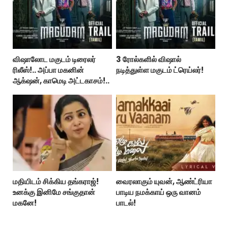
விஷாலோட மகுடம் டிரைலர்
3 ரோல்களில் விஷால்
ரிலீஸ்!.. அப்பா மகனின்
நடித்துள்ள மகுடம் ட்ரெய்லர்!
ஆக்‌ஷன், காமெடி அட்டகாசம்!..
மதியிடம் சிக்கிய தங்கராஜ்!
வைரலாகும் யுவன், ஆண்ட்ரியா
உனக்கு இனிமே சங்குதான்
பாடிய நமக்காய் ஒரு வானம்
மகனே!
பாடல்!