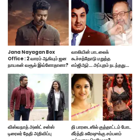
Jana Nayagan Box
வாலியின் பாடலைக்
Office : 2 வாரம் ஆகியும் ஜன
கூச்சத்தோடு மறுத்த
நாயகன் வசூல் இவ்ளோதானா?
எம்ஜிஆர்... அப்புறம் நடந்தது
இதுதான்!
விஸ்வநாத் அண்ட் சன்ஸ்
தி பாரடைஸில் குத்தாட்டம் போட
டிரைலர் தேதி அறிவிப்பு
கீர்த்தி சுரேஷுக்கு சம்பளம்