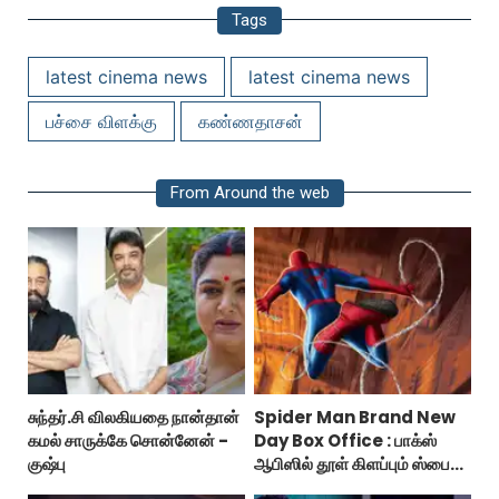
Tags
latest cinema news
latest cinema news
பச்சை விளக்கு
கண்ணதாசன்
From Around the web
சுந்தர்.சி விலகியதை நான்தான்
Spider Man Brand New
கமல் சாருக்கே சொன்னேன் -
Day Box Office : பாக்ஸ்
குஷ்பு
ஆபிஸில் தூள் கிளப்பும் ஸ்பைடர்
மேன் பிராண்ட் நியூ டே!