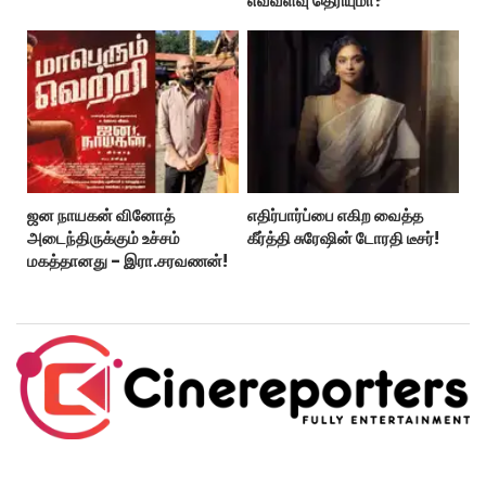
எவ்வளவு தெரியுமா?
ஜன நாயகன் வினோத்
எதிர்பார்ப்பை எகிற வைத்த
அடைந்திருக்கும் உச்சம்
கீர்த்தி சுரேஷின் டோரதி டீசர்!
மகத்தானது - இரா.சரவணன்!