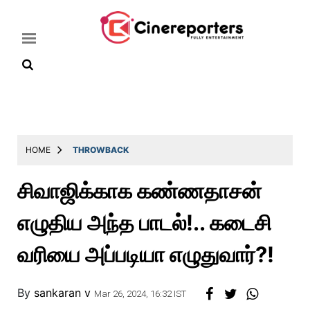
Home
Latest
HOME
THROWBACK
News
சிவாஜிக்காக கண்ணதாசன்
Throwback
எழுதிய அந்த பாடல்!.. கடைசி
Television
Reviews
வரியை அப்படியா எழுதுவார்?!
Photos
By
sankaran v
Story
Mar 26, 2024, 16:32 IST