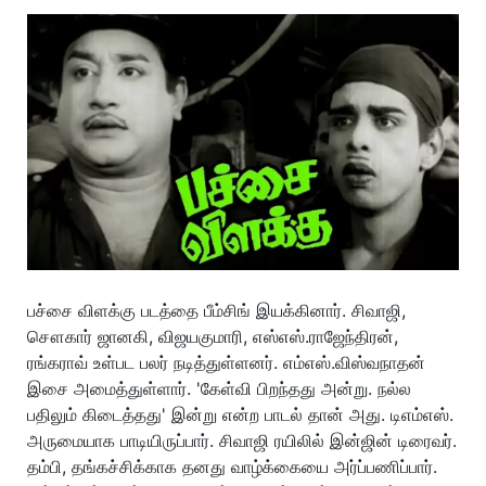
பச்சை விளக்கு படத்தை பீம்சிங் இயக்கினார். சிவாஜி,
சௌகார் ஜானகி, விஜயகுமாரி, எஸ்எஸ்.ராஜேந்திரன்,
ரங்கராவ் உள்பட பலர் நடித்துள்ளனர். எம்எஸ்.விஸ்வநாதன்
இசை அமைத்துள்ளார். 'கேள்வி பிறந்தது அன்று. நல்ல
பதிலும் கிடைத்தது' இன்று என்ற பாடல் தான் அது. டிஎம்எஸ்.
அருமையாக பாடியிருப்பார். சிவாஜி ரயிலில் இன்ஜின் டிரைவர்.
தம்பி, தங்கச்சிக்காக தனது வாழ்க்கையை அர்ப்பணிப்பார்.