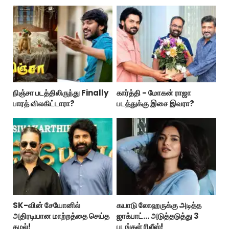
பாருங்க!..
நிஞ்சா படத்திலிருந்து Finally
கார்த்தி - மோகன் ராஜா
பாரத் விலகிட்டாரா?
படத்துக்கு இசை இவரா?
SK-வின் சேயோனில்
கயாடு லோஹருக்கு அடித்த
அதிரடியான மாற்றத்தை செய்த
ஜாக்பாட்... அடுத்தடுத்து 3
கமல்!
படங்கள் ரிலீஸ்!