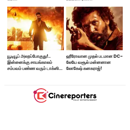
யூடியூப் அலறப்போகுது!..
ஹீரோவான முதல் படமான DC-
இன்னைக்கு சாயங்காலம்
லேயே வசூல் மன்னனான
சம்பவம் பண்ண வரும் டாக்ஸிக்
லோகேஷ் கனகராஜ்!
டிரைலர்!..