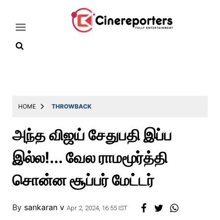
Home
Latest
HOME
THROWBACK
News
அந்த விஜய் சேதுபதி இப்ப
Throwback
இல்ல!... வேல ராமமூர்த்தி
Television
Reviews
சொன்ன சூப்பர் மேட்டர்
Photos
By
sankaran v
Story
Apr 2, 2024, 16:55 IST