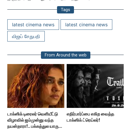
Tags
latest cinema news
latest cinema news
விஜய் சேதுபதி
From Around the web
டாக்ஸிக் டிரைலர் வெளியீட்டு
எதிர்பார்ப்பை எகிற வைத்த
விழாவில் ஜம்முன்னு வந்த
டாக்ஸிக் ட்ரெய்லர்!
நயன்தாரா!.. பக்கத்துல யாரு