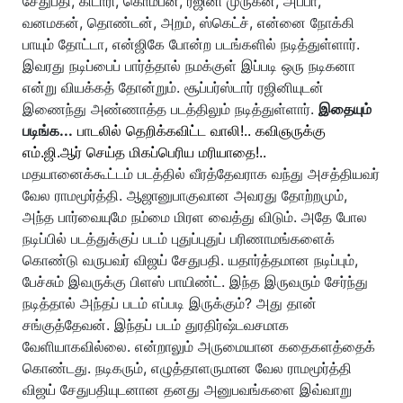
சேதுபதி, கிடாரி, கொம்பன், ரஜினி முருகன், அப்பா,
வனமகன், தொண்டன், அறம், ஸ்கெட்ச், என்னை நோக்கி
பாயும் தோட்டா, என்ஜிகே போன்ற படங்களில் நடித்துள்ளார்.
இவரது நடிப்பைப் பார்த்தால் நமக்குள் இப்படி ஒரு நடிகனா
என்று வியக்கத் தோன்றும். சூப்பர்ஸ்டார் ரஜினியுடன்
இணைந்து அண்ணாத்த படத்திலும் நடித்துள்ளார்.
இதையும்
படிங்க...
பாடலில் தெறிக்கவிட்ட வாலி!.. கவிஞருக்கு
எம்.ஜி.ஆர் செய்த மிகப்பெரிய மரியாதை!..
மதயானைக்கூட்டம் படத்தில் வீரத்தேவராக வந்து அசத்தியவர்
வேல ராமமூர்த்தி. ஆஜானுபாகுவான அவரது தோற்றமும்,
அந்த பார்வையுமே நம்மை மிரள வைத்து விடும். அதே போல
நடிப்பில் படத்துக்குப் படம் புதுப்புதுப் பரிணாமங்களைக்
கொண்டு வருபவர் விஜய் சேதுபதி. யதார்த்தமான நடிப்பும்,
பேச்சும் இவருக்கு பிளஸ் பாயிண்ட். இந்த இருவரும் சேர்ந்து
நடித்தால் அந்தப் படம் எப்படி இருக்கும்? அது தான்
சங்குத்தேவன். இந்தப் படம் துரதிர்ஷ்டவசமாக
வேளியாகவில்லை. என்றாலும் அருமையான கதைகளத்தைக்
கொண்டது. நடிகரும், எழுத்தாளருமான வேல ராமமூர்த்தி
விஜய் சேதுபதியுடனான தனது அனுபவங்களை இவ்வாறு